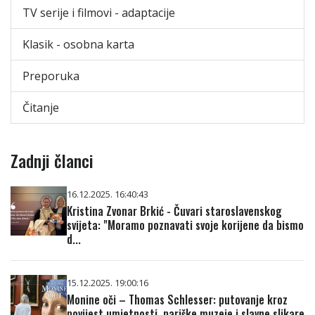
TV serije i filmovi - adaptacije
Klasik - osobna karta
Preporuka
Čitanje
Zadnji članci
16.12.2025. 16:40:43
Kristina Zvonar Brkić - Čuvari staroslavenskog
svijeta: "Moramo poznavati svoje korijene da bismo
d...
15.12.2025. 19:00:16
Monine oči – Thomas Schlesser: putovanje kroz
povijest umjetnosti, pariške muzeje i slavne slikare