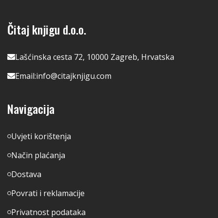
Čitaj knjigu d.o.o.
Lašćinska cesta 72, 10000 Zagreb, Hrvatska
Email:
info@citajknjigu.com
Navigacija
Uvjeti korištenja
Način plaćanja
Dostava
Povrati i reklamacije
Privatnost podataka