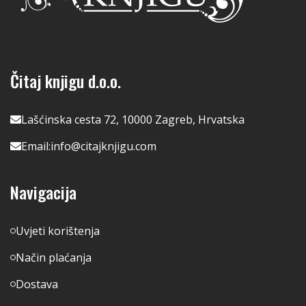
Čitaj knjigu d.o.o.
Lašćinska cesta 72, 10000 Zagreb, Hrvatska
Email:
info@citajknjigu.com
Navigacija
Uvjeti korištenja
Način plaćanja
Dostava