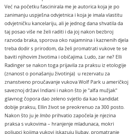
Već na početku fascinirala me je autorica koja je po
zanimanju uspješna odvjetnica i koja je imala vlastitu
odvjetničku kancelariju, ali je jednog dana shvatila da
taj posao više ne želi raditi i da joj nakon bezbroj
razvoda braka, sporova oko najamnina i kaznenih djela
treba dodir s prirodom, da želi promatrati vukove te se
baviti njihovim životima i običajima. Ludo, zar ne? Elli
Radinger se nakon toga prijavila za praksu iz etologije
(znanost o ponašanju životinja) u rezervatu za
znanstveno proučavanje vukova Wolf Park u američkoj
saveznoj državi Indiani i nakon što je "alfa mužjak"
glavnog čopora dao zeleno svjetlo da kao kandidat
dobije praksu, Ellin život se preokrenuo za 300 posto.
Nakon što ju je
Imbo
prihvatio započela je njezina
praksa s vukovima – hranjenje mladunaca, mokri
poljupci kojima vukovi iskazuju ljubav, promatranje