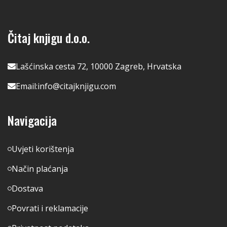
Čitaj knjigu d.o.o.
Lašćinska cesta 72, 10000 Zagreb, Hrvatska
Email:
info@citajknjigu.com
Navigacija
Uvjeti korištenja
Način plaćanja
Dostava
Povrati i reklamacije