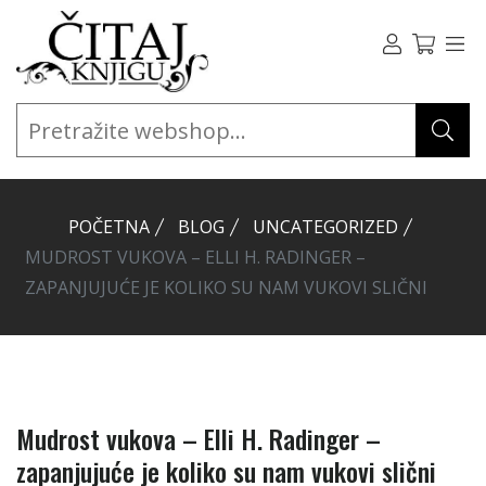
POČETNA
BLOG
UNCATEGORIZED
MUDROST VUKOVA – ELLI H. RADINGER –
ZAPANJUJUĆE JE KOLIKO SU NAM VUKOVI SLIČNI
Mudrost vukova – Elli H. Radinger –
zapanjujuće je koliko su nam vukovi slični