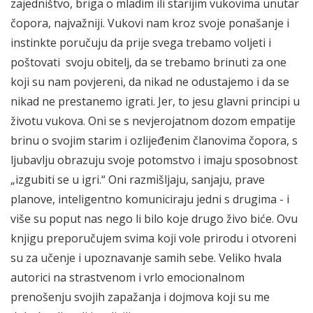
zajedništvo, briga o mladim ili starijim vukovima unutar
čopora, najvažniji. Vukovi nam kroz svoje ponašanje i
instinkte poručuju da prije svega trebamo voljeti i
poštovati svoju obitelj, da se trebamo brinuti za one
koji su nam povjereni, da nikad ne odustajemo i da se
nikad ne prestanemo igrati. Jer, to jesu glavni principi u
životu vukova. Oni se s nevjerojatnom dozom empatije
brinu o svojim starim i ozlijeđenim članovima čopora, s
ljubavlju obrazuju svoje potomstvo i imaju sposobnost
„izgubiti se u igri.“ Oni razmišljaju, sanjaju, prave
planove, inteligentno komuniciraju jedni s drugima - i
više su poput nas nego li bilo koje drugo živo biće. Ovu
knjigu preporučujem svima koji vole prirodu i otvoreni
su za učenje i upoznavanje samih sebe. Veliko hvala
autorici na strastvenom i vrlo emocionalnom
prenošenju svojih zapažanja i dojmova koji su me