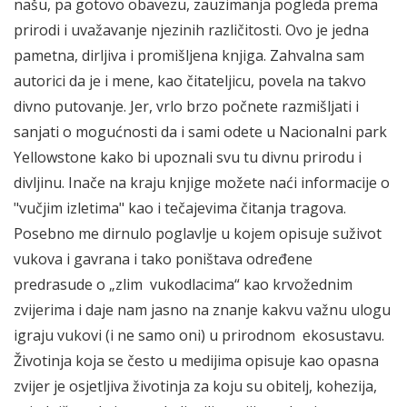
našu, pa gotovo obavezu, zauzimanja pogleda prema
prirodi i uvažavanje njezinih različitosti. Ovo je jedna
pametna, dirljiva i promišljena knjiga. Zahvalna sam
autorici da je i mene, kao čitateljicu, povela na takvo
divno putovanje. Jer, vrlo brzo počnete razmišljati i
sanjati o mogućnosti da i sami odete u Nacionalni park
Yellowstone kako bi upoznali svu tu divnu prirodu i
divljinu. Inače na kraju knjige možete naći informacije o
"vučjim izletima" kao i tečajevima čitanja tragova.
Posebno me dirnulo poglavlje u kojem opisuje suživot
vukova i gavrana i tako poništava određene
predrasude o „zlim vukodlacima“ kao krvožednim
zvijerima i daje nam jasno na znanje kakvu važnu ulogu
igraju vukovi (i ne samo oni) u prirodnom ekosustavu.
Životinja koja se često u medijima opisuje kao opasna
zvijer je osjetljiva životinja za koju su obitelj, kohezija,