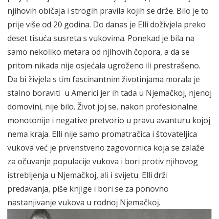
njihovih običaja i strogih pravila kojih se drže. Bilo je to
prije više od 20 godina. Do danas je Elli doživjela preko
deset tisuća susreta s vukovima. Ponekad je bila na
samo nekoliko metara od njihovih čopora, a da se
pritom nikada nije osjećala ugroženo ili prestrašeno.
Da bi živjela s tim fascinantnim životinjama morala je
stalno boraviti u Americi jer ih tada u Njemačkoj, njenoj
domovini, nije bilo. Život joj se, nakon profesionalne
monotonije i negative pretvorio u pravu avanturu kojoj
nema kraja. Elli nije samo promatračica i štovateljica
vukova već je prvenstveno zagovornica koja se zalaže
za očuvanje populacije vukova i bori protiv njihovog
istrebljenja u Njemačkoj, ali i svijetu. Elli drži
predavanja, piše knjige i bori se za ponovno
nastanjivanje vukova u rodnoj Njemačkoj.