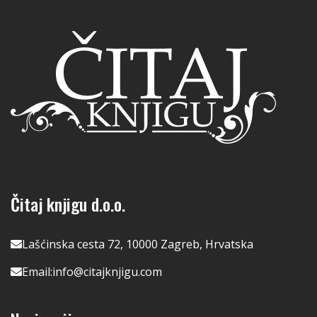
Čitaj knjigu d.o.o.
Lašćinska cesta 72, 10000 Zagreb, Hrvatska
Email:
info@citajknjigu.com