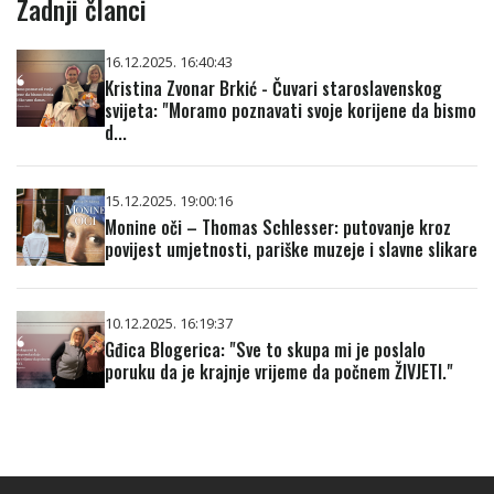
Zadnji članci
16.12.2025. 16:40:43
Kristina Zvonar Brkić - Čuvari staroslavenskog
svijeta: "Moramo poznavati svoje korijene da bismo
d...
15.12.2025. 19:00:16
Monine oči – Thomas Schlesser: putovanje kroz
povijest umjetnosti, pariške muzeje i slavne slikare
10.12.2025. 16:19:37
Gđica Blogerica: "Sve to skupa mi je poslalo
poruku da je krajnje vrijeme da počnem ŽIVJETI."