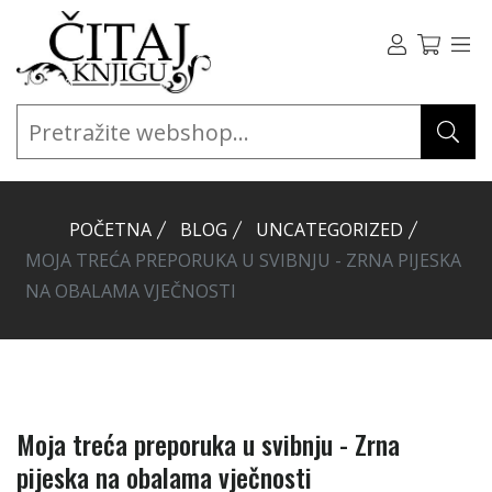
POČETNA
BLOG
UNCATEGORIZED
MOJA TREĆA PREPORUKA U SVIBNJU - ZRNA PIJESKA
NA OBALAMA VJEČNOSTI
Moja treća preporuka u svibnju - Zrna
pijeska na obalama vječnosti