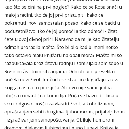
kao što se čini na prvi pogled? Kako će se Rosa snaći u
maloj sredini, tko će joj prvi pristupiti, kako će
pokrenuti novi samostalan posao, kako će se baciti u
poduzetništvo, tko će joj pomoći a tko odmoći - čitat
ćete u ovoj divnoj priči. Naravno da mi je kao čitatelju
odmah proradila mašta. Što bi bilo kad bi meni netko
tako ostavio malu knjižaru na obali mora? Mašta mi se
razbuktavala kroz čitavu radnju i zamišljala sam sebe u
Rosinim životnim situacijama. Odmah bih preselila i
počela novi život. Jer čuda se stvarno događaju, a ova
knjiga nas na to podsjeća. Ali, ovo nije samo jedna
obična romantična komedija. Priča se bavi i bolima u
srcu, odgovornošću za vlastiti život, alkoholizmom,
opraštanjem sebi i drugima, ljubomorom, prijateljstvom
i izgrađivanjem samopoštovanja. Obiluje humorom,
dramom, dlakavim ljubimcima i puno ljubavi. Knjiga je