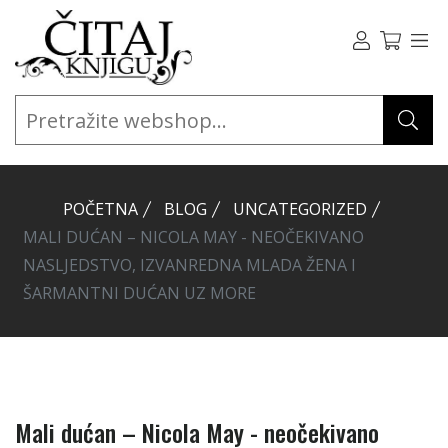
POČETNA
BLOG
UNCATEGORIZED
MALI DUĆAN – NICOLA MAY - NEOČEKIVANO
NASLJEDSTVO, IZVANREDNA MLADA ŽENA I
ŠARMANTNI DUĆAN UZ MORE
Mali dućan – Nicola May - neočekivano