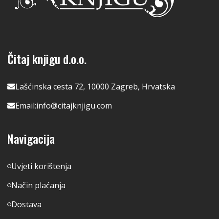
Čitaj knjigu d.o.o.
Lašćinska cesta 72, 10000 Zagreb, Hrvatska
Email:
info@citajknjigu.com
Navigacija
Uvjeti korištenja
Način plaćanja
Dostava