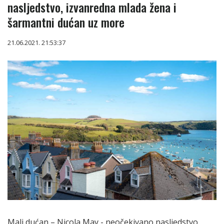
nasljedstvo, izvanredna mlada žena i
šarmantni dućan uz more
21.06.2021. 21:53:37
Mali dućan – Nicola May - neočekivano nasljedstvo,