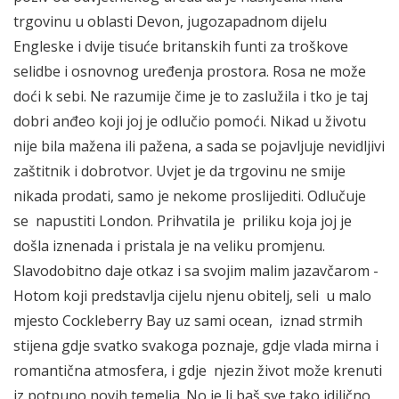
trgovinu u oblasti Devon, jugozapadnom dijelu
Engleske i dvije tisuće britanskih funti za troškove
selidbe i osnovnog uređenja prostora. Rosa ne može
doći k sebi. Ne razumije čime je to zaslužila i tko je taj
dobri anđeo koji joj je odlučio pomoći. Nikad u životu
nije bila mažena ili pažena, a sada se pojavljuje nevidljivi
zaštitnik i dobrotvor. Uvjet je da trgovinu ne smije
nikada prodati, samo je nekome proslijediti. Odlučuje
se napustiti London. Prihvatila je priliku koja joj je
došla iznenada i pristala je na veliku promjenu.
Slavodobitno daje otkaz i sa svojim malim jazavčarom -
Hotom koji predstavlja cijelu njenu obitelj, seli u malo
mjesto Cockleberry Bay uz sami ocean, iznad strmih
stijena gdje svatko svakoga poznaje, gdje vlada mirna i
romantična atmosfera, i gdje njezin život može krenuti
iz potpuno novih temelja. No je li baš sve tako idilično