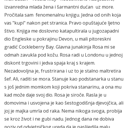
izvanredna mlada žena i šarmantni dućan uz more.
Pročitala sam fenomenalnu knjigu. Jedna od onih koja
vas "kupi" nakon pet stranica. Pravo opuštajuće ljetno
štivo. Knjiga me doslovno katapultirala u jugozapadni
dio Engleske u pokrajinu Devon, u mali pitoreskni
gradić Cockleberry Bay. Glavna junakinja Rosa mi se
odmah zavukla pod kožu. Rosa radi u Londonu u jednoj
diskont trgovini i jedva spaja kraj s krajem.
Nezadovoljna je, frustrirana i uz to je stalno maltretira
šef. Ali, raditi se mora. Stanuje kao podstanarka u stanu
s još jednim momkom koji pokriva stanarinu, a ona mu
kad može daje svoj dio. Rosa je siroče. Rasla je u
domovima i usvojena je kao šestogodišnja djevojčica, ali
joj je majka umrla od raka. Nema nikoga svoga, probija
se kroz život i ne gubi nadu. Jednog dana ne dobiva
poziv od odvjetničkog ureda da je naslijedila malu