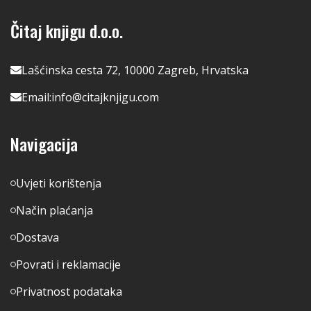
Čitaj knjigu d.o.o.
Lašćinska cesta 72, 10000 Zagreb, Hrvatska
Email:
info@citajknjigu.com
Navigacija
Uvjeti korištenja
Način plaćanja
Dostava
Povrati i reklamacije
Privatnost podataka