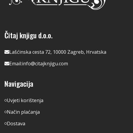
Čitaj knjigu d.o.o.
Lašćinska cesta 72, 10000 Zagreb, Hrvatska
Email:
info@citajknjigu.com
Navigacija
Uvjeti korištenja
Način plaćanja
Dostava