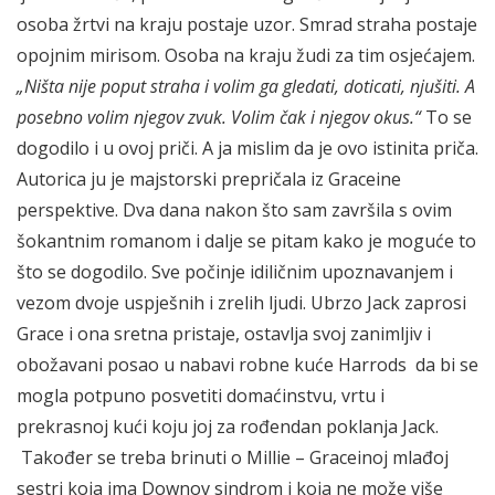
osoba žrtvi na kraju postaje uzor. Smrad straha postaje
opojnim mirisom. Osoba na kraju žudi za tim osjećajem.
„Ništa nije poput straha i volim ga gledati, doticati, njušiti. A
posebno volim njegov zvuk. Volim čak i njegov okus.“
To se
dogodilo i u ovoj priči. A ja mislim da je ovo istinita priča.
Autorica ju je majstorski prepričala iz Graceine
perspektive. Dva dana nakon što sam završila s ovim
šokantnim romanom i dalje se pitam kako je moguće to
što se dogodilo. Sve počinje idiličnim upoznavanjem i
vezom dvoje uspješnih i zrelih ljudi. Ubrzo Jack zaprosi
Grace i ona sretna pristaje, ostavlja svoj zanimljiv i
obožavani posao u nabavi robne kuće Harrods da bi se
mogla potpuno posvetiti domaćinstvu, vrtu i
prekrasnoj kući koju joj za rođendan poklanja Jack.
Također se treba brinuti o Millie – Graceinoj mlađoj
sestri koja ima Downov sindrom i koja ne može više