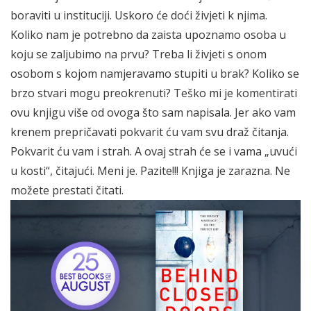
boraviti u instituciji. Uskoro će doći živjeti k njima.
Koliko nam je potrebno da zaista upoznamo osoba u
koju se zaljubimo na prvu? Treba li živjeti s onom
osobom s kojom namjeravamo stupiti u brak? Koliko se
brzo stvari mogu preokrenuti? Teško mi je komentirati
ovu knjigu više od ovoga što sam napisala. Jer ako vam
krenem prepričavati pokvarit ću vam svu draž čitanja.
Pokvarit ću vam i strah. A ovaj strah će se i vama „uvući
u kosti“, čitajući. Meni je. Pazite!!! Knjiga je zarazna. Ne
možete prestati čitati.