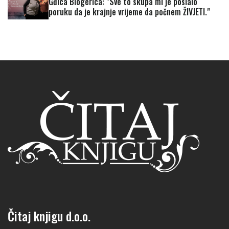
Gđica Blogerica: "Sve to skupa mi je poslalo
poruku da je krajnje vrijeme da počnem ŽIVJETI."
Čitaj knjigu d.o.o.