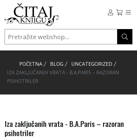
POČETNA
BLOG
UNCATEGORIZED
IZA ZAKLJUČANIH VRATA - B.A.PARIS – RAZORAN
PSIHOTRILER
Iza zaključanih vrata - B.A.Paris – razoran
psihotriler