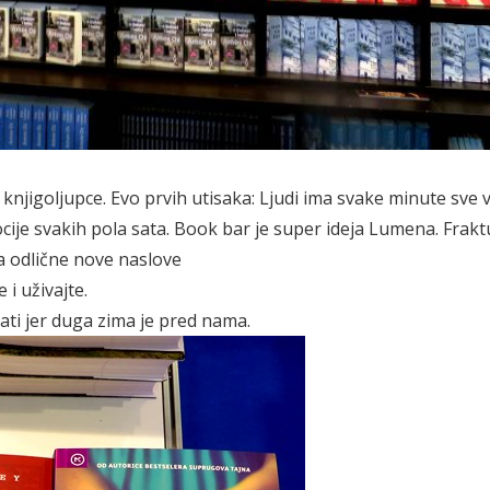
 knjigoljupce. Evo prvih utisaka: Ljudi ima svake minute sve v
ije svakih pola sata.
Book bar je super ideja Lumena.
Frakt
a odlične nove naslove
 i uživajte.
itati jer duga zima je pred nama.