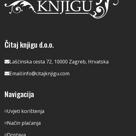
Čitaj knjigu d.o.o.
Lašćinska cesta 72, 10000 Zagreb, Hrvatska
Email:
info@citajknjigu.com
Navigacija
Uvjeti korištenja
Način plaćanja
Dostava