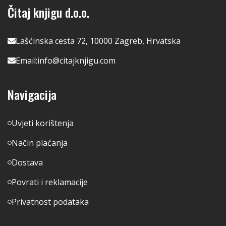
Čitaj knjigu d.o.o.
Lašćinska cesta 72, 10000 Zagreb, Hrvatska
Email:
info@citajknjigu.com
Navigacija
Uvjeti korištenja
Način plaćanja
Dostava
Povrati i reklamacije
Privatnost podataka