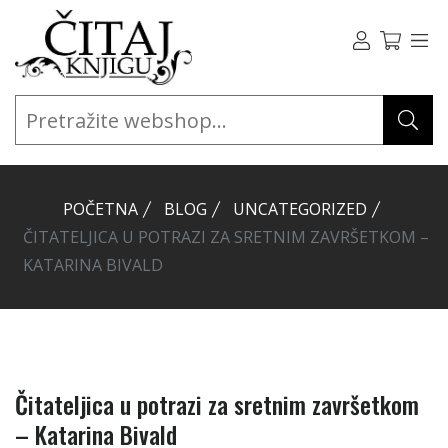
POČETNA
BLOG
UNCATEGORIZED
ČITATELJICA U POTRAZI ZA SRETNIM ZAVRŠETKOM –
KATARINA BIVALD
Čitateljica u potrazi za sretnim završetkom
– Katarina Bivald