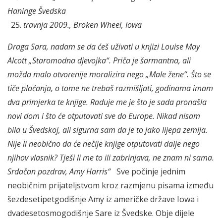
Haninge
Švedska
travnja 2009., Broken Wheel, Iowa
Draga Sara,
nadam se da ćeš uživati u knjizi Louise May
Alcott „Staromodna djevojka“. Priča je šarmantna, ali
možda malo otvorenije moralizira nego „Male žene“.
Što se
tiče plaćanja, o tome ne trebaš razmišljati, godinama imam
dva primjerka te knjige. Raduje me je što je sada pronašla
novi dom i što će otputovati sve do Europe. Nikad nisam
bila u Švedskoj, ali sigurna sam da je to jako lijepa zemlja.
Nije li neobično da će nečije knjige otputovati dalje nego
njihov vlasnik? Tješi li me to ili zabrinjava, ne znam ni sama.
Srdačan pozdrav,
Amy Harris“
Sve počinje jednim
neobičnim prijateljstvom kroz razmjenu pisama između
šezdesetipetgodišnje Amy iz američke države Iowa i
dvadesetosmogodišnje Sare iz Švedske. Obje dijele