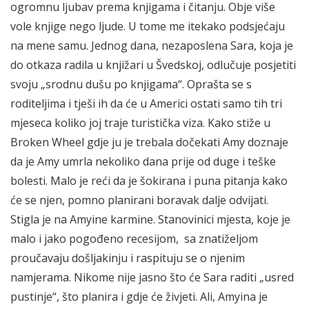
ogromnu ljubav prema knjigama i čitanju. Obje više
vole knjige nego ljude. U tome me itekako podsjećaju
na mene samu. Jednog dana, nezaposlena Sara, koja je
do otkaza radila u knjižari u Švedskoj, odlučuje posjetiti
svoju „srodnu dušu po knjigama“. Oprašta se s
roditeljima i tješi ih da će u Americi ostati samo tih tri
mjeseca koliko joj traje turistička viza. Kako stiže u
Broken Wheel gdje ju je trebala dočekati Amy doznaje
da je Amy umrla nekoliko dana prije od duge i teške
bolesti. Malo je reći da je šokirana i puna pitanja kako
će se njen, pomno planirani boravak dalje odvijati.
Stigla je na Amyine karmine. Stanovinici mjesta, koje je
malo i jako pogođeno recesijom, sa znatiželjom
proučavaju došljakinju i raspituju se o njenim
namjerama. Nikome nije jasno što će Sara raditi „usred
pustinje“, što planira i gdje će živjeti. Ali, Amyina je