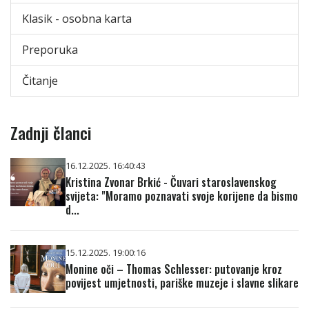
Klasik - osobna karta
Preporuka
Čitanje
Zadnji članci
16.12.2025. 16:40:43
Kristina Zvonar Brkić - Čuvari staroslavenskog
svijeta: "Moramo poznavati svoje korijene da bismo
d...
15.12.2025. 19:00:16
Monine oči – Thomas Schlesser: putovanje kroz
povijest umjetnosti, pariške muzeje i slavne slikare