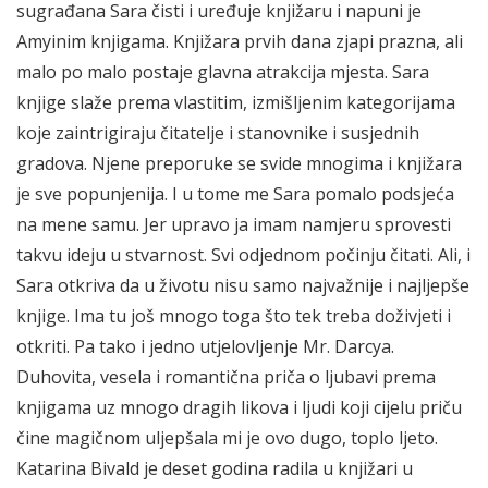
sugrađana Sara čisti i uređuje knjižaru i napuni je
Amyinim knjigama. Knjižara prvih dana zjapi prazna, ali
malo po malo postaje glavna atrakcija mjesta. Sara
knjige slaže prema vlastitim, izmišljenim kategorijama
koje zaintrigiraju čitatelje i stanovnike i susjednih
gradova. Njene preporuke se svide mnogima i knjižara
je sve popunjenija. I u tome me Sara pomalo podsjeća
na mene samu. Jer upravo ja imam namjeru sprovesti
takvu ideju u stvarnost. Svi odjednom počinju čitati. Ali, i
Sara otkriva da u životu nisu samo najvažnije i najljepše
knjige. Ima tu još mnogo toga što tek treba doživjeti i
otkriti. Pa tako i jedno utjelovljenje Mr. Darcya.
Duhovita, vesela i romantična priča o ljubavi prema
knjigama uz mnogo dragih likova i ljudi koji cijelu priču
čine magičnom uljepšala mi je ovo dugo, toplo ljeto.
Katarina Bivald je deset godina radila u knjižari u