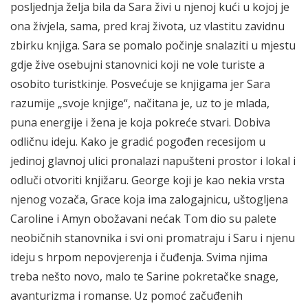
posljednja želja bila da Sara živi u njenoj kući u kojoj je
ona živjela, sama, pred kraj života, uz vlastitu zavidnu
zbirku knjiga. Sara se pomalo počinje snalaziti u mjestu
gdje žive osebujni stanovnici koji ne vole turiste a
osobito turistkinje. Posvećuje se knjigama jer Sara
razumije „svoje knjige“, načitana je, uz to je mlada,
puna energije i žena je koja pokreće stvari. Dobiva
odličnu ideju. Kako je gradić pogođen recesijom u
jedinoj glavnoj ulici pronalazi napušteni prostor i lokal i
odluči otvoriti knjižaru. George koji je kao nekia vrsta
njenog vozača, Grace koja ima zalogajnicu, uštogljena
Caroline i Amyn obožavani nećak Tom dio su palete
neobičnih stanovnika i svi oni promatraju i Saru i njenu
ideju s hrpom nepovjerenja i čuđenja. Svima njima
treba nešto novo, malo te Sarine pokretačke snage,
avanturizma i romanse. Uz pomoć začuđenih