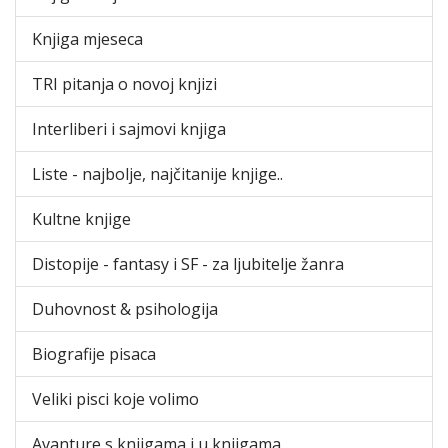
Knjiga mjeseca
TRI pitanja o novoj knjizi
Interliberi i sajmovi knjiga
Liste - najbolje, najčitanije knjige..
Kultne knjige
Distopije - fantasy i SF - za ljubitelje žanra
Duhovnost & psihologija
Biografije pisaca
Veliki pisci koje volimo
Avanture s knjigama i u knjigama