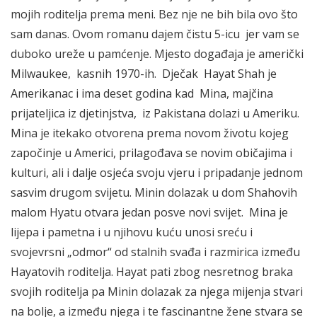
mojih roditelja prema meni. Bez nje ne bih bila ovo što
sam danas. Ovom romanu dajem čistu 5-icu jer vam se
duboko ureže u pamćenje. Mjesto događaja je američki
Milwaukee, kasnih 1970-ih. Dječak Hayat Shah je
Amerikanac i ima deset godina kad Mina, majčina
prijateljica iz djetinjstva, iz Pakistana dolazi u Ameriku.
Mina je itekako otvorena prema novom životu kojeg
započinje u Americi, prilagođava se novim običajima i
kulturi, ali i dalje osjeća svoju vjeru i pripadanje jednom
sasvim drugom svijetu. Minin dolazak u dom Shahovih
malom Hyatu otvara jedan posve novi svijet. Mina je
lijepa i pametna i u njihovu kuću unosi sreću i
svojevrsni „odmor“ od stalnih svađa i razmirica između
Hayatovih roditelja. Hayat pati zbog nesretnog braka
svojih roditelja pa Minin dolazak za njega mijenja stvari
na bolje, a između njega i te fascinantne žene stvara se