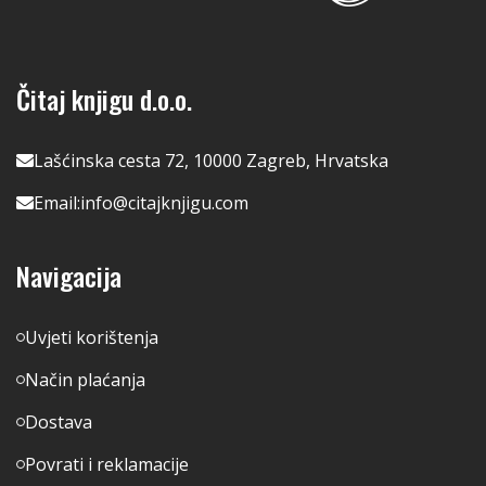
Čitaj knjigu d.o.o.
Lašćinska cesta 72, 10000 Zagreb, Hrvatska
Email:
info@citajknjigu.com
Navigacija
Uvjeti korištenja
Način plaćanja
Dostava
Povrati i reklamacije