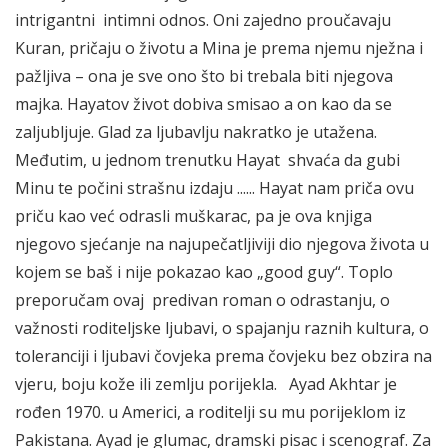
intrigantni intimni odnos. Oni zajedno proučavaju
Kuran, pričaju o životu a Mina je prema njemu nježna i
pažljiva – ona je sve ono što bi trebala biti njegova
majka. Hayatov život dobiva smisao a on kao da se
zaljubljuje. Glad za ljubavlju nakratko je utažena.
Međutim, u jednom trenutku Hayat shvaća da gubi
Minu te počini strašnu izdaju ...... Hayat nam priča ovu
priču kao već odrasli muškarac, pa je ova knjiga
njegovo sjećanje na najupečatljiviji dio njegova života u
kojem se baš i nije pokazao kao „good guy“. Toplo
preporučam ovaj predivan roman o odrastanju, o
važnosti roditeljske ljubavi, o spajanju raznih kultura, o
toleranciji i ljubavi čovjeka prema čovjeku bez obzira na
vjeru, boju kože ili zemlju porijekla. Ayad Akhtar je
rođen 1970. u Americi, a roditelji su mu porijeklom iz
Pakistana. Ayad je glumac, dramski pisac i scenograf. Za