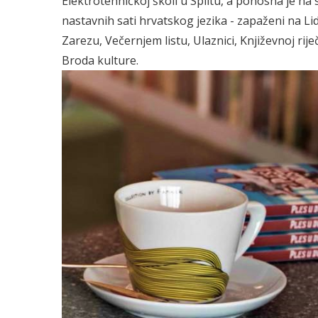
Elektrotehničkoj školi u Splitu, a ponosna je na 
nastavnih sati hrvatskog jezika - zapaženi na Li
Zarezu, Večernjem listu, Ulaznici, Književnoj ri
Broda kulture.