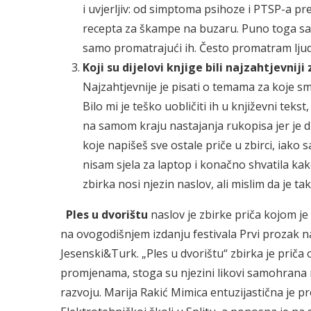
i uvjerljiv: od simptoma psihoze i PTSP-a pr
recepta za škampe na buzaru. Puno toga sazn
samo promatrajući ih. Često promatram ljude
Koji su dijelovi knjig
Najzahtjevnije je pisati o temama za koje 
Bilo mi je teško uobličiti ih u književni tekst
na samom kraju nastajanja rukopisa jer je d
koje napišeš sve ostale priče u zbirci, iako 
nisam sjela za laptop i konačno shvatila kako
zbirka nosi njezin naslov, ali mislim da je ta
Ples u dvorištu
naslov je zbirke priča kojom je
na ovogodišnjem izdanju festivala Prvi prozak na
Jesenski&Turk. „Ples u dvorištu“ zbirka je priča
promjenama, stoga su njezini likovi samohrana ma
razvoju. Marija Rakić Mimica entuzijastična je pr