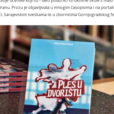
svoje učenike koji su - iako polaznici strukovne škole s malo
dranu. Prozu je objavljivala u mnogim časopisima i na portal
ječi, Sarajevskim sveskama te u zbornicima Gornjogradskog fes