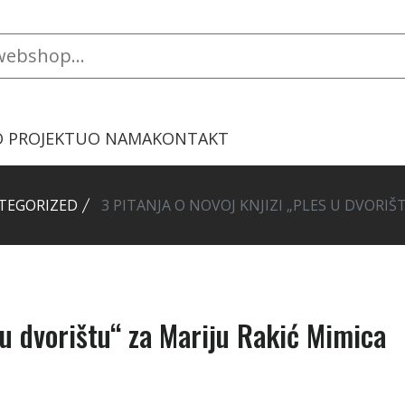
O PROJEKTU
O NAMA
KONTAKT
TEGORIZED
3 PITANJA O NOVOJ KNJIZI „PLES U DVORIŠ
s u dvorištu“ za Mariju Rakić Mimica