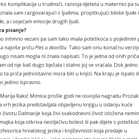
eko komplikacija u trudnoći, razvoja djeteta u maternici pa s
ala sam razgovarajući s ljudima, propitkujući bliske ljude i
, a i osjećam emocije drugih ljudi.
e bili najzahtjevniji za pisan
smo intimno vezani pa sam tako imala poteškoća s pojedinim 
, a najviše priču
Ples u dvorištu
. Tako sam onu konačnu verzij
ugo nisam mogla ni znala napisati. To je jedna od onih prič
sam od nje baš dugo bježala i stalno joj se vraćala. Dok jedno
 ta priča jednostavno mora biti u knjizi. Na kraju je ispalo da
ko jedino ispravno.
 Marija Rakić Mimica prošle godi ne osvojila nagradu Prozak,
 vrh jezika predstavljala objavljenu knjigu u izdanju kuće
 o životu Dalmacije koja živi svakodnevni život izložena nem
jka koja otkriva neizlječivu bolest ili pak dijete s potešk
ofesorica hrvatskog jezika i književnosti koja predaje u