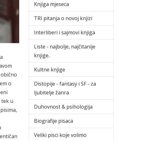
Knjiga mjeseca
TRI pitanja o novoj knjizi
Interliberi i sajmovi knjiga
Liste - najbolje, najčitanije
knjige..
la
bjavom
Kultne knjige
o obično
išem o
Distopije - fantasy i SF - za
meni
ljubitelje žanra
 tek u
Duhovnost & psihologija
opisima,
Biografije pisaca
o
Veliki pisci koje volimo
tentičan