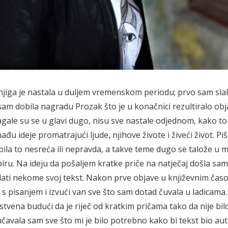
njiga je nastala u duljem vremenskom periodu; prvo sam sla
 sam dobila nagradu Prozak što je u konačnici rezultiralo o
 slagale su se u glavi dugo, nisu sve nastale odjednom, kako t
ađu ideje promatrajući ljude, njihove živote i živeći život. P
la to nesreća ili nepravda, a takve teme dugo se talože u 
iru. Na ideju da pošaljem kratke priče na natječaj došla sam
slati nekome svoj tekst. Nakon prve objave u književnim čas
 s pisanjem i izvući van sve što sam dotad čuvala u ladicama.
stvena budući da je riječ od kratkim pričama tako da nije bil
oučavala sam sve što mi je bilo potrebno kako bi tekst bio au