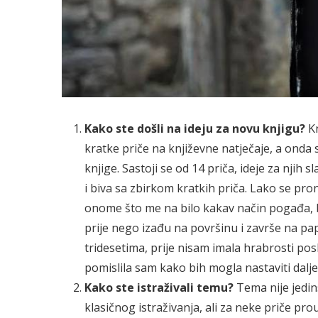
Kako ste došli na ideju za novu knjigu?
K
kratke priče na književne natječaje, a onda
knjige. Sastoji se od 14 priča, ideje za njih
i biva sa zbirkom kratkih priča. Lako se pron
onome što me na bilo kakav način pogađa, bi
prije nego izađu na površinu i završe na pap
tridesetima, prije nisam imala hrabrosti po
pomislila sam kako bih mogla nastaviti dalje
Kako ste istraživali temu?
Tema nije jedin
klasičnog istraživanja, ali za neke priče pr