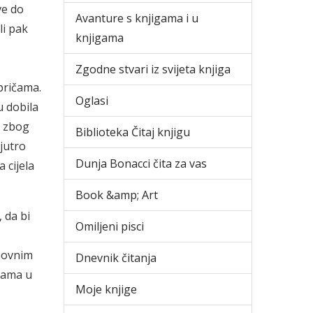
ve do
Avanture s knjigama i u
li pak
knjigama
je?
Zgodne stvari iz svijeta knjiga
pričama.
Oglasi
u dobila
a zbog
Biblioteka Čitaj knjigu
 jutro
Dunja Bonacci čita za vas
 cijela
Book &amp; Art
 da bi
Omiljeni pisci
inovnim
Dnevnik čitanja
oćama u
Moje knjige