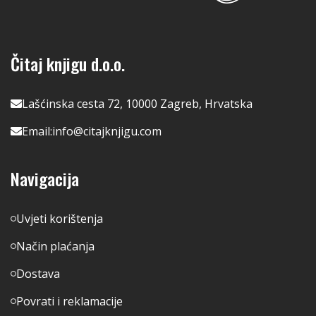
Čitaj knjigu d.o.o.
Lašćinska cesta 72, 10000 Zagreb, Hrvatska
Email:
info@citajknjigu.com
Navigacija
Uvjeti korištenja
Način plaćanja
Dostava
Povrati i reklamacije