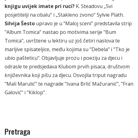
knjigu uvijek imate pri ruci?
K. Steadovu „Svi
posjetitelji na obalu“ i „Stakleno zvono“ Sylvie Plath.
Silvija Šesto
upravo je u "Maloj sceni" predstavila strip
"Album Tomica" nastao po motivima serije "Bum
Tomica", uvrštene u lektiru uz još četiri naslova te
marljive spisateljice, među kojima su "Debela" i "Tko je
ubio pašteticu". Objavljuje prozu i poeziju za djecu i
odrasle te predsjedava Klubom prvih pisaca, društvom
književnika koji pišu za djecu. Osvojila triput nagradu
"Mali Marulić" te nagrade "Ivana Brlić Mažuranić", "Fran
Galović" i "Kiklop".
Pretraga