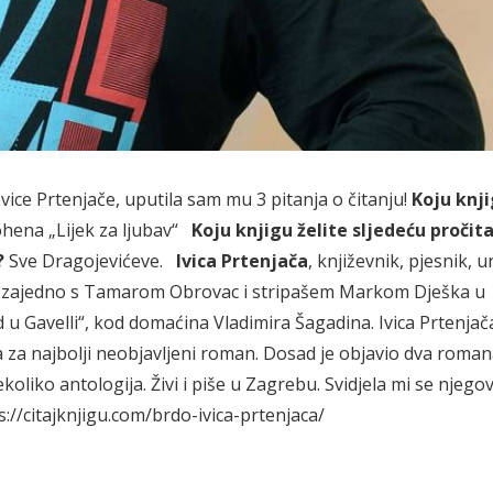
vice Prtenjače, uputila sam mu 3 pitanja o čitanju!
Koju knj
hena „Lijek za ljubav“
Koju knjigu želite sljedeću pročita
?
Sve Dragojevićeve.
Ivica Prtenjača
, književnik, pjesnik, u
o je zajedno s Tamarom Obrovac i stripašem Markom Dješka u
u Gavelli“, kod domaćina Vladimira Šagadina. Ivica Prtenjač
a najbolji neobjavljeni roman. Dosad je objavio dva romana
koliko antologija. Živi i piše u Zagrebu. Svidjela mi se njego
s://citajknjigu.com/brdo-ivica-prtenjaca/