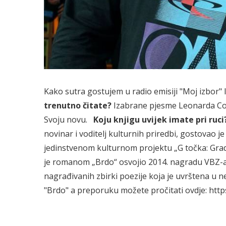
Kako sutra gostujem u radio emisiji "Moj izbor" I
trenutno čitate?
Izabrane pjesme Leonarda Co
Svoju novu.
Koju knjigu uvijek imate pri ruci
novinar i voditelj kulturnih priredbi, gostova
jedinstvenom kulturnom projektu „G točka: Grad 
je romanom „Brdo“ osvojio 2014. nagradu VBZ-a z
nagrađivanih zbirki poezije koja je uvrštena u ne
"Brdo" a preporuku možete pročitati ovdje:
http