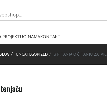
O PROJEKTU
O NAMA
KONTAKT
BLOG
UNCATEGORIZED
3 PITANJA O ČITANJU ZA IV
rtenjaču