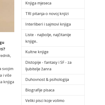
Knjiga mjeseca
TRI pitanja o novoj knjizi
Interliberi i sajmovi knjiga
Liste - najbolje, najčitanije
knjige..
igu
ti?
Kultne knjige
rednik,
Distopije - fantasy i SF - za
a svojim
ljubitelje žanra
 i više
Duhovnost & psihologija
va knjiga
Biografije pisaca
Veliki pisci koje volimo