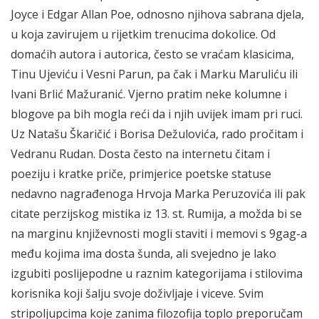
Joyce i Edgar Allan Poe, odnosno njihova sabrana djela,
u koja zavirujem u rijetkim trenucima dokolice. Od
domaćih autora i autorica, često se vraćam klasicima,
Tinu Ujeviću i Vesni Parun, pa čak i Marku Maruliću ili
Ivani Brlić Mažuranić. Vjerno pratim neke kolumne i
blogove pa bih mogla reći da i njih uvijek imam pri ruci.
Uz Natašu Škaričić i Borisa Dežulovića, rado pročitam i
Vedranu Rudan. Dosta često na internetu čitam i
poeziju i kratke priče, primjerice poetske statuse
nedavno nagrađenoga Hrvoja Marka Peruzovića ili pak
citate perzijskog mistika iz 13. st. Rumija, a možda bi se
na marginu književnosti mogli staviti i memovi s 9gag-a
među kojima ima dosta šunda, ali svejedno je lako
izgubiti poslijepodne u raznim kategorijama i stilovima
korisnika koji šalju svoje doživljaje i viceve. Svim
stripoljupcima koje zanima filozofija toplo preporučam