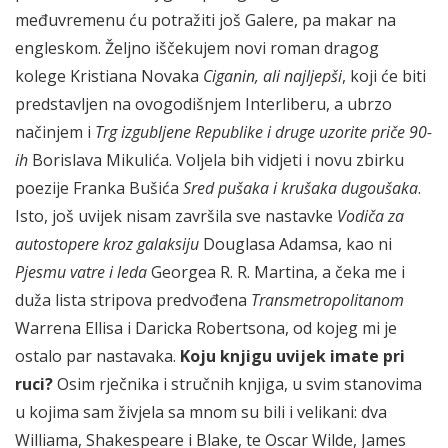
međuvremenu ću potražiti još Galere, pa makar na
engleskom. Željno iščekujem novi roman dragog
kolege Kristiana Novaka
Ciganin, ali najljepši
, koji će biti
predstavljen na ovogodišnjem Interliberu, a ubrzo
načinjem i
Trg izgubljene Republike i druge uzorite priče 90-
ih
Borislava Mikulića. Voljela bih vidjeti i novu zbirku
poezije Franka Bušića
Sred pušaka i krušaka dugoušaka
.
Isto, još uvijek nisam završila sve nastavke
Vodiča za
autostopere kroz galaksiju
Douglasa Adamsa, kao ni
Pjesmu vatre i leda
Georgea R. R. Martina, a čeka me i
duža lista stripova predvođena
Transmetropolitanom
Warrena Ellisa i Daricka Robertsona, od kojeg mi je
ostalo par nastavaka.
Koju knjigu uvijek imate pri
ruci?
Osim rječnika i stručnih knjiga, u svim stanovima
u kojima sam živjela sa mnom su bili i velikani: dva
Williama, Shakespeare i Blake, te Oscar Wilde, James