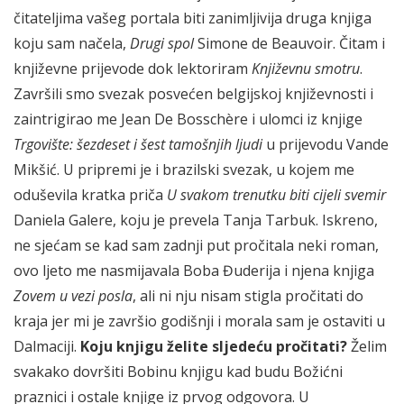
čitateljima vašeg portala biti zanimljivija druga knjiga
koju sam načela,
Drugi spol
Simone de Beauvoir. Čitam i
književne prijevode dok lektoriram
Književnu smotru
.
Završili smo svezak posvećen belgijskoj književnosti i
zaintrigirao me Jean De Bosschère i ulomci iz knjige
Trgovište: šezdeset i šest tamošnjih ljudi
u prijevodu Vande
Mikšić. U pripremi je i brazilski svezak, u kojem me
oduševila kratka priča
U svakom trenutku biti cijeli svemir
Daniela Galere, koju je prevela Tanja Tarbuk. Iskreno,
ne sjećam se kad sam zadnji put pročitala neki roman,
ovo ljeto me nasmijavala Boba Đuderija i njena knjiga
Zovem u vezi posla
, ali ni nju nisam stigla pročitati do
kraja jer mi je završio godišnji i morala sam je ostaviti u
Dalmaciji.
Koju knjigu želite sljedeću pročitati?
Želim
svakako dovršiti Bobinu knjigu kad budu Božićni
praznici i ostale knjige iz prvog odgovora. U