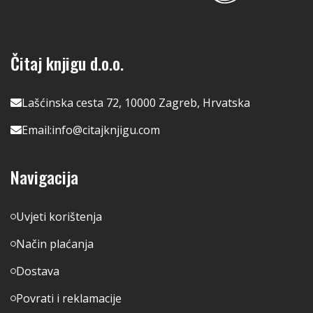
Čitaj knjigu d.o.o.
Lašćinska cesta 72, 10000 Zagreb, Hrvatska
Email:
info@citajknjigu.com
Navigacija
Uvjeti korištenja
Način plaćanja
Dostava
Povrati i reklamacije