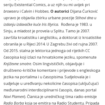
seriju
Existential Comics
, a uz njih su mi uvijek pri
browseru
i Calvin i Hobbes.
O autorici
Dijana Ćurković
upravo je objavila zbirku urbane poezije
Stihovi dna u
izdanju izdavačke kuće Iris Illyrica.
Rođena je 1983. u
Sinju, a mladost je provela u Splitu. Tamo je 2007.
završila kroatistiku i anglistiku, a doktorat iz kroatistike
obranila je u Rijeci 2014. U Zagrebu živi od rujna 2007.
Od 2015. stalna je lektorica jednoga od rijetkih CC
časopisa koji izlazi na hrvatskome jeziku, spomenute
Književne smotre
. Osim lingvističkih, objavljuje i
društveno-kritičke komentare i prijevode s engleskoga
jezika na portalima i u časopisima. Sudjelovala je i
sudjeluje u uređivanju nekolicine časopisa (uključujući
međunarodni interdisciplinarni časopis, danas portal
Novi Plamen
). Članica je uredničkog tima radio-emisije
Radio Borba
koja se emitira na Radio Studentu. Pripada