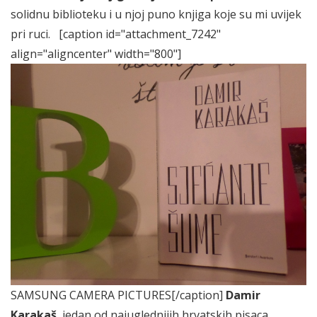
solidnu biblioteku i u njoj puno knjiga koje su mi uvijek
pri ruci.
[caption id="attachment_7242"
align="aligncenter" width="800"]
SAMSUNG CAMERA PICTURES[/caption]
Damir
Karakaš
, jedan od najuglednijih hrvatskih pisaca