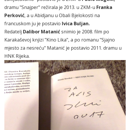
dramu "Snajper" režirala je 2013. u ZKM-u
Franka
Perković
, a u Abidjanu u Obali Bjelokosti na
francuskom ju je postavio
Ivica Buljan
.
Redatelj
Dalibor Matanić
snimio je 2008. film po
Karakaševoj knjizi "Kino Lika", a po romanu "Sjajno
mjesto za nesreću" Matanić je postavio 2011. dramu u
HNK Rijeka.