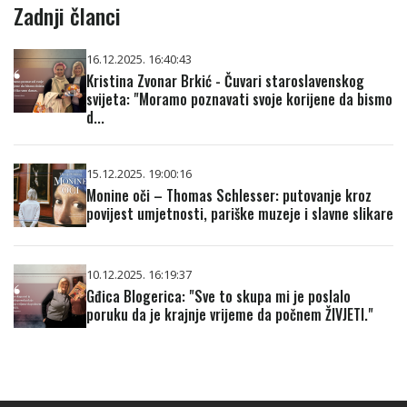
Zadnji članci
16.12.2025. 16:40:43
Kristina Zvonar Brkić - Čuvari staroslavenskog
svijeta: "Moramo poznavati svoje korijene da bismo
d...
15.12.2025. 19:00:16
Monine oči – Thomas Schlesser: putovanje kroz
povijest umjetnosti, pariške muzeje i slavne slikare
10.12.2025. 16:19:37
Gđica Blogerica: "Sve to skupa mi je poslalo
poruku da je krajnje vrijeme da počnem ŽIVJETI."