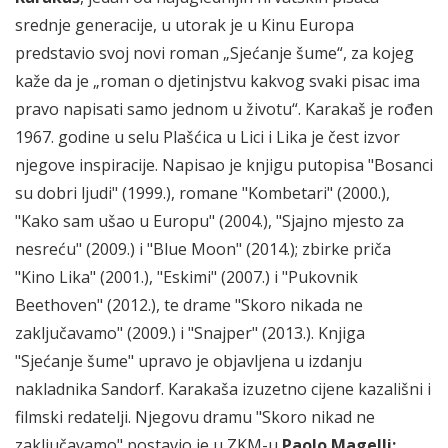
srednje generacije, u utorak je u Kinu Europa
predstavio svoj novi roman „Sjećanje šume“, za kojeg
kaže da je „roman o djetinjstvu kakvog svaki pisac ima
pravo napisati samo jednom u životu“. Karakaš je rođen
1967. godine u selu Plašćica u Lici i Lika je čest izvor
njegove inspiracije. Napisao je knjigu putopisa "Bosanci
su dobri ljudi" (1999.), romane "Kombetari" (2000.),
"Kako sam ušao u Europu" (2004.), "Sjajno mjesto za
nesreću" (2009.) i "Blue Moon" (2014.); zbirke priča
"Kino Lika" (2001.), "Eskimi" (2007.) i "Pukovnik
Beethoven" (2012.), te drame "Skoro nikada ne
zaključavamo" (2009.) i "Snajper" (2013.). Knjiga
"Sjećanje šume" upravo je objavljena u izdanju
nakladnika Sandorf. Karakaša izuzetno cijene kazališni i
filmski redatelji. Njegovu dramu "Skoro nikad ne
zaključavamo" postavio je u ZKM-u
Paolo Magelli
;