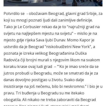
Potvrdilo se - obožavam Beograd, glavni grad Srbije, za
koji su mnogi poznati ljudi dali zanimljive definicije.
Tako je Le Corbusier rekao da je to "najružniji grad na
svijetu na najljepšem mjestu na svijetu" – mislio je na
mjesto gdje rijeka Sava ljubi Dunav. Momo Kapor je
ustvrdio da je Beograd "niskobudžetni New York", a
poznata je izreka velikog Beograđanina Duška
Radovića čiji brojni murali s njegovim likom na svakom
koraku krase ovaj ludi grad – "'Ko je imao sreće da se
jutros probudi u Beogradu, može se smatrati da je za
danas dovoljno postigao u životu. Svako dalje
insistiranje na još nečemu, bilo bi neskromno." I bio je u
pravu. Tri buđenja u Beogradu su me itekako
obogatila. Ali nikako ne treba zaboraviti da Beograd