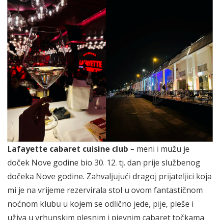
Lafayette cabaret cuisine club
– meni i mužu je
doček Nove godine bio 30. 12. tj. dan prije službenog
dočeka Nove godine. Zahvaljujući dragoj prijateljici koja
mi je na vrijeme rezervirala stol u ovom fantastičnom
noćnom klubu u kojem se odlično jede, pije, pleše i
uživa u vrhunskim plesnim i pjevnim cabaret točkama