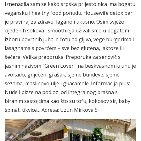
Iznenadila sam se kako srpska prijestolnica ima bogatu
vegansku i healthy food ponudu. Housewife detox bar
je pravi raj za zdravo, lagano i ukusno. Osim svježe
cijeđenih sokova i smoothieja uživali smo u bogatom
izboru povrtnih juha, rižotu od gljiva, vege burgerima i
lasagnama s povrćem – sve bez glutena, laktoze ili
šećera. Velika preporuka. Preporuka za sendvič s
jasnim nazivom “Green Lover”: na beskvasnom kruhu je
avokado, gnječeni grašak, sjeme bundeve, sjeme
sezama, maslinovo ulje i guacamole. Informacija plus:
Nude i pizze na podlozi od integralnog brašna s
biranim sastojcima kao što su tofu, kokosov sir, baby
špinat, tikvice… Adresa: Uzun Mirkova 5