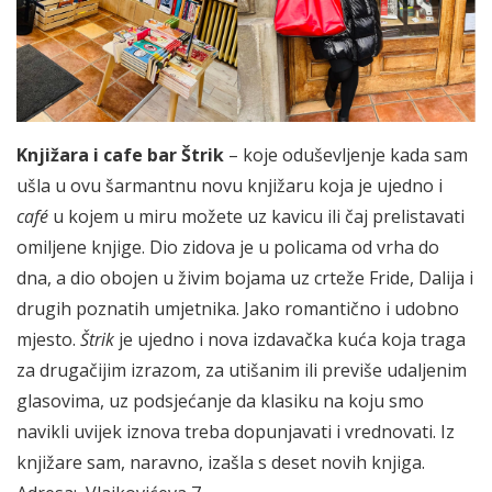
Knjižara i cafe bar Štrik
– koje oduševljenje kada sam
ušla u ovu šarmantnu novu knjižaru koja je ujedno i
café
u kojem u miru možete uz kavicu ili čaj prelistavati
omiljene knjige. Dio zidova je u policama od vrha do
dna, a dio obojen u živim bojama uz crteže Fride, Dalija i
drugih poznatih umjetnika. Jako romantično i udobno
mjesto.
Štrik
je ujedno i nova izdavačka kuća koja traga
za drugačijim izrazom, za utišanim ili previše udaljenim
glasovima, uz podsjećanje da klasiku na koju smo
navikli uvijek iznova treba dopunjavati i vrednovati. Iz
knjižare sam, naravno, izašla s deset novih knjiga.