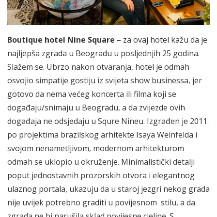
Boutique hotel Nine Square
– za ovaj hotel kažu da je
najljepša zgrada u Beogradu u posljednjih 25 godina.
Slažem se. Ubrzo nakon otvaranja, hotel je odmah
osvojio simpatije gostiju iz svijeta show businessa, jer
gotovo da nema većeg koncerta ili filma koji se
događaju/snimaju u Beogradu, a da zvijezde ovih
događaja ne odsjedaju u Squre Nineu. Izgrađen je 2011.
po projektima brazilskog arhitekte Isaya Weinfelda i
svojom nenametljivom, modernom arhitekturom
odmah se uklopio u okruženje. Minimalistički detalji
poput jednostavnih prozorskih otvora i elegantnog
ulaznog portala, ukazuju da u staroj jezgri nekog grada
nije uvijek potrebno graditi u povijesnom stilu, a da
zgrada ne bi narušila sklad povijesne cjeline. S