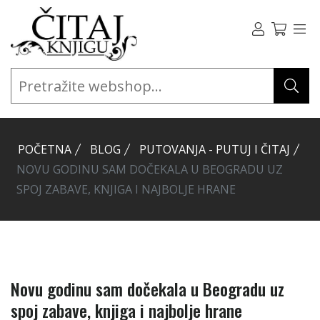
POČETNA
BLOG
PUTOVANJA - PUTUJ I ČITAJ
NOVU GODINU SAM DOČEKALA U BEOGRADU UZ
SPOJ ZABAVE, KNJIGA I NAJBOLJE HRANE
Novu godinu sam dočekala u Beogradu uz
spoj zabave, knjiga i najbolje hrane