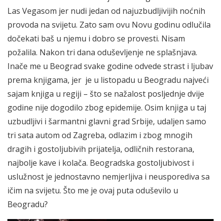
Las Vegasom jer nudi jedan od najuzbudljivijih noćnih
provoda na svijetu. Zato sam ovu Novu godinu odlučila
dočekati baš u njemu i dobro se provesti. Nisam
požalila. Nakon tri dana oduševljenje ne splašnjava.
Inače me u Beograd svake godine odvede strast i ljubav
prema knjigama, jer je u listopadu u Beogradu najveći
sajam knjiga u regiji – što se nažalost posljednje dvije
godine nije dogodilo zbog epidemije. Osim knjiga u taj
uzbudljivi i šarmantni glavni grad Srbije, udaljen samo
tri sata autom od Zagreba, odlazim i zbog mnogih
dragih i gostoljubivih prijatelja, odličnih restorana,
najbolje kave i kolača. Beogradska gostoljubivost i
uslužnost je jednostavno nemjerljiva i neusporediva sa
ičim na svijetu. Što me je ovaj puta oduševilo u
Beogradu?