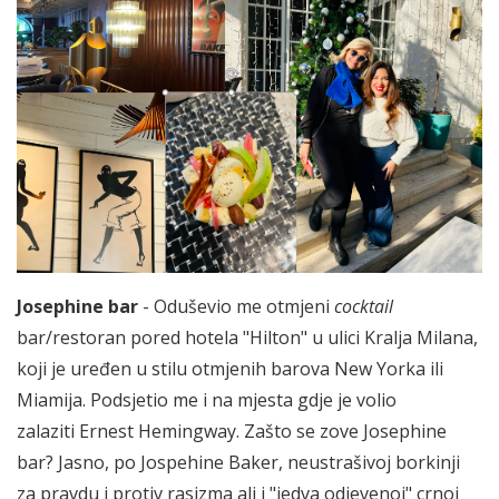
Josephine bar
- Oduševio me otmjeni
cocktail
bar/restoran pored hotela "Hilton" u ulici Kralja Milana,
koji je uređen u stilu otmjenih barova New Yorka ili
Miamija. Podsjetio me i na mjesta gdje je volio
zalaziti Ernest Hemingway. Zašto se zove Josephine
bar? Jasno, po Jospehine Baker, neustrašivoj borkinji
za pravdu i protiv rasizma ali i "jedva odjevenoj" crnoj