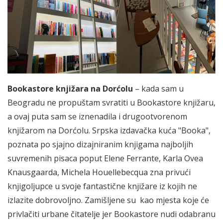
Bookastore knjižara na Dorćolu
– kada sam u
Beogradu ne propuštam svratiti u Bookastore knjižaru,
a ovaj puta sam se iznenadila i drugootvorenom
knjižarom na Dorćolu. Srpska izdavačka kuća "Booka",
poznata po sjajno dizajniranim knjigama najboljih
suvremenih pisaca poput Elene Ferrante, Karla Ovea
Knausgaarda, Michela Houellebecqua zna privući
knjigoljupce u svoje fantastične knjižare iz kojih ne
izlazite dobrovoljno. Zamišljene su kao mjesta koje će
privlačiti urbane čitatelje jer Bookastore nudi odabranu