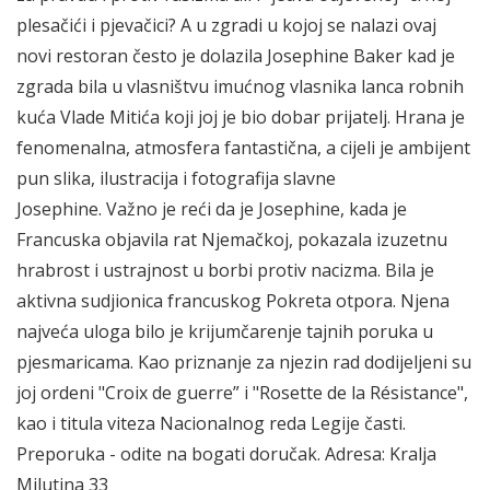
plesačići i pjevačici? A u zgradi u kojoj se nalazi ovaj
novi restoran često je dolazila Josephine Baker kad je
zgrada bila u vlasništvu imućnog vlasnika lanca robnih
kuća Vlade Mitića koji joj je bio dobar prijatelj. Hrana je
fenomenalna, atmosfera fantastična, a cijeli je ambijent
pun slika, ilustracija i fotografija slavne
Josephine. Važno je reći da je Josephine, kada je
Francuska objavila rat Njemačkoj, pokazala izuzetnu
hrabrost i ustrajnost u borbi protiv nacizma. Bila je
aktivna sudjionica francuskog Pokreta otpora. Njena
najveća uloga bilo je krijumčarenje tajnih poruka u
pjesmaricama. Kao priznanje za njezin rad dodijeljeni su
joj ordeni "Croix de guerre” i "Rosette de la Résistance",
kao i titula viteza Nacionalnog reda Legije časti.
Preporuka - odite na bogati doručak. Adresa: Kralja
Milutina 33