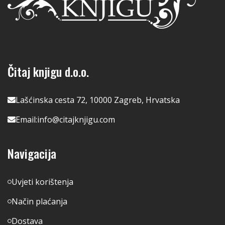
Čitaj knjigu d.o.o.
Lašćinska cesta 72, 10000 Zagreb, Hrvatska
Email:
info@citajknjigu.com
Navigacija
Uvjeti korištenja
Način plaćanja
Dostava