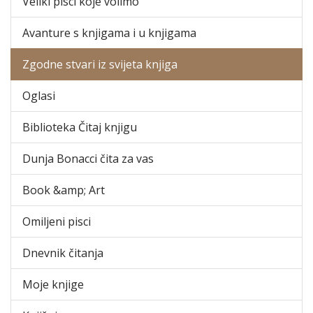
Veliki pisci koje volimo
Avanture s knjigama i u knjigama
Zgodne stvari iz svijeta knjiga
Oglasi
Biblioteka Čitaj knjigu
Dunja Bonacci čita za vas
Book &amp; Art
Omiljeni pisci
Dnevnik čitanja
Moje knjige