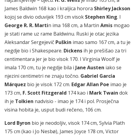
James Baldwin 168 kao i kraljica horora
Shirley Jackson
kojoj se divio oduvijek 193 cm visok
Stephen King
. I
George R. R. Marti
n ima 168 cm, a Martin
Amis
mogao
je stati rame uz rame Baldwinu. Ruski je otac jezika
Aleksandar Sergejevič
Puškin
imao samo 167 cm, a tu je
negdje bio i Shakespeare.
Dickens
ih je prešišao za tri
centimentara jer je bio visok 170. I Virginia Woolf je
imala 170 cm, tu je negdje bila i
Jane Austen
iako se
njezini centimetri ne znaju točno.
Gabriel García
Márquez
bio je visok 172 cm.
Edgar Allan Poe
imao je
173 cm,
F. Scott Fitzgerald
174 kao i
Mark Twain
dok
ih je
Tolkien
nadvisio - imao je 174 i pol. Prosječna
visina hobita je, usput budi rečeno, 106 cm.
Lord Byron
bio je neodoljiv, visok 174 cm, Sylvia Plath
175 cm (kao i Jo Nesbø), James Joyce 178 cm, Victor