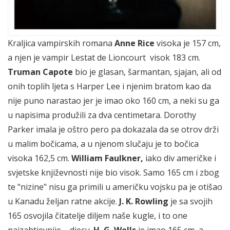
Kraljica vampirskih romana
Anne Rice
visoka je 157 cm,
a njen je vampir Lestat de Lioncourt visok 183 cm.
Truman Capote
bio je glasan, šarmantan, sjajan, ali od
onih toplih ljeta s Harper Lee i njenim bratom kao da
nije puno narastao jer je imao oko 160 cm, a neki su ga
u napisima produžili za dva centimetara. Dorothy
Parker imala je oštro pero pa dokazala da se otrov drži
u malim bočicama, a u njenom slučaju je to bočica
visoka 162,5 cm.
William Faulkner,
iako div američke i
svjetske književnosti nije bio visok. Samo 165 cm i zbog
te "nizine" nisu ga primili u američku vojsku pa je otišao
u Kanadu željan ratne akcije.
J. K. Rowling
je sa svojih
165 osvojila čitatelje diljem naše kugle, i to one
najzahtjevnije – djecu.
H. G. Wells
je imao 165 cm, a