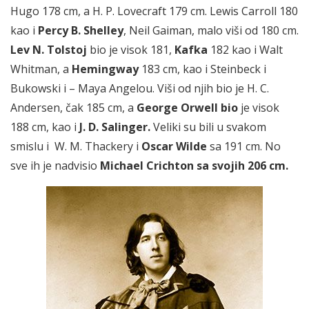
Hugo 178 cm, a H. P. Lovecraft 179 cm. Lewis Carroll 180
kao i
Percy B. Shelley
, Neil Gaiman, malo viši od 180 cm.
Lev N. Tolstoj
bio je visok 181,
Kafka
182 kao i Walt
Whitman, a
Hemingway
183 cm, kao i Steinbeck i
Bukowski i – Maya Angelou. Viši od njih bio je H. C.
Andersen, čak 185 cm, a
George Orwell bio
je visok
188 cm, kao i
J. D. Salinger.
Veliki su bili u svakom
smislu i W. M. Thackery i
Oscar Wilde
sa 191 cm. No
sve ih je nadvisio
Michael Crichton sa svojih 206 cm.