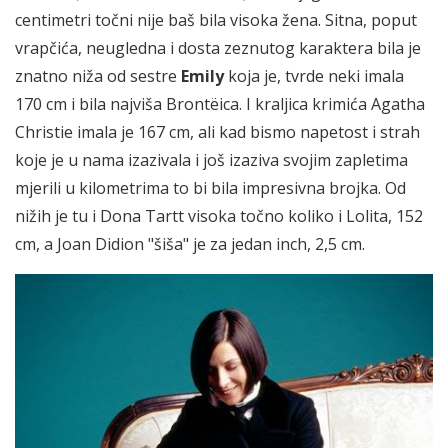
centimetri točni nije baš bila visoka žena. Sitna, poput
vrapčića, neugledna i dosta zeznutog karaktera bila je
znatno niža od sestre
Emily
koja je, tvrde neki imala
170 cm i bila najviša Brontëica. I kraljica krimića Agatha
Christie imala je 167 cm, ali kad bismo napetost i strah
koje je u nama izazivala i još izaziva svojim zapletima
mjerili u kilometrima to bi bila impresivna brojka. Od
nižih je tu i Dona Tartt visoka točno koliko i Lolita, 152
cm, a Joan Didion "šiša" je za jedan inch, 2,5 cm.