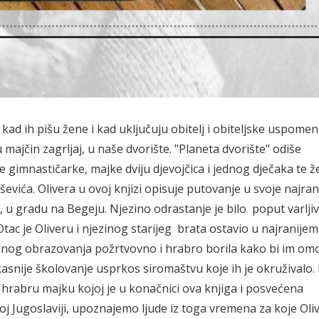
 kad ih pišu žene i kad uključuju obitelj i obiteljske uspomen
 majčin zagrljaj, u naše dvorište. "Planeta dvorište" odiše
 gimnastičarke, majke dviju djevojčica i jednog dječaka te 
ća. Olivera u ovoj knjizi opisuje putovanje u svoje najran
 u gradu na Begeju. Njezino odrastanje je bilo poput varlji
. Otac je Oliveru i njezinog starijeg brata ostavio u najranijem
alnog obrazovanja požrtvovno i hrabro borila kako bi im om
 kasnije školovanje usprkos siromaštvu koje ih je okruživalo.
inu hrabru majku kojoj je u konačnici ova knjiga i posvećena
oj Jugoslaviji, upoznajemo ljude iz toga vremena za koje Oli