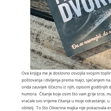
Ova knjiga me je doslovno osvojila svojom topl
poštovanja i divljenja prema majci, sjećanjem na
onda zauvijek iščeznu iz njih, opisom godišnjih d
humora. Čitanje koje osim što vam grije srce, ma
vraćale svo vrijeme čitanja u moje odrastanje, u 
obitelj. To što Oliverina majka nije pokazivala em