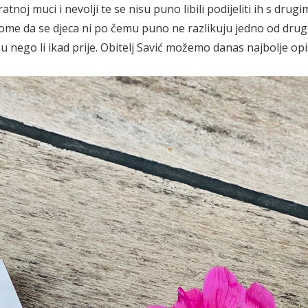
atnoj muci i nevolji te se nisu puno libili podijeliti ih s drugi
 tome da se djeca ni po čemu puno ne razlikuju jedno od drug
 nego li ikad prije. Obitelj Savić možemo danas najbolje opi