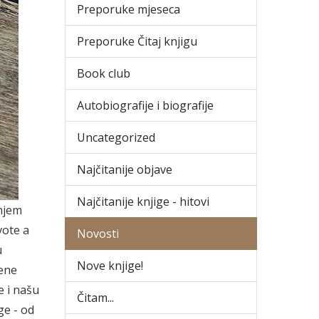
Preporuke mjeseca
Preporuke Čitaj knjigu
Book club
Autobiografije i biografije
Uncategorized
Najčitanije objave
Najčitanije knjige - hitovi
njem
vote a
Novosti
u
Nove knjige!
mene
e i našu
Čitam...
ge - od