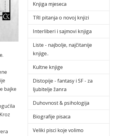
Knjiga mjeseca
TRI pitanja o novoj knjizi
Interliberi i sajmovi knjiga
Liste - najbolje, najčitanije
knjige..
e.
Kultne knjige
žene
ije
Distopije - fantasy i SF - za
ve bajke
ljubitelje žanra
Duhovnost & psihologija
ogućila
 Kroz
Biografije pisaca
Veliki pisci koje volimo
vera