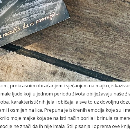
inom, prekrasnim obraćanjem i sjećanjem na majku, iskaziva
 male ljude koji u jednom periodu života obilježavaju naše ži
oba, karakterističnih jela i običaja, a sve to uz dovoljnu doz
mi i osmijeh na lice. Prepuna je iskrenih emocija koje su i 
krilo moje majke koja se na isti način borila i brinula za men
ocije ne znači da ih nije imala. Stil pisanja i oprema ove knji