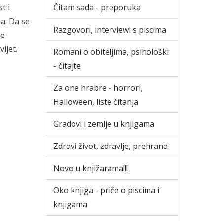
t i
Čitam sada - preporuka
ma. Da se
Razgovori, interviewi s piscima
ne
ijet.
Romani o obiteljima, psihološki
- čitajte
Za one hrabre - horrori,
Halloween, liste čitanja
Gradovi i zemlje u knjigama
Zdravi život, zdravlje, prehrana
Novo u knjižarama!!!
Oko knjiga - priče o piscima i
knjigama