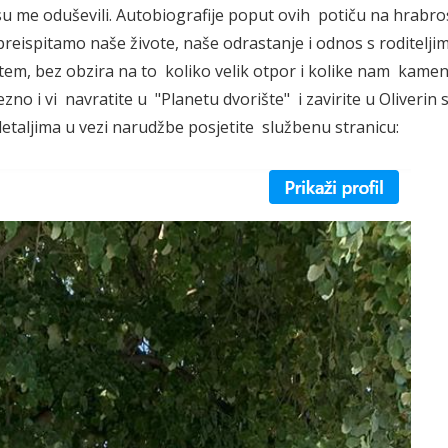
a su me oduševili. Autobiografije poput ovih potiču na hrabros
preispitamo naše živote, naše odrastanje i odnos s roditelji
tem, bez obzira na to koliko velik otpor i kolike nam kame
i vi navratite u "Planetu dvorište" i zavirite u Oliverin sv
detaljima u vezi narudžbe posjetite službenu stranicu: