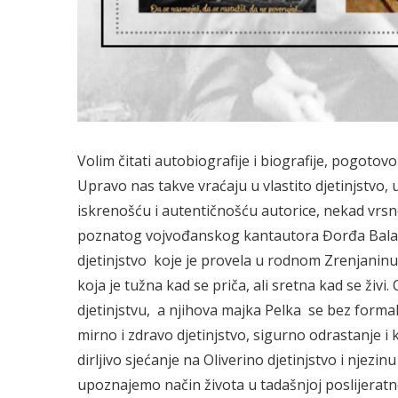
Volim čitati autobiografije i biografije, pogotovo
Upravo nas takve vraćaju u vlastito djetinjstvo, u
iskrenošću i autentičnošću autorice, nekad vrsne
poznatog vojvođanskog kantautora Đorđa Balaševi
djetinjstvo koje je provela u rodnom Zrenjaninu,
koja je tužna kad se priča, ali sretna kad se živi
djetinjstvu, a njihova majka Pelka se bez form
mirno i zdravo djetinjstvo, sigurno odrastanje i
dirljivo sjećanje na Oliverino djetinjstvo i njez
upoznajemo način života u tadašnjoj poslijeratn