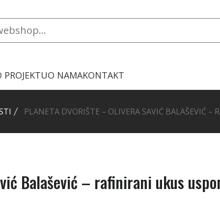
O PROJEKTU
O NAMA
KONTAKT
STI
PLANETA DVORIŠTE – OLIVERA SAVIĆ BALAŠEVIĆ –
avić Balašević – rafinirani ukus usp