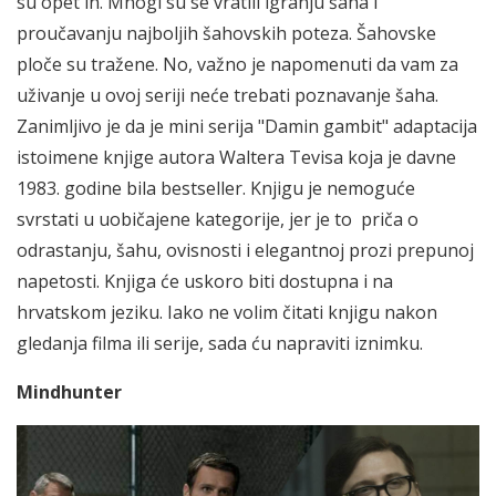
su opet in. Mnogi su se vratili igranju šaha i
proučavanju najboljih šahovskih poteza. Šahovske
ploče su tražene. No, važno je napomenuti da vam za
uživanje u ovoj seriji neće trebati poznavanje šaha.
Zanimljivo je da je mini serija "Damin gambit" adaptacija
istoimene knjige autora Waltera Tevisa koja je davne
1983. godine bila bestseller. Knjigu je nemoguće
svrstati u uobičajene kategorije, jer je to priča o
odrastanju, šahu, ovisnosti i elegantnoj prozi prepunoj
napetosti. Knjiga će uskoro biti dostupna i na
hrvatskom jeziku. Iako ne volim čitati knjigu nakon
gledanja filma ili serije, sada ću napraviti iznimku.
Mindhunter