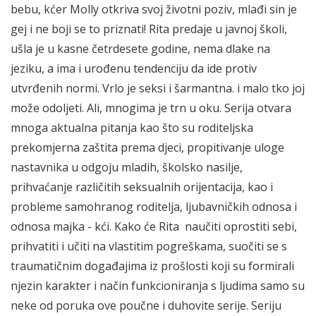
bebu, kćer Molly otkriva svoj životni poziv, mlađi sin je
gej i ne boji se to priznati! Rita predaje u javnoj školi,
ušla je u kasne četrdesete godine, nema dlake na
jeziku, a ima i urođenu tendenciju da ide protiv
utvrđenih normi. Vrlo je seksi i šarmantna. i malo tko joj
može odoljeti. Ali, mnogima je trn u oku. Serija otvara
mnoga aktualna pitanja kao što su roditeljska
prekomjerna zaštita prema djeci, propitivanje uloge
nastavnika u odgoju mladih, školsko nasilje,
prihvaćanje različitih seksualnih orijentacija, kao i
probleme samohranog roditelja, ljubavničkih odnosa i
odnosa majka - kći. Kako će Rita naučiti oprostiti sebi,
prihvatiti i učiti na vlastitim pogreškama, suočiti se s
traumatičnim događajima iz prošlosti koji su formirali
njezin karakter i način funkcioniranja s ljudima samo su
neke od poruka ove poučne i duhovite serije. Seriju