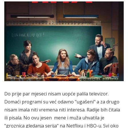
Do prije par mjeseci nisam uopće palila televizor.
Domaći programi su već odavno "ugašeni" a za drugo
nisam imala niti vremena niti interesa. Radije bih čitala
ili pisala. No ovu jesen mene i muža uhvatila je
"groznica gledanja serija" na Netflixu i HBO-u. Svi oko