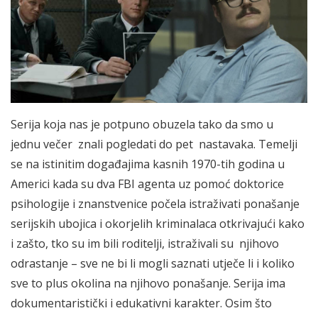
Serija koja nas je potpuno obuzela tako da smo u
jednu večer znali pogledati do pet nastavaka. Temelji
se na istinitim događajima kasnih 1970-tih godina u
Americi kada su dva FBI agenta uz pomoć doktorice
psihologije i znanstvenice počela istraživati ponašanje
serijskih ubojica i okorjelih kriminalaca otkrivajući kako
i zašto, tko su im bili roditelji, istraživali su njihovo
odrastanje – sve ne bi li mogli saznati utječe li i koliko
sve to plus okolina na njihovo ponašanje. Serija ima
dokumentaristički i edukativni karakter. Osim što