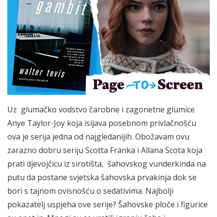
Uz glumačko vodstvo čarobne i zagonetne glumice
Anye Taylor-Joy koja isijava posebnom privlačnošću
ova je serija jedna od najgledanijih. Obožavam ovu
zarazno dobru seriju Scotta Franka i Allana Scota koja
prati djevojčicu iz sirotišta, šahovskog vunderkinda na
putu da postane svjetska šahovska prvakinja dok se
bori s tajnom ovisnošću o sedativima. Najbolji
pokazatelj uspjeha ove serije? Šahovske ploče i figurice