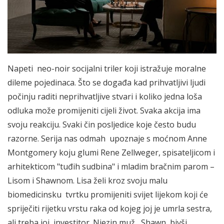
Napeti neo-noir socijalni triler koji istražuje moralne
dileme pojedinaca. Što se događa kad prihvatljivi ljudi
počinju raditi neprihvatljive stvari i koliko jedna loša
odluka može promijeniti cijeli život. Svaka akcija ima
svoju reakciju. Svaki čin posljedice koje često budu
razorne. Serija nas odmah upoznaje s moćnom Anne
Montgomery koju glumi Rene Zellweger, spisateljicom i
arhitekticom "tuđih sudbina" i mladim bračnim parom –
Lisom i Shawnom. Lisa želi kroz svoju malu
biomedicinsku tvrtku promijeniti svijet lijekom koji će
spriječiti rijetku vrstu raka od kojeg joj je umrla sestra,
ali treba joj investitor. Njezin muž, Shawn bivši