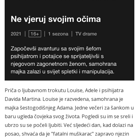
Priča o ljubavnom trokutu Louise, Adele i psihijatra
Davida Martina. Louise je razvedena, samohrana je
majka šestogodišnjeg Adama. Jedne večeri za šankom u
baru ugleda čovjeka svog života. Pogledi su im se sreli i
ubrzo su se počeli ljubiti. Već sljedeći dan, kad dolazi na
posao, shvaća da je "fatalni muškarac" zapravo njezin