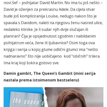
novi šef – psihijatar David Martin. No ima tu još nešto –
David je oženjen za prekrasnu Adele. Da cijela stvar
bude još kompliciranija Louise, nedugo nakon što je
spavala s Davidom, naleti na njegovu ženu nasred ulice,
nedaleko klinike. Je li sudar njih dvije slučajan ili
planiran? Čija je opsjednutost zgodnim i nabildanim
psihijatrom veća, žene ili ljubavnice? Osim toga ova
knjiga i serija u kojoj glume odlični glumci ima "nešto
nadnaravno" što nije uobičajeno kod "običnih" trilera.
Ima kraj koji šokira gotovo sve.
Damin gambit, The Queen’s Gambit (mini serija
nastala prema istoimenom bestseleru)