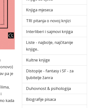
Knjiga mjeseca
TRI pitanja o novoj knjizi
Interliberi i sajmovi knjiga
Liste - najbolje, najčitanije
knjige..
u
Kultne knjige
(ponovo)
Distopije - fantasy i SF - za
av pa je
ljubitelje žanra
ilima,
Duhovnost & psihologija
i
Biografije pisaca
amo kada