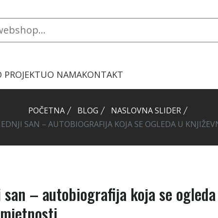
O PROJEKTU
O NAMA
KONTAKT
POČETNA
BLOG
NASLOVNA SLIDER
NJI SAN – AUTOBIOGRAFIJA KOJA SE OGLEDA U KNJIŽEVNO
 san – autobiografija koja se ogleda
 umjetnosti