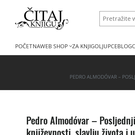
POČETNA
WEB SHOP
ZA KNJIGOLJUPCE
BLOG
PEDRO ALMODÓVAR – POSLJED
Pedro Almodóvar – Posljednji
književnosti, slavlju života i