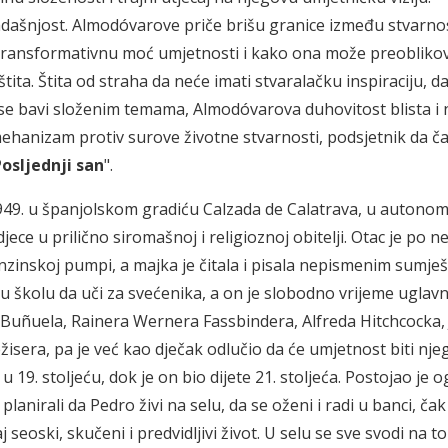
adašnjost. Almodóvarove priče brišu granice između stvarnos
uje transformativnu moć umjetnosti i kako ona može preoblikov
ita. Štita od straha da neće imati stvaralačku inspiraciju, d
 se bavi složenim temama, Almodóvarova duhovitost blista i n
hanizam protiv surove životne stvarnosti, podsjetnik da ča
osljednji san
".
949. u španjolskom gradiću Calzada de Calatrava, u autono
ece u prilično siromašnoj i religioznoj obitelji. Otac je po n
nzinskoj pumpi, a majka je čitala i pisala nepismenim sumje
ku školu da uči za svećenika, a on je slobodno vrijeme ugla
a Buñuela, Rainera Wernera Fassbindera, Alfreda Hitchcocka,
sera, pa je već kao dječak odlučio da će umjetnost biti nje
li u 19. stoljeću, dok je on bio dijete 21. stoljeća. Postojao je
planirali da Pedro živi na selu, da se oženi i radi u banci, čak
j seoski, skučeni i predvidljivi život. U selu se sve svodi na to