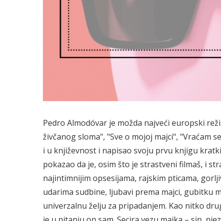
Pedro Almodóvar je možda najveći europski reži
živčanog sloma", "Sve o mojoj majci", "Vraćam se"
i u književnost i napisao svoju prvu knjigu krat
pokazao da je, osim što je strastveni filmaš, i 
najintimnijim opsesijama, rajskim pticama, gorlj
udarima sudbine, ljubavi prema majci, gubitku ma
univerzalnu želju za pripadanjem. Kao nitko dr
je u pitanju on sam. Secira vezu majka – sin, njez