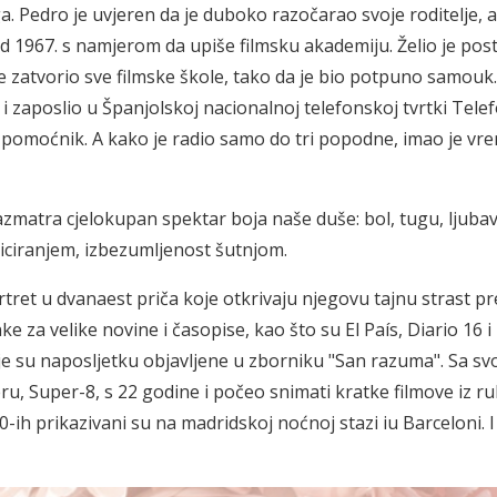
a. Pedro je uvjeren da je duboko razočarao svoje roditelje, al
d 1967. s namjerom da upiše filmsku akademiju. Želio je post
o je zatvorio sve filmske škole, tako da je bio potpuno samouk
k i zaposlio u Španjolskoj nacionalnoj telefonskoj tvrtki Telef
 pomoćnik. A kako je radio samo do tri popodne, imao je v
matra cjelokupan spektar boja naše duše: bol, tugu, ljubav
iciranjem, izbezumljenost šutnjom.
tret u dvanaest priča koje otkrivaju njegovu tajnu strast p
e za velike novine i časopise, kao što su El País, Diario 16 i
koje su naposljetku objavljene u zborniku "San razuma". Sa s
, Super-8, s 22 godine i počeo snimati kratke filmove iz r
70-ih prikazivani su na madridskoj noćnoj stazi iu Barceloni. I