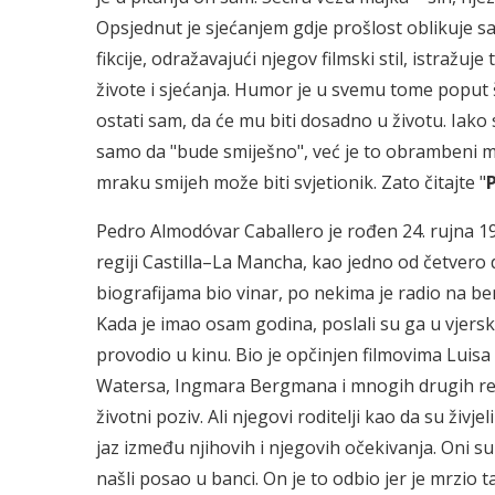
Opsjednut je sjećanjem gdje prošlost oblikuje s
fikcije, odražavajući njegov filmski stil, istraž
živote i sjećanja. Humor je u svemu tome poput št
ostati sam, da će mu biti dosadno u životu. Iako
samo da "bude smiješno", već je to obrambeni me
mraku smijeh može biti svjetionik. Zato čitajte "
P
Pedro Almodóvar Caballero je rođen 24. rujna 1
regiji Castilla–La Mancha, kao jedno od četvero dj
biografijama bio vinar, po nekima je radio na be
Kada je imao osam godina, poslali su ga u vjers
provodio u kinu. Bio je opčinjen filmovima Luis
Watersa, Ingmara Bergmana i mnogih drugih reži
životni poziv. Ali njegovi roditelji kao da su živje
jaz između njihovih i njegovih očekivanja. Oni su 
našli posao u banci. On je to odbio jer je mrzio ta