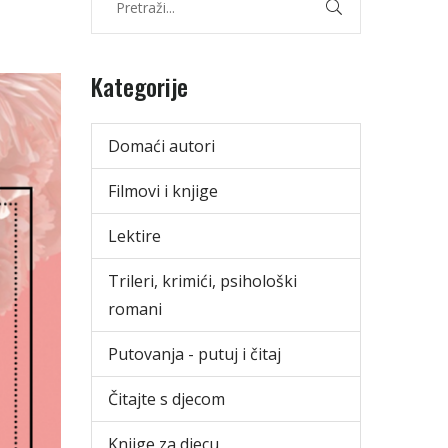
Kategorije
Domaći autori
Filmovi i knjige
Lektire
Trileri, krimići, psihološki
romani
Putovanja - putuj i čitaj
Čitajte s djecom
Knjige za djecu