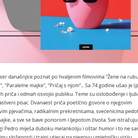
ser današnjice poznat po hvaljenim filmovima "Žene na rub
, "Paralelne majke", "Pričaj s njom"... Sa 74 godine ušao je 
kih priča i odmah osvojio publiku. Teme su oslobođenje i ljub
strastveni pisac. Dvanaest priča poetično govore o njegovim
ivim pjevačima, radikalnim prekretnicama, svećenicima pedof
jke, a sve se bave ponorom i ljepotom života. Sve istražuju 
ugi Pedro miješa duboku melankoliju i oštar humor i to ne s
inu složenosti i trajni utjecaj na njegovu umjetničku viziju.