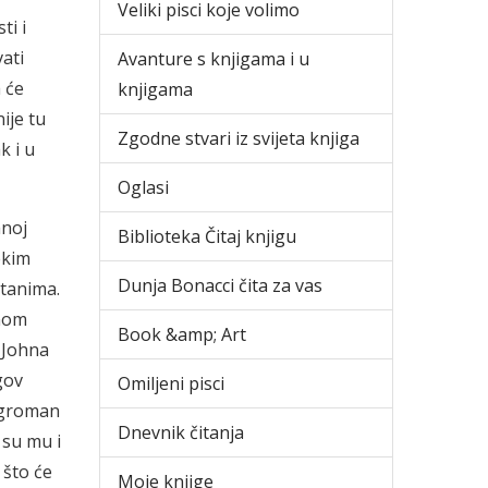
Veliki pisci koje volimo
ti i
ati
Avanture s knjigama i u
a će
knjigama
ije tu
Zgodne stvari iz svijeta knjiga
k i u
Oglasi
mnoj
Biblioteka Čitaj knjigu
ekim
Dunja Bonacci čita za vas
štanima.
vnom
Book &amp; Art
 Johna
gov
Omiljeni pisci
 ogroman
Dnevnik čitanja
 su mu i
 što će
Moje knjige