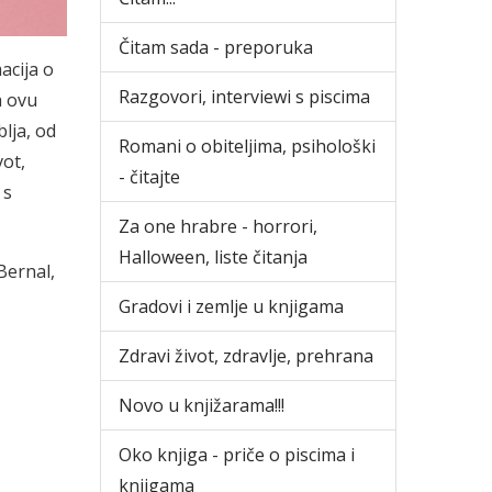
Čitam sada - preporuka
acija o
Razgovori, interviewi s piscima
a ovu
blja, od
Romani o obiteljima, psihološki
vot,
- čitajte
 s
Za one hrabre - horrori,
Halloween, liste čitanja
Bernal,
Gradovi i zemlje u knjigama
Zdravi život, zdravlje, prehrana
Novo u knjižarama!!!
Oko knjiga - priče o piscima i
knjigama