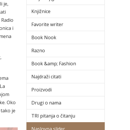
i je,
Knjižnice
ati
. Radio
Favorite writer
onica i
remena
Book Nook
Razno
,
Book &amp; Fashion
Najdraži citati
rema
 La
Proizvodi
vojom
uke. Oko
Drugi o nama
 tako je
TRI pitanja o čitanju
Naslovna slider