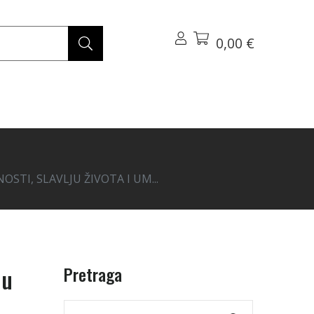
0,00 €
STI, SLAVLJU ŽIVOTA I UM...
Pretraga
 u