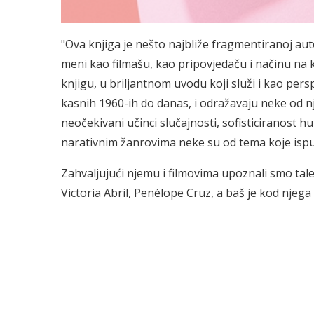
"Ova knjiga je nešto najbliže fragmentiranoj autob
meni kao filmašu, kao pripovjedaču i načinu na k
knjigu, u briljantnom uvodu koji služi i kao pers
kasnih 1960-ih do danas, i odražavaju neke od nje
neočekivani učinci slučajnosti, sofisticiranost h
narativnim žanrovima neke su od tema koje ispunja
Zahvaljujući njemu i filmovima upoznali smo tal
Victoria Abril, Penélope Cruz, a baš je kod njeg