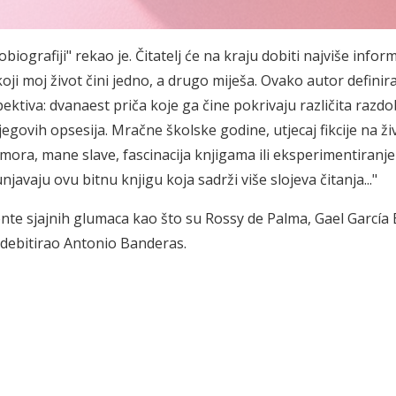
iografiji" rekao je. Čitatelj će na kraju dobiti najviše inform
oji moj život čini jedno, a drugo miješa. Ovako autor definir
pektiva: dvanaest priča koje ga čine pokrivaju različita razdo
govih opsesija. Mračne školske godine, utjecaj fikcije na ži
umora, mane slave, fascinacija knjigama ili eksperimentiranje
vaju ovu bitnu knjigu koja sadrži više slojeva čitanja..."
ente sjajnih glumaca kao što su Rossy de Palma, Gael García 
a debitirao Antonio Banderas.