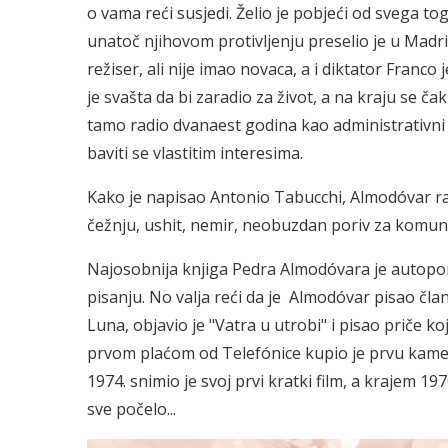
o vama reći susjedi. Želio je pobjeći od svega tog
unatoč njihovom protivljenju preselio je u Madri
režiser, ali nije imao novaca, a i diktator Franc
je svašta da bi zaradio za život, a na kraju se ča
tamo radio dvanaest godina kao administrativni
baviti se vlastitim interesima.
Kako je napisao Antonio Tabucchi, Almodóvar raz
čežnju, ushit, nemir, neobuzdan poriv za komun
Najosobnija knjiga Pedra Almodóvara je autopor
pisanju. No valja reći da je Almodóvar pisao člank
Luna, objavio je "Vatra u utrobi" i pisao priče 
prvom plaćom od Telefónice kupio je prvu kameru
1974. snimio je svoj prvi kratki film, a krajem 19
sve počelo...