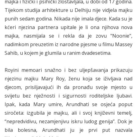
majka i fizički i psihički zlostavljala, u dobi od 17 godina.
Tijekom studija arhitekture u Delhiju nije vidjela majku
punih sedam godina. Nikada nije imala djece. Kada su je
kćeri njezina partnera upitale je li ona njihova nova
majka, nasmijala se i rekla da je zovu "Noonie",
nadimkom preuzetim iz narodne pjesme u filmu Massey
Sahib, u kojem je glumila u ranim dvadesetima.
Royini memoari snažno i bez uljepšavanja prikazuju
njezinu majku Mary Roy, ženu koja se iživljava nad
djecom, prisiljavajući ih da pronađu svoje mjesto u
svijetu bez nježnosti i sigurnosti roditeljske ljubavi.
Ipak, kada Mary umire, Arundhati se osjeća poput
siročeta: izgubila je majku, ali i svoj književni temelj,
“nepredvidivu, nezamjenjivu iskru ludog genija”. Dok je
bila bolesna, Arundhati ju je prvi put nazvala