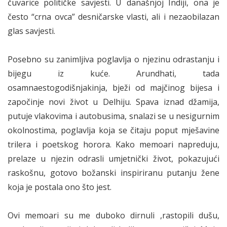
čuvarice političke savjesti. U današnjoj Indiji, ona je
često “crna ovca” desničarske vlasti, ali i nezaobilazan
glas savjesti.
Posebno su zanimljiva poglavlja o njezinu odrastanju i
bijegu iz kuće. Arundhati, tada
osamnaestogodišnjakinja, bježi od majčinog bijesa i
započinje novi život u Delhiju. Spava iznad džamija,
putuje vlakovima i autobusima, snalazi se u nesigurnim
okolnostima, poglavlja koja se čitaju poput mješavine
trilera i poetskog horora. Kako memoari napreduju,
prelaze u njezin odrasli umjetnički život, pokazujući
raskošnu, gotovo božanski inspiriranu putanju žene
koja je postala ono što jest.
Ovi memoari su me duboko dirnuli ,rastopili dušu,