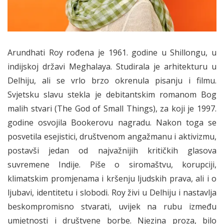
Arundhati Roy rođena je 1961. godine u Shillongu, u
indijskoj državi Meghalaya. Studirala je arhitekturu u
Delhiju, ali se vrlo brzo okrenula pisanju i filmu.
Svjetsku slavu stekla je debitantskim romanom Bog
malih stvari (The God of Small Things), za koji je 1997.
godine osvojila Bookerovu nagradu. Nakon toga se
posvetila esejistici, društvenom angažmanu i aktivizmu,
postavši jedan od najvažnijih kritičkih glasova
suvremene Indije. Piše o siromaštvu, korupciji,
klimatskim promjenama i kršenju ljudskih prava, ali i o
ljubavi, identitetu i slobodi. Roy živi u Delhiju i nastavlja
beskompromisno stvarati, uvijek na rubu između
umjetnosti i društvene borbe. Njezina proza, bilo