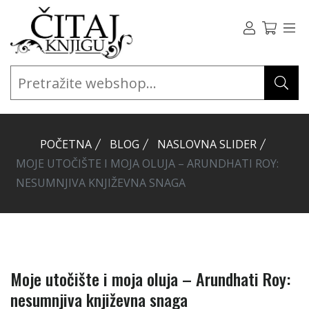
POČETNA
BLOG
NASLOVNA SLIDER
MOJE UTOČIŠTE I MOJA OLUJA – ARUNDHATI ROY:
NESUMNJIVA KNJIŽEVNA SNAGA
Moje utočište i moja oluja – Arundhati Roy:
nesumnjiva književna snaga