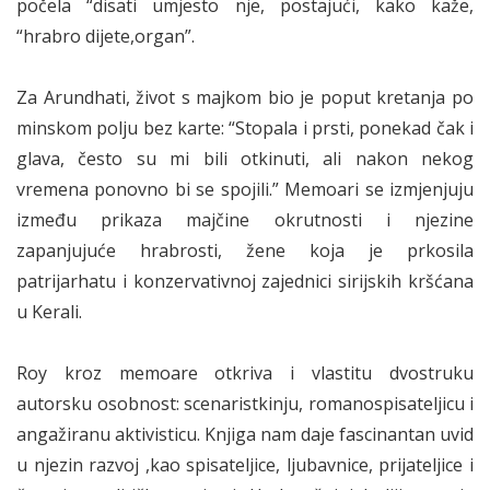
počela “disati umjesto nje, postajući, kako kaže,
“hrabro dijete,organ”.
Za Arundhati, život s majkom bio je poput kretanja po
minskom polju bez karte: “Stopala i prsti, ponekad čak i
glava, često su mi bili otkinuti, ali nakon nekog
vremena ponovno bi se spojili.” Memoari se izmjenjuju
između prikaza majčine okrutnosti i njezine
zapanjujuće hrabrosti, žene koja je prkosila
patrijarhatu i konzervativnoj zajednici sirijskih kršćana
u Kerali.
Roy kroz memoare otkriva i vlastitu dvostruku
autorsku osobnost: scenaristkinju, romanospisateljicu i
angažiranu aktivisticu. Knjiga nam daje fascinantan uvid
u njezin razvoj ,kao spisateljice, ljubavnice, prijateljice i