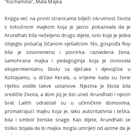
"Kochamma", Mala Majka.
Knjiga već na prvim stranicama bilježi okrutnost života
s toksičnom majkom koja je jasno pokazivala da je
Arundhati bila neželjeno drugo dijete, ono koje je jedva
izbjeglo pobačaj žičanom vješalicom. No, gospođa Roy
bila je istovremeno i pionirka: razvedena žena,
samohrana majka i pedagoginja koja je osnovala
eksperimentalnu školu za dječake i djevojčice u
Kottayamu, u državi Kerala, u vrijeme kada su žene
rijetko vodile takve ustanove. Njezina je škola bila
središte života, a dom joj je bio ured. Arundhati i njezin
brat Lalith odrastali su u učeničkim domovima,
promatrajući majku koja je, iako autoritativna i teška,
bila i simbol ženske snage. Kao dijete, Arundhati se
toliko bojala da bi majka mogla umrijeti od astme da je