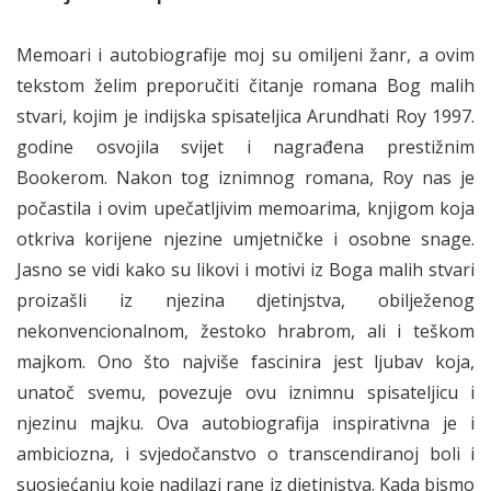
Memoari i autobiografije moj su omiljeni žanr, a ovim
tekstom želim preporučiti čitanje romana Bog malih
stvari, kojim je indijska spisateljica Arundhati Roy 1997.
godine osvojila svijet i nagrađena prestižnim
Bookerom. Nakon tog iznimnog romana, Roy nas je
počastila i ovim upečatljivim memoarima, knjigom koja
otkriva korijene njezine umjetničke i osobne snage.
Jasno se vidi kako su likovi i motivi iz Boga malih stvari
proizašli iz njezina djetinjstva, obilježenog
nekonvencionalnom, žestoko hrabrom, ali i teškom
majkom. Ono što najviše fascinira jest ljubav koja,
unatoč svemu, povezuje ovu iznimnu spisateljicu i
njezinu majku. Ova autobiografija inspirativna je i
ambiciozna, i svjedočanstvo o transcendiranoj boli i
suosjećanju koje nadilazi rane iz djetinjstva. Kada bismo