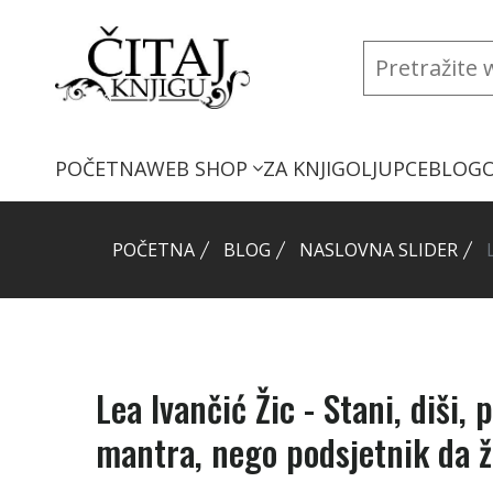
POČETNA
WEB SHOP
ZA KNJIGOLJUPCE
BLOG
POČETNA
BLOG
NASLOVNA SLIDER
Lea Ivančić Žic - Stani, diši, p
mantra, nego podsjetnik da ži