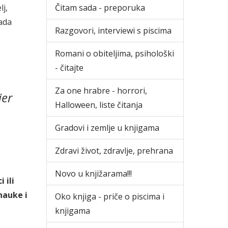
Čitam sada - preporuka
lj,
tada
Razgovori, interviewi s piscima
Romani o obiteljima, psihološki
- čitajte
Za one hrabre - horrori,
jer
Halloween, liste čitanja
Gradovi i zemlje u knjigama
Zdravi život, zdravlje, prehrana
Novo u knjižarama!!!
 ili
nauke i
Oko knjiga - priče o piscima i
knjigama