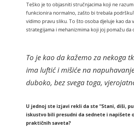
Teško je to objasniti stručnjacima koji ne razum
funkcionira normalno, zašto bi trebala podršku?”
vidimo pravu sliku. To što osoba djeluje kao da 
strategijama i mehanizmima koji joj pomažu da o
To je kao da kažemo za nekoga tko
ima luftić i mišiće na napuhavanje
duboko, bez svega toga, vjerojatno
U jednoj ste izjavi rekli da ste “Stani, diši, pu
iskustvo bili presudni da sednete i napišete o
praktičnih saveta?