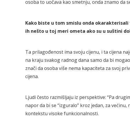
osoba to uočava kao smetnju, onda znamo da se
Kako biste u tom smislu onda okarakterisal
ih nešto u toj meri ometa ako su u suštini d
Ta prilagođenost ima svoju cijenu, i ta cijena n
na kraju svakog radnog dana samo da bi mogao izd
znači da osoba više nema kapaciteta za svoj privat
cijena.
Ljudi često razmišljaju iz perspektive: “Pa drugim
napor da bi se “izguralo” kroz jedan, za većinu
kontekstu visoke funkcionalnosti.