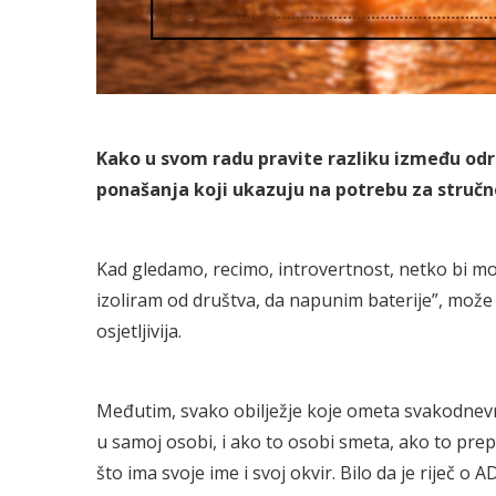
Kako u svom radu pravite razliku između odre
ponašanja koji ukazuju na potrebu za stručn
Kad gledamo, recimo, introvertnost, netko bi mo
izoliram od društva, da napunim baterije”, može se
osjetljivija.
Međutim, svako obilježje koje ometa svakodnevn
u samoj osobi, i ako to osobi smeta, ako to pr
što ima svoje ime i svoj okvir. Bilo da je riječ 