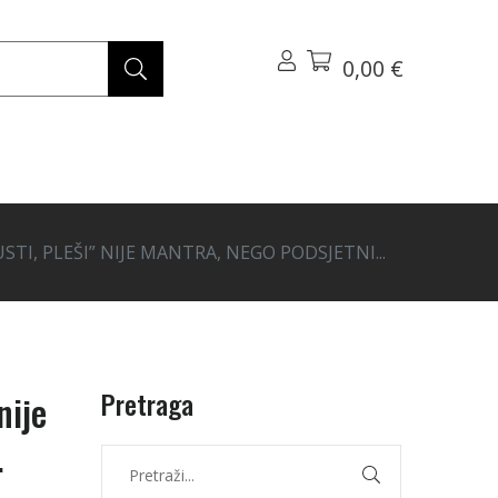
0,00 €
 PUSTI, PLEŠI” NIJE MANTRA, NEGO PODSJETNI...
Pretraga
nije
.