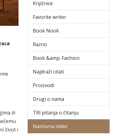
Knjižnice
Favorite writer
Book Nook
zaca
Razno
Book &amp; Fashion
Najdraži citati
jeme
Proizvodi
Drugi o nama
TRI pitanja o čitanju
ima ili
 nečemu
Naslovna slider
i život i