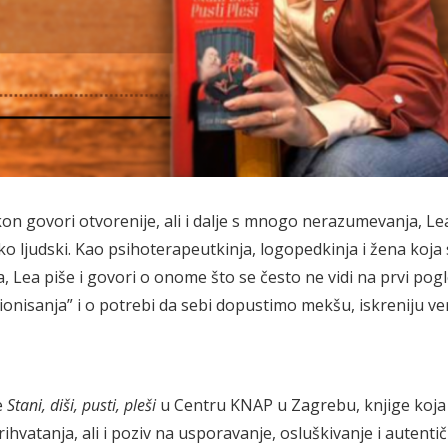
 govori otvorenije, ali i dalje s mnogo nerazumevanja, Lea
ko ljudski. Kao psihoterapeutkinja, logopedkinja i žena koja
Lea piše i govori o onome što se često ne vidi na prvi pogl
onisanja” i o potrebi da sebi dopustimo mekšu, iskreniju ve
e
Stani, diši, pusti, pleši
u Centru KNAP u Zagrebu, knjige koja 
hvatanja, ali i poziv na usporavanje, osluškivanje i autentič