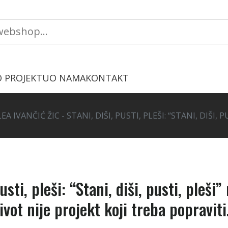
O PROJEKTU
O NAMA
KONTAKT
LEA IVANČIĆ ŽIC - STANI, DIŠI, PUSTI, PLEŠI: “STANI, DIŠI,
usti, pleši: “Stani, diši, pusti, pleši” 
vot nije projekt koji treba popraviti