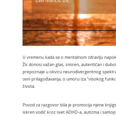
U vremenu kada se o mentalnom zdravlju napokon
Žic donosi važan glas, smiren, autentičan i dubo
prepoznaje u okviru neurodivergentnog spektra, 
ceni prilagođavanja, o umoru iza “visokog funkci
života.
Povod za razgovor bila je promocija njene knjig
iskren vodič kroz svet ADHD-a, autizma i samopri