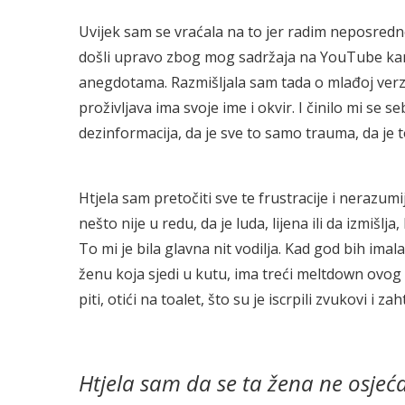
Uvijek sam se vraćala na to jer radim neposredno
došli upravo zbog mog sadržaja na YouTube kana
anegdotama. Razmišljala sam tada o mlađoj verziji
proživljava ima svoje ime i okvir. I činilo mi se
dezinformacija, da je sve to samo trauma, da je t
Htjela sam pretočiti sve te frustracije i nerazum
nešto nije u redu, da je luda, lijena ili da izmišlja
To mi je bila glavna nit vodilja. Kad god bih imala
ženu koja sjedi u kutu, ima treći meltdown ovog tj
piti, otići na toalet, što su je iscrpili zvukovi i za
Htjela sam da se ta žena ne osjeć