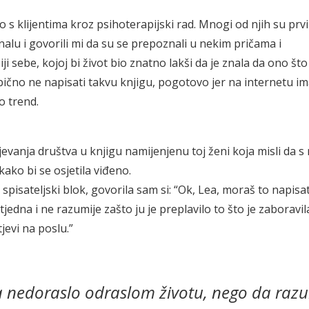
 s klijentima kroz psihoterapijski rad. Mnogi od njih su prvi
lu i govorili mi da su se prepoznali u nekim pričama i
 sebe, kojoj bi život bio znatno lakši da je znala da ono što
 sebično ne napisati takvu knjigu, pogotovo jer na internetu 
o trend.
ijevanja društva u knjigu namijenjenu toj ženi koja misli da s
, kako bi se osjetila viđeno.
 spisateljski blok, govorila sam si: “Ok, Lea, moraš to napisat
edna i ne razumije zašto ju je preplavilo to što je zaboravila
htjevi na poslu.”
a nedoraslo odraslom životu, nego da raz