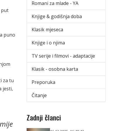
Romani za mlade - YA
 put
Knjige & godišnja doba
Klasik mjeseca
ima puno
Knjige i o njima
TV serije i filmovi - adaptacije
 njom
Klasik - osobna karta
i za tu
Preporuka
 jesti,
Čitanje
Zadnji članci
umije