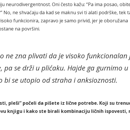
iju neurodivergentnost. Oni često kažu: “Pa ima posao, obite
 No, ne shvaćaju da kad se maknu svi ti alati podrške, tek 
visoko funkcionira, zapravo je samo privid, jer je oboružana
stane na površini.
 ne zna plivati da je visoko funkcionalan 
, pa se drži u plićaku. Hajde ga gurnimo u
 bi se utopio od straha i anksioznosti.
sti, pleši” počeli da pišete iz lične potrebe. Koji su trenuci
vu knjigu i kako ste birali kombinaciju ličnih ispovesti, 