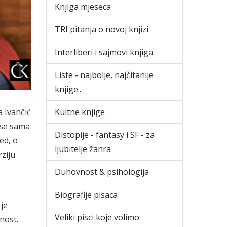
Knjiga mjeseca
TRI pitanja o novoj knjizi
Interliberi i sajmovi knjiga
Liste - najbolje, najčitanije
knjige..
 Ivančić
Kultne knjige
 se sama
Distopije - fantasy i SF - za
ed, o
ljubitelje žanra
rziju
Duhovnost & psihologija
Biografije pisaca
je
Veliki pisci koje volimo
nost.