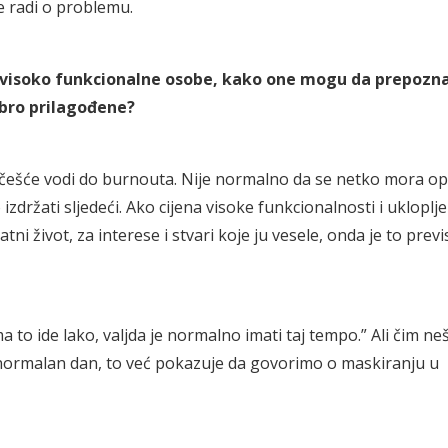
 radi o problemu.
i visoko funkcionalne osobe, kako one mogu da prepozn
obro prilagođene?
ajčešće vodi do burnouta. Nije normalno da se netko mora op
ržati sljedeći. Ako cijena visoke funkcionalnosti i ukloplje
ni život, za interese i stvari koje ju vesele, onda je to prev
a to ide lako, valjda je normalno imati taj tempo.” Ali čim neš
, normalan dan, to već pokazuje da govorimo o maskiranju u