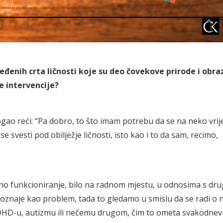
đenih crta ličnosti koje su deo čovekove prirode i obra
e intervencije?
gao reći: “Pa dobro, to što imam potrebu da se na neko vri
 svesti pod obilježje ličnosti, isto kao i to da sam, recimo,
o funkcioniranje, bilo na radnom mjestu, u odnosima s drug
epoznaje kao problem, tada to gledamo u smislu da se radi o
o ADHD-u, autizmu ili nečemu drugom, čim to ometa svakodnevn