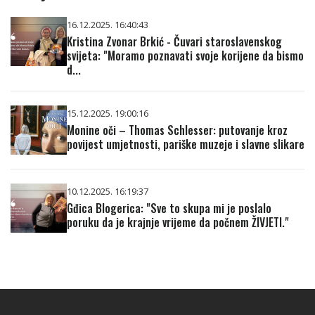
16.12.2025. 16:40:43
Kristina Zvonar Brkić - Čuvari staroslavenskog
svijeta: "Moramo poznavati svoje korijene da bismo
d...
15.12.2025. 19:00:16
Monine oči – Thomas Schlesser: putovanje kroz
povijest umjetnosti, pariške muzeje i slavne slikare
10.12.2025. 16:19:37
Gđica Blogerica: "Sve to skupa mi je poslalo
poruku da je krajnje vrijeme da počnem ŽIVJETI."