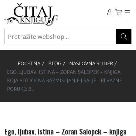
POČETNA
BLOG
NASLOVNA SLIDER
EGO, LJUBAV, ISTINA – ZORAN SALOPEK – KNJIGA
KOJA POTIČE NA RAZMIŠLJANJE I ŠALJE TRI VAŽNE
PORUKE: B...
Ego, ljubav, istina – Zoran Salopek – knjiga