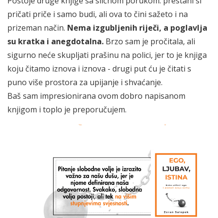
Postoje druge knjige sa sličnom porukom: prestani si
pričati priče i samo budi, ali ova to čini sažeto i na
prizeman način.
Nema izgubljenih riječi, a poglavlja
su kratka i anegdotalna.
Brzo sam je pročitala, ali
sigurno neće skupljati prašinu na polici, jer to je knjiga
koju čitamo iznova i iznova - drugi put ću je čitati s
puno više prostora za upijanje i shvaćanje.
Baš sam impresionirana ovom dobro napisanom
knjigom i toplo je preporučujem.