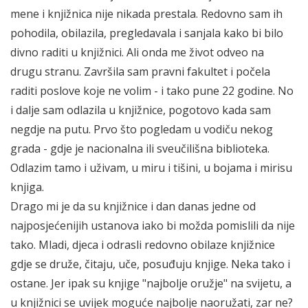
mene i knjižnica nije nikada prestala. Redovno sam ih
pohodila, obilazila, pregledavala i sanjala kako bi bilo
divno raditi u knjižnici. Ali onda me život odveo na
drugu stranu. Završila sam pravni fakultet i počela
raditi poslove koje ne volim - i tako pune 22 godine. No
i dalje sam odlazila u knjižnice, pogotovo kada sam
negdje na putu. Prvo što pogledam u vodiču nekog
grada - gdje je nacionalna ili sveučilišna biblioteka.
Odlazim tamo i uživam, u miru i tišini, u bojama i mirisu
knjiga.
Drago mi je da su knjižnice i dan danas jedne od
najposjećenijih ustanova iako bi možda pomislili da nije
tako. Mladi, djeca i odrasli redovno obilaze knjižnice
gdje se druže, čitaju, uče, posuđuju knjige. Neka tako i
ostane. Jer ipak su knjige "najbolje oružje" na svijetu, a
u knjižnici se uvijek moguće najbolje naoružati, zar ne?