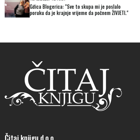
Gđica Blogerica: "Sve to skupa mi je poslalo
poruku da je krajnje vrijeme da počnem ŽIVJETI."
Čitaj knjigu d.o.o.