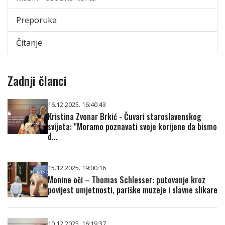
Preporuka
Čitanje
Zadnji članci
16.12.2025. 16:40:43
Kristina Zvonar Brkić - Čuvari staroslavenskog
svijeta: "Moramo poznavati svoje korijene da bismo
d...
15.12.2025. 19:00:16
Monine oči – Thomas Schlesser: putovanje kroz
povijest umjetnosti, pariške muzeje i slavne slikare
10.12.2025. 16:19:37