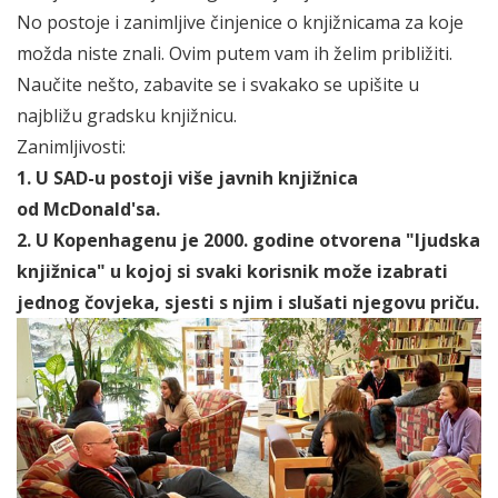
No postoje i zanimljive činjenice o knjižnicama za koje
možda niste znali. Ovim putem vam ih želim približiti.
Naučite nešto, zabavite se i svakako se upišite u
najbližu gradsku knjižnicu.
Zanimljivosti:
1. U SAD-u postoji više javnih knjižnica
od McDonald'sa.
2. U Kopenhagenu je 2000. godine otvorena "ljudska
knjižnica" u kojoj si svaki korisnik može izabrati
jednog čovjeka, sjesti s njim i slušati njegovu priču.