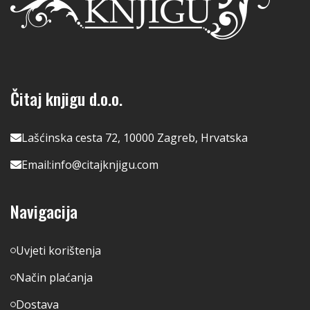
Čitaj knjigu d.o.o.
Lašćinska cesta 72, 10000 Zagreb, Hrvatska
Email:
info@citajknjigu.com
Navigacija
Uvjeti korištenja
Način plaćanja
Dostava