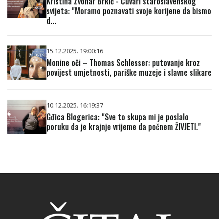
Kristina Zvonar Brkić - Čuvari staroslavenskog
svijeta: "Moramo poznavati svoje korijene da bismo
d...
15.12.2025. 19:00:16
Monine oči – Thomas Schlesser: putovanje kroz
povijest umjetnosti, pariške muzeje i slavne slikare
10.12.2025. 16:19:37
Gđica Blogerica: "Sve to skupa mi je poslalo
poruku da je krajnje vrijeme da počnem ŽIVJETI."