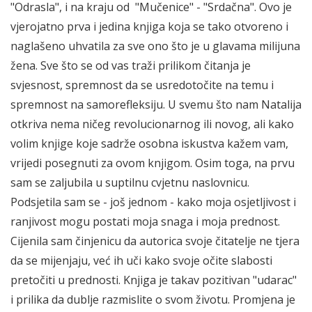
"Odrasla", i na kraju od "Mučenice" - "Srdačna". Ovo je
vjerojatno prva i jedina knjiga koja se tako otvoreno i
naglašeno uhvatila za sve ono što je u glavama milijuna
žena. Sve što se od vas traži prilikom čitanja je
svjesnost, spremnost da se usredotočite na temu i
spremnost na samorefleksiju. U svemu što nam Natalija
otkriva nema ničeg revolucionarnog ili novog, ali kako
volim knjige koje sadrže osobna iskustva kažem vam,
vrijedi posegnuti za ovom knjigom. Osim toga, na prvu
sam se zaljubila u suptilnu cvjetnu naslovnicu.
Podsjetila sam se - još jednom - kako moja osjetljivost i
ranjivost mogu postati moja snaga i moja prednost.
Cijenila sam činjenicu da autorica svoje čitatelje ne tjera
da se mijenjaju, već ih uči kako svoje očite slabosti
pretočiti u prednosti. Knjiga je takav pozitivan "udarac"
i prilika da dublje razmislite o svom životu. Promjena je