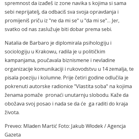
spremnost da izađeš iz zone navika s kojima si sama
sebi neprijatelj, da odbaciš sva svoja opravdanja i
promijeniš priču iz "ne da mi se" u "da mi se"… Jer,
svatko od nas zaslužuje biti dobar prema sebi.
Natalia de Barbaro je diplomirala psihologiju i
sociologiju u Krakowu, radila je u političkim
kampanjama, poučavala biznismene i nevladine
organizacije komunikaciji i rukovodstvu u 14 zemalja, te
pisala poeziju i kolumne. Prije četiri godine odlučila je
pokrenuti autorske radionice "Vlastita soba" na kojima
ženama pomaže pronaći unutarnju slobodu. Kaže da
obožava svoj posao i nada se da će ga raditi do kraja
života.
Preveo: Mladen Martić Foto: Jakub Włodek / Agencja
Gazeta