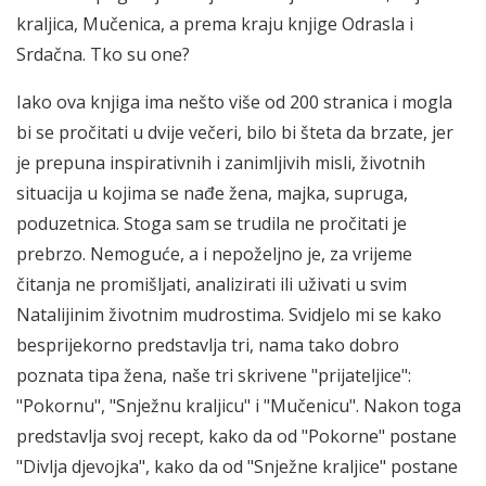
kraljica, Mučenica, a prema kraju knjige Odrasla i
Srdačna. Tko su one?
Iako ova knjiga ima nešto više od 200 stranica i mogla
bi se pročitati u dvije večeri, bilo bi šteta da brzate, jer
je prepuna inspirativnih i zanimljivih misli, životnih
situacija u kojima se nađe žena, majka, supruga,
poduzetnica. Stoga sam se trudila ne pročitati je
prebrzo. Nemoguće, a i nepoželjno je, za vrijeme
čitanja ne promišljati, analizirati ili uživati u svim
Natalijinim životnim mudrostima. Svidjelo mi se kako
besprijekorno predstavlja tri, nama tako dobro
poznata tipa žena, naše tri skrivene "prijateljice":
"Pokornu", "Snježnu kraljicu" i "Mučenicu". Nakon toga
predstavlja svoj recept, kako da od "Pokorne" postane
"Divlja djevojka", kako da od "Snježne kraljice" postane