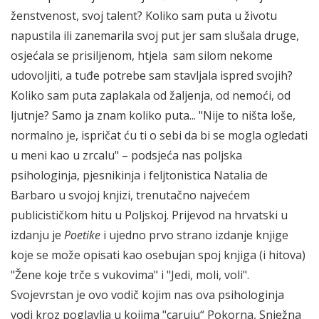
ženstvenost, svoj talent? Koliko sam puta u životu
napustila ili zanemarila svoj put jer sam slušala druge,
osjećala se prisiljenom, htjela sam silom nekome
udovoljiti, a tuđe potrebe sam stavljala ispred svojih?
Koliko sam puta zaplakala od žaljenja, od nemoći, od
ljutnje? Samo ja znam koliko puta... "Nije to ništa loše,
normalno je, ispričat ću ti o sebi da bi se mogla ogledati
u meni kao u zrcalu" – podsjeća nas poljska
psihologinja, pjesnikinja i feljtonistica Natalia de
Barbaro u svojoj knjizi, trenutačno najvećem
publicističkom hitu u Poljskoj. Prijevod na hrvatski u
izdanju je
Poetike
i ujedno prvo strano izdanje knjige
koje se može opisati kao osebujan spoj knjiga (i hitova)
"Žene koje trče s vukovima" i "Jedi, moli, voli".
Svojevrstan je ovo vodič kojim nas ova psihologinja
vodi kroz poglavlja u kojima "caruju“ Pokorna, Snježna