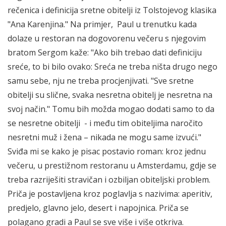
rečenica i definicija sretne obitelji iz Tolstojevog klasika
"Ana Karenjina." Na primjer, Paul u trenutku kada
dolaze u restoran na dogovorenu večeru s njegovim
bratom Sergom kaže: "Ako bih trebao dati definiciju
sreće, to bi bilo ovako: Sreća ne treba ništa drugo nego
samu sebe, nju ne treba procjenjivati. "Sve sretne
obitelji su slične, svaka nesretna obitelj je nesretna na
svoj način." Tomu bih možda mogao dodati samo to da
se nesretne obitelji - i među tim obiteljima naročito
nesretni muž i žena – nikada ne mogu same izvući."
Sviđa mi se kako je pisac postavio roman: kroz jednu
večeru, u prestižnom restoranu u Amsterdamu, gdje se
treba razriješiti stravičan i ozbiljan obiteljski problem.
Priča je postavljena kroz poglavlja s nazivima: aperitiv,
predjelo, glavno jelo, desert i napojnica. Priča se
polagano gradi a Paul se sve više i više otkriva.