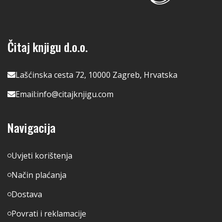
Čitaj knjigu d.o.o.
Lašćinska cesta 72, 10000 Zagreb, Hrvatska
Email:
info@citajknjigu.com
Navigacija
Uvjeti korištenja
Način plaćanja
Dostava
Povrati i reklamacije