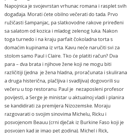
Napojnica je svojevrstan vrhunac romana i rasplet svih
događaja. Morati ćete obilno večerati do tada. Prvo
ružičasti šampanjac, pa slatkovodne rakove priređeni
sa salatom od kozica i mladog zelenog luka. Nakon
toga turnedo i na kraju parfait čokoladna torta s
domaćim kupinama iz vrta. Kavu neće naručiti svi za
stolom samo Paul i Claire. Tko će platiti račun? Dva
para – dva brata i njihove žene koji ne mogu biti
različitiji (jedna je žena hladna, proračunata i skulirana
a druga histerična, plačljiva i svadljiva) dogovorili su
večeru u top restoranu. Paul je nezaposleni profesor
povijesti, a Serge je ministar u aktualnoj vladi i planira
se kandidirati za premijera Nizozemske. Moraju
razgovarati o svojim sinovima Michelu, Ricku i
posvojenom Beauu (crni dječak iz Burkine Faso koji je
posvojen kad je imao pet godina). Michel i Rick,