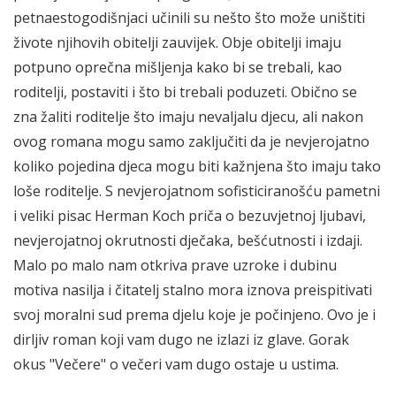
petnaestogodišnjaci učinili su nešto što može uništiti
živote njihovih obitelji zauvijek. Obje obitelji imaju
potpuno oprečna mišljenja kako bi se trebali, kao
roditelji, postaviti i što bi trebali poduzeti. Obično se
zna žaliti roditelje što imaju nevaljalu djecu, ali nakon
ovog romana mogu samo zaključiti da je nevjerojatno
koliko pojedina djeca mogu biti kažnjena što imaju tako
loše roditelje. S nevjerojatnom sofisticiranošću pametni
i veliki pisac Herman Koch priča o bezuvjetnoj ljubavi,
nevjerojatnoj okrutnosti dječaka, bešćutnosti i izdaji.
Malo po malo nam otkriva prave uzroke i dubinu
motiva nasilja i čitatelj stalno mora iznova preispitivati
svoj moralni sud prema djelu koje je počinjeno. Ovo je i
dirljiv roman koji vam dugo ne izlazi iz glave. Gorak
okus "Večere" o večeri vam dugo ostaje u ustima.