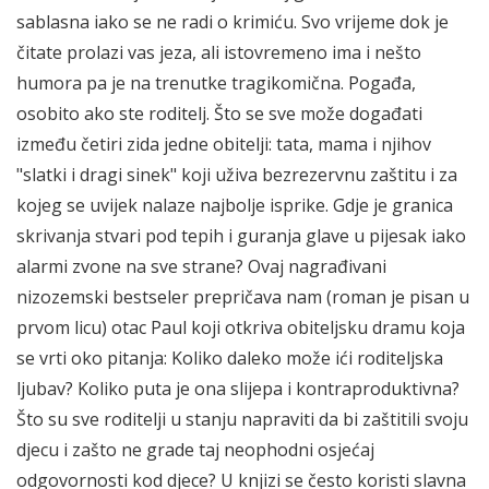
sablasna iako se ne radi o krimiću. Svo vrijeme dok je
čitate prolazi vas jeza, ali istovremeno ima i nešto
humora pa je na trenutke tragikomična. Pogađa,
osobito ako ste roditelj. Što se sve može događati
između četiri zida jedne obitelji: tata, mama i njihov
"slatki i dragi sinek" koji uživa bezrezervnu zaštitu i za
kojeg se uvijek nalaze najbolje isprike. Gdje je granica
skrivanja stvari pod tepih i guranja glave u pijesak iako
alarmi zvone na sve strane? Ovaj nagrađivani
nizozemski bestseler prepričava nam (roman je pisan u
prvom licu) otac Paul koji otkriva obiteljsku dramu koja
se vrti oko pitanja: Koliko daleko može ići roditeljska
ljubav? Koliko puta je ona slijepa i kontraproduktivna?
Što su sve roditelji u stanju napraviti da bi zaštitili svoju
djecu i zašto ne grade taj neophodni osjećaj
odgovornosti kod djece? U knjizi se često koristi slavna