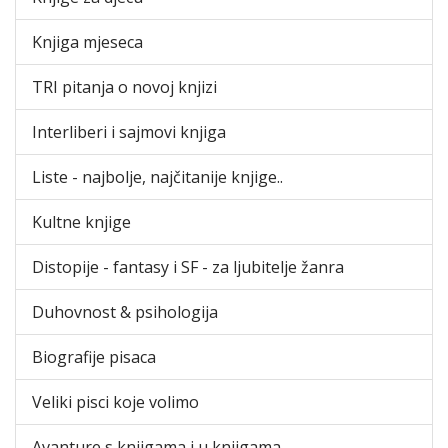
Knjiga mjeseca
TRI pitanja o novoj knjizi
Interliberi i sajmovi knjiga
Liste - najbolje, najčitanije knjige..
Kultne knjige
Distopije - fantasy i SF - za ljubitelje žanra
Duhovnost & psihologija
Biografije pisaca
Veliki pisci koje volimo
Avanture s knjigama i u knjigama