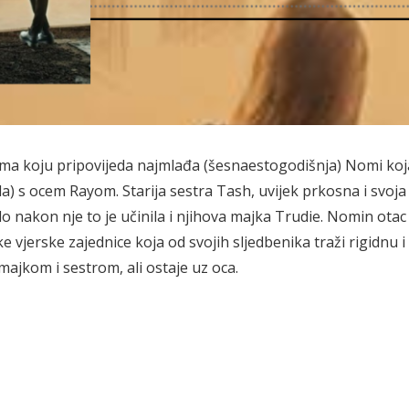
sima koju pripovijeda najmlađa (šesnaestogodišnja) Nomi koj
a) s ocem Rayom. Starija sestra Tash, uvijek prkosna i svoja 
 nakon nje to je učinila i njihova majka Trudie. Nomin otac
 vjerske zajednice koja od svojih sljedbenika traži rigidnu i
ajkom i sestrom, ali ostaje uz oca.