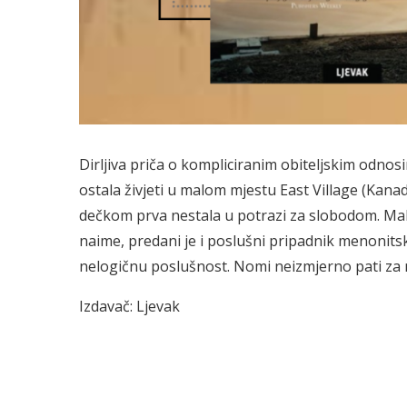
Dirljiva priča o kompliciranim obiteljskim odno
ostala živjeti u malom mjestu East Village (Kanad
dečkom prva nestala u potrazi za slobodom. Malo
naime, predani je i poslušni pripadnik menonitske
nelogičnu poslušnost. Nomi neizmjerno pati za m
Izdavač: Ljevak