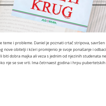
e teme i probleme. Daniel je poznati crtač stripova, savršen 
g nove obitelji i kćeri promijenio je svoje ponašanje i odbaci
eli biti dobra majka ali veza s jednim od njezinih studenata n
 i oko nje se sve vrti. Ima četrnaest godina i hrpu pubertetskih