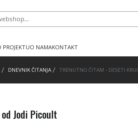
O PROJEKTU
O NAMA
KONTAKT
DNEVNIK ČITANJA
TRENUTNO ČITAM - DESETI KRUG
od Jodi Picoult