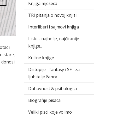
Knjiga mjeseca
TRI pitanja o novoj knjizi
Interliberi i sajmovi knjiga
Liste - najbolje, najčitanije
knjige..
otac i
o stare,
Kultne knjige
e donosi
Distopije - fantasy i SF - za
ljubitelje žanra
Duhovnost & psihologija
Biografije pisaca
Veliki pisci koje volimo