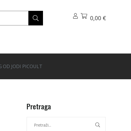
0,00 €
 OD JODI PICOULT
Pretraga