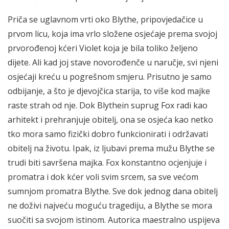
Priča se uglavnom vrti oko Blythe, pripovjedačice u
prvom licu, koja ima vrlo složene osjećaje prema svojoj
prvorođenoj kćeri Violet koja je bila toliko željeno
dijete. Ali kad joj stave novorođenče u naručje, svi njeni
osjećaji kreću u pogrešnom smjeru. Prisutno je samo
odbijanje, a što je djevojčica starija, to više kod majke
raste strah od nje. Dok Blythein suprug Fox radi kao
arhitekt i prehranjuje obitelj, ona se osjeća kao netko
tko mora samo fizički dobro funkcionirati i održavati
obitelj na životu. Ipak, iz ljubavi prema mužu Blythe se
trudi biti savršena majka. Fox konstantno ocjenjuje i
promatra i dok kćer voli svim srcem, sa sve većom
sumnjom promatra Blythe. Sve dok jednog dana obitelj
ne doživi najveću moguću tragediju, a Blythe se mora
suočiti sa svojom istinom. Autorica maestralno uspijeva