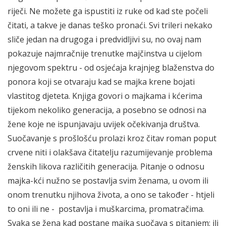
riječi. Ne možete ga ispustiti iz ruke od kad ste počeli
čitati, a takve je danas teško pronaći. Svi trileri nekako
sliče jedan na drugoga i predvidljivi su, no ovaj nam
pokazuje najmračnije trenutke majčinstva u cijelom
njegovom spektru - od osjećaja krajnjeg blaženstva do
ponora koji se otvaraju kad se majka krene bojati
vlastitog djeteta. Knjiga govori o majkama i kćerima
tijekom nekoliko generacija, a posebno se odnosi na
žene koje ne ispunjavaju uvijek očekivanja društva.
Suočavanje s prošlošću prolazi kroz čitav roman poput
crvene niti i olakšava čitatelju razumijevanje problema
ženskih likova različitih generacija. Pitanje o odnosu
majka-kći nužno se postavlja svim ženama, u ovom ili
onom trenutku njihova života, a ono se također - htjeli
to oni ili ne - postavlja i muškarcima, promatračima.
Svaka se žena kad postane majka suočava s pitanjem: ili