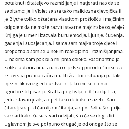
potaknuti čitateljevo razmišljanje i natjerati nas da se
zapitamo: je li Violet zaista tako maliciozna djevojčica ili
je Blythe toliko oštećena vlastitom prošlošću i majčinim
odgojem da ne može razviti stvarne majčinske osjećaje?
Knjiga je u meni izazvala buru emocija. Ljutnje, čuđenja,
gađenja i suosjećanja. I sama sam majka troje djece i
prepoznala sam se u nekim reakcijama i razmišljanjima.
U nekima sam pak bila miljama daleko. Fascinantno je
koliko autorica ima znanja o ljudskoj prirodi i čini se da
je izvrsna promatračica malih životnih situacija pa tako
njezini likovi izgledaju stvarni. Jako me se dojmio
ugodan stil pisanja. Kratka poglavlja, odlični dijalozi,
jednostavan jezik, a opet tako duboko i sažeto. Kao
čitatelj ste pod čarolijom čitanja, a opet želite što prije
saznati kako će se stvari odvijati, što će se dogoditi.
Uglavnom je sve potpuno drugačije od onoga što se