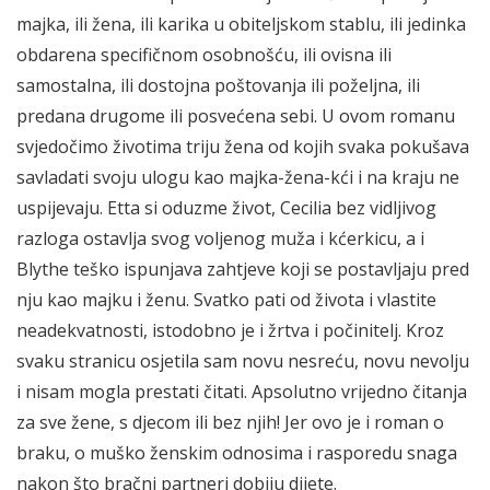
majka, ili žena, ili karika u obiteljskom stablu, ili jedinka
obdarena specifičnom osobnošću, ili ovisna ili
samostalna, ili dostojna poštovanja ili poželjna, ili
predana drugome ili posvećena sebi. U ovom romanu
svjedočimo životima triju žena od kojih svaka pokušava
savladati svoju ulogu kao majka-žena-kći i na kraju ne
uspijevaju. Etta si oduzme život, Cecilia bez vidljivog
razloga ostavlja svog voljenog muža i kćerkicu, a i
Blythe teško ispunjava zahtjeve koji se postavljaju pred
nju kao majku i ženu. Svatko pati od života i vlastite
neadekvatnosti, istodobno je i žrtva i počinitelj. Kroz
svaku stranicu osjetila sam novu nesreću, novu nevolju
i nisam mogla prestati čitati. Apsolutno vrijedno čitanja
za sve žene, s djecom ili bez njih! Jer ovo je i roman o
braku, o muško ženskim odnosima i rasporedu snaga
nakon što bračni partneri dobiju dijete.