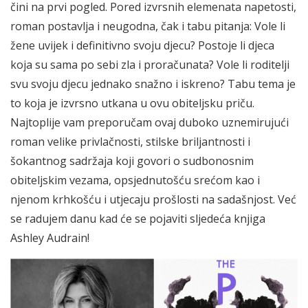
čini na prvi pogled. Pored izvrsnih elemenata napetosti,
roman postavlja i neugodna, čak i tabu pitanja: Vole li
žene uvijek i definitivno svoju djecu? Postoje li djeca
koja su sama po sebi zla i proračunata? Vole li roditelji
svu svoju djecu jednako snažno i iskreno? Tabu tema je
to koja je izvrsno utkana u ovu obiteljsku priču.
Najtoplije vam preporučam ovaj duboko uznemirujući
roman velike privlačnosti, stilske briljantnosti i
šokantnog sadržaja koji govori o sudbonosnim
obiteljskim vezama, opsjednutošću srećom kao i
njenom krhkošću i utjecaju prošlosti na sadašnjost. Već
se radujem danu kad će se pojaviti sljedeća knjiga
Ashley Audrain!