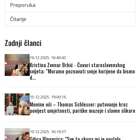
Preporuka
Čitanje
Zadnji članci
16.12.2025. 16:40:43
Kristina Zvonar Brkić - Čuvari staroslavenskog
svijeta: "Moramo poznavati svoje korijene da bismo
d...
15.12.2025. 19:00:16
Monine oči – Thomas Schlesser: putovanje kroz
povijest umjetnosti, pariške muzeje i slavne slikare
10.12.2025. 16:19:37
Gđica Blogerica: "Sve to skupa mi je poslalo