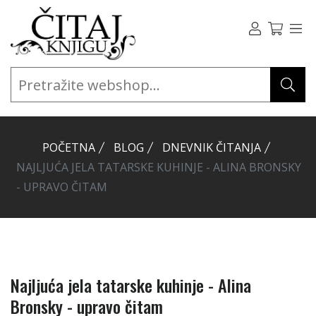
POČETNA
BLOG
DNEVNIK ČITANJA
NAJLJUĆA JELA TATARSKE KUHINJE - ALINA BRONSKY
- UPRAVO ČITAM
Najljuća jela tatarske kuhinje - Alina
Bronsky - upravo čitam