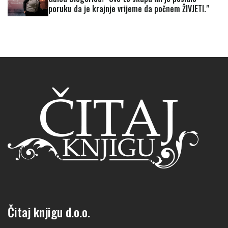
poruku da je krajnje vrijeme da počnem ŽIVJETI."
Čitaj knjigu d.o.o.