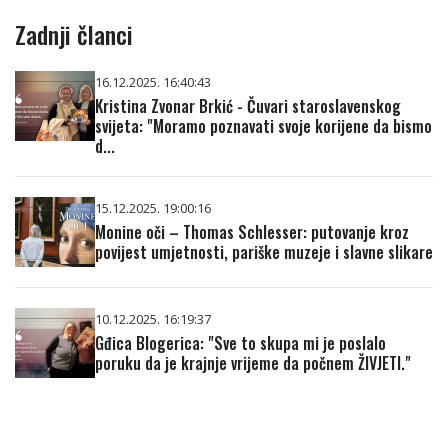
Zadnji članci
16.12.2025. 16:40:43
Kristina Zvonar Brkić - Čuvari staroslavenskog
svijeta: "Moramo poznavati svoje korijene da bismo
d...
15.12.2025. 19:00:16
Monine oči – Thomas Schlesser: putovanje kroz
povijest umjetnosti, pariške muzeje i slavne slikare
10.12.2025. 16:19:37
Gđica Blogerica: "Sve to skupa mi je poslalo
poruku da je krajnje vrijeme da počnem ŽIVJETI."