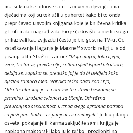
ima seksualne odnose samo s nevinim djevojčicama i
dječacima koji su tek ušli u pubertet kako bi to onda
prepričavao u svojim knjigama koje je književna kritika
glorificirala i nagrađivala. Bio je čudovište a mediji su ga
prikazivali kao zvijezdu i često je bio gost na TV-u . Od
zataškavanja i laganja je Matzneff stvorio religiju, a od
pisanja alibi. Strašno zar ne?
"Moja majka, tako lijepa,
vene, izolira se, previše pije, satima sjedi ispred televizora,
deblja se, zapušta se, preteško joj je da bi uvidjela kako
njezina samoća meni jednako teško pada kao i njoj.
Odsutni otac koji je u mom životu ostavio beskonačnu
prazninu. Izražena sklonost za čitanje. Određena
preuranjena seksualnost. I, iznad svega ogromna potreba
za pažnjom.
Sada su ispunjeni svi preduvjeti."
Je li u pitanju
osveta, pokajanje ili karma zaključite sami. Knjiga je
napisana majstorski iako ju je teško procijeniti na