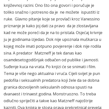
književnoj razini. Ono što ona govori i poručuje je
toliko snažno i potresno da je ne možete ispustiti iz
ruke. Glavno pitanje koje se provlači kroz Vanessino
priznanje je kako joj dati za pravo da je zlostavljana
kad ne može poreći da je na to pristala. Osjećaj krivnje
ju je godinama izjedao. Dok nije upoznala muškarca u
kojeg može imati potpuno povjerenje i dok nije rodila
sina. A predator Matzneff je tek danas kao
osamdesetogodišnjak odbačen od publike i javnosti.
Suđenje kuca na vrata. Po knjizi će se snimati i film.
Tema je više nego aktualna i vruća. Cijeli svijet je pun
pedofila i seksualnih predatora koji žele da se dobna
granica dozvoljenih seksulanih odnosa spusti na
dvanaest i trinaest godina. Monstruozno. To treba
odlučno spriječiti a takve kao Matzneff najoštrije
kazniti. Ova knjiga je stoga prava prekretnica! prevela: