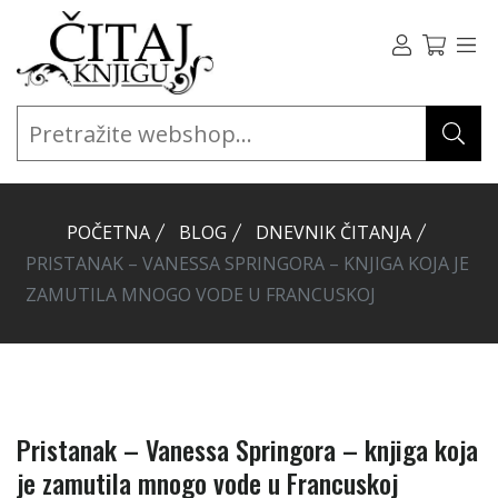
POČETNA
BLOG
DNEVNIK ČITANJA
PRISTANAK – VANESSA SPRINGORA – KNJIGA KOJA JE
ZAMUTILA MNOGO VODE U FRANCUSKOJ
Pristanak – Vanessa Springora – knjiga koja
je zamutila mnogo vode u Francuskoj