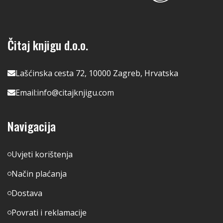
Čitaj knjigu d.o.o.
Lašćinska cesta 72, 10000 Zagreb, Hrvatska
Email:
info@citajknjigu.com
Navigacija
Uvjeti korištenja
Način plaćanja
Dostava
Povrati i reklamacije