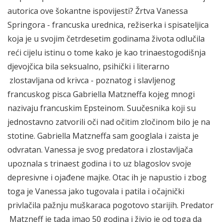
autorica ove šokantne ispovijesti? Žrtva Vanessa
Springora - francuska urednica, režiserka i spisateljica
koja je u svojim četrdesetim godinama života odlučila
reći cijelu istinu o tome kako je kao trinaestogodišnja
djevojčica bila seksualno, psihički i literarno
zlostavljana od krivca - poznatog i slavljenog
francuskog pisca Gabriella Matzneffa kojeg mnogi
nazivaju francuskim Epsteinom. Suučesnika koji su
jednostavno zatvorili oči nad očitim zločinom bilo je na
stotine. Gabriella Matzneffa sam googlala i zaista je
odvratan. Vanessa je svog predatora i zlostavljača
upoznala s trinaest godina i to uz blagoslov svoje
depresivne i ojađene majke. Otac ih je napustio i zbog
toga je Vanessa jako tugovala i patila i očajnički
privlačila pažnju muškaraca pogotovo starijih. Predator
Matzneff je tada imao 50 godina i živio je od toga da