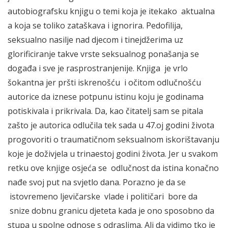
autobiografsku knjigu o temi koja je itekako aktualna
a koja se toliko zataškava i ignorira. Pedofilija,
seksualno nasilje nad djecom i tinejdžerima uz
glorificiranje takve vrste seksualnog ponašanja se
događa i sve je rasprostranjenije. Knjiga je vrlo
šokantna jer pršti iskrenošću i očitom odlučnošću
autorice da iznese potpunu istinu koju je godinama
potiskivala i prikrivala. Da, kao čitatelj sam se pitala
zašto je autorica odlučila tek sada u 47.oj godini života
progovoriti o traumatičnom seksualnom iskorištavanju
koje je doživjela u trinaestoj godini života. Jer u svakom
retku ove knjige osjeća se odlučnost da istina konačno
nađe svoj put na svjetlo dana. Porazno je da se
istovremeno ljevičarske vlade i političari bore da
snize dobnu granicu djeteta kada je ono sposobno da
stupa u spolne odnose s odraslima. Ali da vidimo tko je