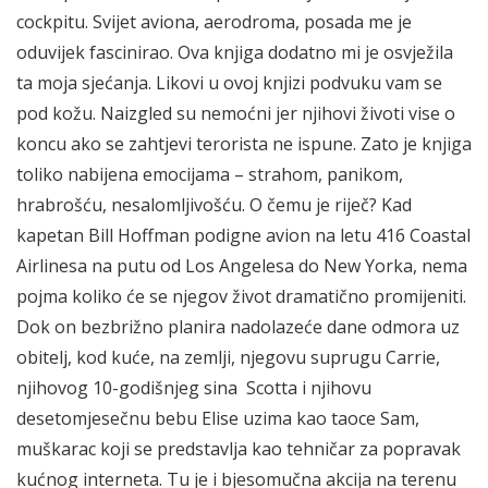
cockpitu. Svijet aviona, aerodroma, posada me je
oduvijek fascinirao. Ova knjiga dodatno mi je osvježila
ta moja sjećanja. Likovi u ovoj knjizi podvuku vam se
pod kožu. Naizgled su nemoćni jer njihovi životi vise o
koncu ako se zahtjevi terorista ne ispune. Zato je knjiga
toliko nabijena emocijama – strahom, panikom,
hrabrošću, nesalomljivošću. O čemu je riječ? Kad
kapetan Bill Hoffman podigne avion na letu 416 Coastal
Airlinesa na putu od Los Angelesa do New Yorka, nema
pojma koliko će se njegov život dramatično promijeniti.
Dok on bezbrižno planira nadolazeće dane odmora uz
obitelj, kod kuće, na zemlji, njegovu suprugu Carrie,
njihovog 10-godišnjeg sina Scotta i njihovu
desetomjesečnu bebu Elise uzima kao taoce Sam,
muškarac koji se predstavlja kao tehničar za popravak
kućnog interneta. Tu je i bjesomučna akcija na terenu