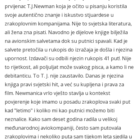
prvijenac T.J.Newman koja je očito u pisanju koristila
svoje autentično znanje i iskustvo stjuardese u
zrakoplovnim kompanijama. Nije to svjetska literatura,
ali žena zna pisati. Navodno je dijelove knjige bilježila
na avionskim salvetama dok su putnici spavali. Kad je
salvete pretočila u rukopis do izražaja je došla i njezina
upornost. Izdavači su odbili njezin rukopis 41 put!. Nije
to rijetkost, ali poljuljat može svakog pisca, a kamo li ne
debitanticu. To T. J. nije zaustavilo. Danas je njezina
knjiga pravi svjetski hit, a već su kupljena i prava za
film. Newmanica vrlo vješto stavlja u kontekst
povjerenje koje imamo u posadu zrakoplova svaki put
kad "letimo" i koliko mi kao putnici možemo biti
neznalice. Kako sam deset godina radila u velikoj
međunarodnoj aviokompaniji, često sam putovala
zrakoplovima i nekoliko puta sam tijekom leta sjedila u