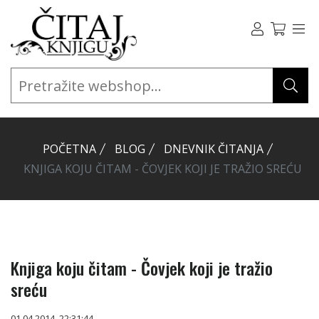
POČETNA
BLOG
DNEVNIK ČITANJA
KNJIGA KOJU ČITAM - ČOVJEK KOJI JE TRAŽIO SREĆU
Knjiga koju čitam - Čovjek koji je tražio
sreću
01.04.2014. 22:31:44