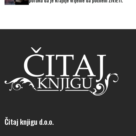
poruku da je krajnje vrijeme da počnem ŽIVJETI."
Čitaj knjigu d.o.o.