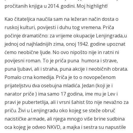
pročitanih knjiga u 2014. godini. Moj highlight!
Kao čitateljica naučila sam na ležeran način dosta o
ruskoj kulturi, povijesti i duhu tog vremena. Priča
počinje dramatično: za vrijeme okupacije Lenjingrada,u
jednoj od najhladnijih zima, onoj 1942. godine upoznat
ćemo neobične ljude. No ovo nipošto nije in ratni ni
povijesni roman. To je priča puna humora i strave,
puna ljubavi, ali i straha, puna akcije i neobičnih obrata.
Pomalo crna komedija. Priča je to o novopečenom
prijateljstvu dva osebujna mladića. Jedan (koji je i
narator priče ) ima samo 17 godina, ime mu je Lev i
pravi je pubertetlija, ali i vrsni šahist što nije nevažno za
priču. Živi u Lenjingradu oko kojeg se steže obruč
nacističke armade, ali njega mnogo više brine sudbina
oca kojeg je odveo NKVD, a majka i sestra su napustile