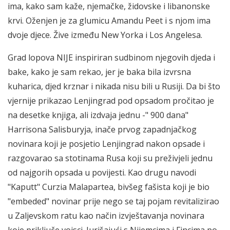
ima, kako sam kaže, njemačke, židovske i libanonske
krvi. Oženjen je za glumicu Amandu Peet i s njom ima
dvoje djece. Žive između New Yorka i Los Angelesa.
Grad lopova NIJE inspiriran sudbinom njegovih djeda i
bake, kako je sam rekao, jer je baka bila izvrsna
kuharica, djed krznar i nikada nisu bili u Rusiji. Da bi što
vjernije prikazao Lenjingrad pod opsadom pročitao je
na desetke knjiga, ali izdvaja jednu -" 900 dana"
Harrisona Salisburyja, inače prvog zapadnjačkog
novinara koji je posjetio Lenjingrad nakon opsade i
razgovarao sa stotinama Rusa koji su preživjeli jednu
od najgorih opsada u povijesti. Kao drugu navodi
"Kaputt" Curzia Malapartea, bivšeg fašista koji je bio
"embeded" novinar prije nego se taj pojam revitalizirao
u Zaljevskom ratu kao način izvještavanja novinara
koje priključe vojsci. Jurišajući s Nijemcima i Fincima po