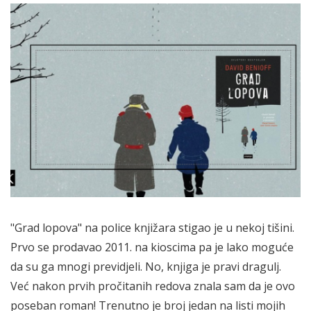
"Grad lopova" na police knjižara stigao je u nekoj tišini.
Prvo se prodavao 2011. na kioscima pa je lako moguće
da su ga mnogi previdjeli. No, knjiga je pravi dragulj.
Već nakon prvih pročitanih redova znala sam da je ovo
poseban roman! Trenutno je broj jedan na listi mojih