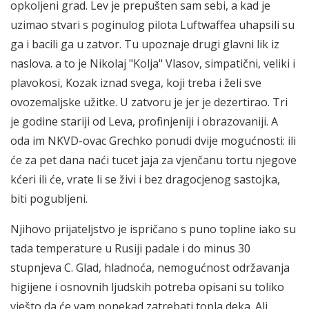
opkoljeni grad. Lev je prepušten sam sebi, a kad je
uzimao stvari s poginulog pilota Luftwaffea uhapsili su
ga i bacili ga u zatvor. Tu upoznaje drugi glavni lik iz
naslova. a to je Nikolaj "Kolja" Vlasov, simpatični, veliki i
plavokosi, Kozak iznad svega, koji treba i želi sve
ovozemaljske užitke. U zatvoru je jer je dezertirao. Tri
je godine stariji od Leva, profinjeniji i obrazovaniji. A
oda im NKVD-ovac Grechko ponudi dvije mogućnosti: ili
će za pet dana naći tucet jaja za vjenčanu tortu njegove
kćeri ili će, vrate li se živi i bez dragocjenog sastojka,
biti pogubljeni.
Njihovo prijateljstvo je ispričano s puno topline iako su
tada temperature u Rusiji padale i do minus 30
stupnjeva C. Glad, hladnoća, nemogućnost održavanja
higijene i osnovnih ljudskih potreba opisani su toliko
vješto da će vam ponekad zatrebati topla deka. Ali,