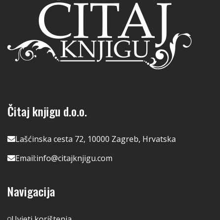
Čitaj knjigu d.o.o.
Lašćinska cesta 72, 10000 Zagreb, Hrvatska
Email:
info@citajknjigu.com
Navigacija
Uvjeti korištenja