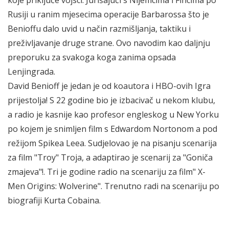
Rusiji u ranim mjesecima operacije Barbarossa što je
Benioffu dalo uvid u način razmišljanja, taktiku i
preživljavanje druge strane. Ovo navodim kao daljnju
preporuku za svakoga koga zanima opsada
Lenjingrada.
David Benioff je jedan je od koautora i HBO-ovih Igra
prijestolja! S 22 godine bio je izbacivač u nekom klubu,
a radio je kasnije kao profesor engleskog u New Yorku
po kojem je snimljen film s Edwardom Nortonom a pod
režijom Spikea Leea. Sudjelovao je na pisanju scenarija
za film "Troy" Troja, a adaptirao je scenarij za "Goniča
zmajeva"!. Tri je godine radio na scenariju za film" X-
Men Origins: Wolverine". Trenutno radi na scenariju po
biografiji Kurta Cobaina.