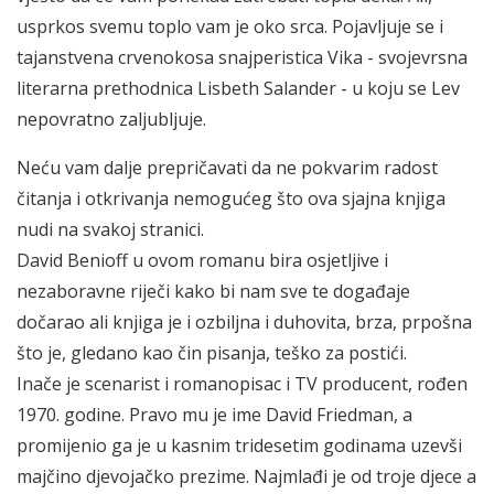
usprkos svemu toplo vam je oko srca. Pojavljuje se i
tajanstvena crvenokosa snajperistica Vika - svojevrsna
literarna prethodnica Lisbeth Salander - u koju se Lev
nepovratno zaljubljuje.
Neću vam dalje prepričavati da ne pokvarim radost
čitanja i otkrivanja nemogućeg što ova sjajna knjiga
nudi na svakoj stranici.
David Benioff u ovom romanu bira osjetljive i
nezaboravne riječi kako bi nam sve te događaje
dočarao ali knjiga je i ozbiljna i duhovita, brza, prpošna
što je, gledano kao čin pisanja, teško za postići.
Inače je scenarist i romanopisac i TV producent, rođen
1970. godine. Pravo mu je ime David Friedman, a
promijenio ga je u kasnim tridesetim godinama uzevši
majčino djevojačko prezime. Najmlađi je od troje djece a