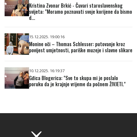
Kristina Zvonar Brkić - Čuvari staroslavenskog
svijeta: "Moramo poznavati svoje korijene da bismo
d...
15.12.2025. 19:00:16
Monine oči – Thomas Schlesser: putovanje kroz
povijest umjetnosti, pariške muzeje i slavne slikare
10.12.2025. 16:19:37
Gđica Blogerica: "Sve to skupa mi je poslalo
poruku da je krajnje vrijeme da počnem ŽIVJETI."