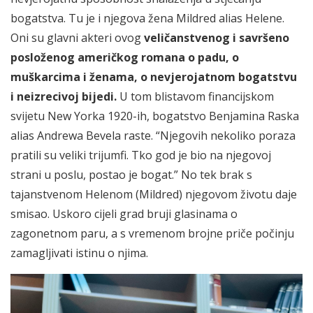
bogatstva. Tu je i njegova žena Mildred alias Helene.
Oni su glavni akteri ovog
veličanstvenog i savršeno
posloženog američkog romana o padu, o
muškarcima i ženama, o nevjerojatnom bogatstvu
i neizrecivoj bijedi.
U tom blistavom financijskom
svijetu New Yorka 1920-ih, bogatstvo Benjamina Raska
alias Andrewa Bevela raste. “Njegovih nekoliko poraza
pratili su veliki trijumfi. Tko god je bio na njegovoj
strani u poslu, postao je bogat.” No tek brak s
tajanstvenom Helenom (Mildred) njegovom životu daje
smisao. Uskoro cijeli grad bruji glasinama o
zagonetnom paru, a s vremenom brojne priče počinju
zamagljivati istinu o njima.