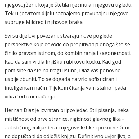
njegovoj ženi, koja je štetila njezinu a i njegovu ugledu.
Tek u četvrtom dijelu saznajemo pravu tajnu njegove
supruge Mildred i njihovog braka.
Svi su dijelovi povezani, stvaraju nove poglede i
perspektive koje dovode do propitivanja onoga što se
činilo pravom istinom, do kombiniranja i zagonetnosti.
Kao da sam vrtila knjišku rubikovu kocku. Kad god
pomislite da ste na tragu istine, Diaz vas ponovno
uspije zbuniti. To se događa na vrlo sofisticiran i
inteligentan način. Tijekom čitanja vam stalno "pada
vilica" od iznenađenja.
Hernan Diaz je izvrstan pripovjedač. Stil pisanja, neka
mističnost od prve stranice, rigidnost glavnog lika –
autističnog milijardera i njegove krhke i pokorne žene
ne dopušta ti da odložiš knjigu. Definitivno uvjerljiva, a