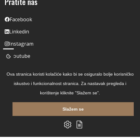
Pratite nas
Facebook
Linkedin
Instagram
Youtube
Ova stranica koristi kolačiće kako bi se osiguralo bolje korisničko
iskustvo i funkcionalnost stranica. Za nastavak pregleda i
korištenje kliknite "Slažem se".
Slažem se
Copyright © 2026 Čitaj Knjigu
Izrada web shopa