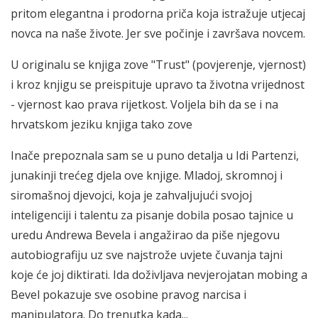
pritom elegantna i prodorna priča koja istražuje utjecaj
novca na naše živote. Jer sve počinje i završava novcem.
U originalu se knjiga zove "Trust" (povjerenje, vjernost)
i kroz knjigu se preispituje upravo ta životna vrijednost
- vjernost kao prava rijetkost. Voljela bih da se i na
hrvatskom jeziku knjiga tako zove
Inače prepoznala sam se u puno detalja u Idi Partenzi,
junakinji trećeg djela ove knjige. Mladoj, skromnoj i
siromašnoj djevojci, koja je zahvaljujući svojoj
inteligenciji i talentu za pisanje dobila posao tajnice u
uredu Andrewa Bevela i angažirao da piše njegovu
autobiografiju uz sve najstrože uvjete čuvanja tajni
koje će joj diktirati. Ida doživljava nevjerojatan mobing a
Bevel pokazuje sve osobine pravog narcisa i
manipulatora. Do trenutka kada...