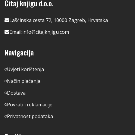
Čitaj knjigu d.o.o.
Lašćinska cesta 72, 10000 Zagreb, Hrvatska
Email:
info@citajknjigu.com
Navigacija
Uvjeti korištenja
Način plaćanja
Dostava
Povrati i reklamacije
Privatnost podataka