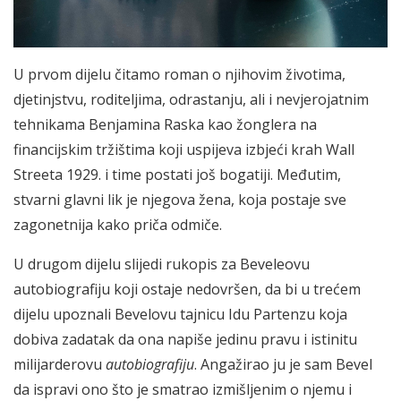
U prvom dijelu čitamo roman o njihovim životima,
djetinjstvu, roditeljima, odrastanju, ali i nevjerojatnim
tehnikama Benjamina Raska kao žonglera na
financijskim tržištima koji uspijeva izbjeći krah Wall
Streeta 1929. i time postati još bogatiji. Međutim,
stvarni glavni lik je njegova žena, koja postaje sve
zagonetnija kako priča odmiče.
U drugom dijelu slijedi rukopis za Beveleovu
autobiografiju koji ostaje nedovršen, da bi u trećem
dijelu upoznali Bevelovu tajnicu Idu Partenzu koja
dobiva zadatak da ona napiše jedinu pravu i istinitu
milijarderovu
autobiografiju
. Angažirao ju je sam Bevel
da ispravi ono što je smatrao izmišljenim o njemu i