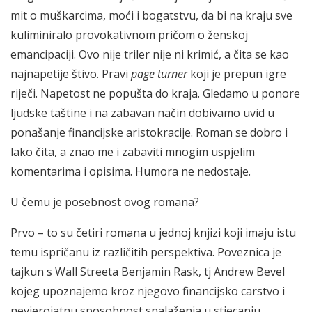
mit o muškarcima, moći i bogatstvu, da bi na kraju sve
kuliminiralo provokativnom pričom o ženskoj
emancipaciji. Ovo nije triler nije ni krimić, a čita se kao
najnapetije štivo. Pravi
page turner
koji je prepun igre
riječi. Napetost ne popušta do kraja. Gledamo u ponore
ljudske taštine i na zabavan način dobivamo uvid u
ponašanje financijske aristokracije. Roman se dobro i
lako čita, a znao me i zabaviti mnogim uspjelim
komentarima i opisima. Humora ne nedostaje.
U čemu je posebnost ovog romana?
Prvo – to su četiri romana u jednoj knjizi koji imaju istu
temu ispričanu iz različitih perspektiva. Poveznica je
tajkun s Wall Streeta Benjamin Rask, tj Andrew Bevel
kojeg upoznajemo kroz njegovo financijsko carstvo i
nevjerojatnu sposobnost snalaženja u stjecanju