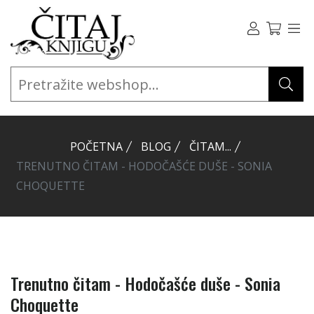
POČETNA
BLOG
ČITAM...
TRENUTNO ČITAM - HODOČAŠĆE DUŠE - SONIA
CHOQUETTE
Trenutno čitam - Hodočašće duše - Sonia
Choquette