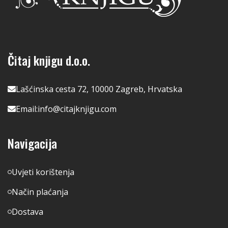
Čitaj knjigu d.o.o.
Lašćinska cesta 72, 10000 Zagreb, Hrvatska
Email:
info@citajknjigu.com
Navigacija
Uvjeti korištenja
Način plaćanja
Dostava