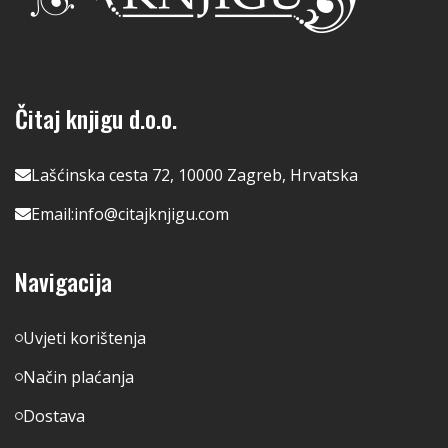
Čitaj knjigu d.o.o.
Lašćinska cesta 72, 10000 Zagreb, Hrvatska
Email:
info@citajknjigu.com
Navigacija
Uvjeti korištenja
Način plaćanja
Dostava