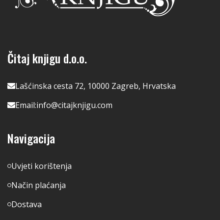
Čitaj knjigu d.o.o.
Lašćinska cesta 72, 10000 Zagreb, Hrvatska
Email:
info@citajknjigu.com
Navigacija
Uvjeti korištenja
Način plaćanja
Dostava