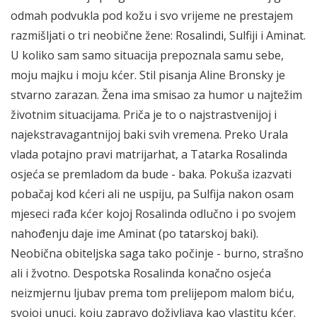
odmah podvukla pod kožu i svo vrijeme ne prestajem
razmišljati o tri neobične žene: Rosalindi, Sulfiji i Aminat.
U koliko sam samo situacija prepoznala samu sebe,
moju majku i moju kćer. Stil pisanja Aline Bronsky je
stvarno zarazan. Žena ima smisao za humor u najtežim
životnim situacijama. Priča je to o najstrastvenijoj i
najekstravagantnijoj baki svih vremena. Preko Urala
vlada potajno pravi matrijarhat, a Tatarka Rosalinda
osjeća se premladom da bude - baka. Pokuša izazvati
pobačaj kod kćeri ali ne uspiju, pa Sulfija nakon osam
mjeseci rađa kćer kojoj Rosalinda odlučno i po svojem
nahođenju daje ime Aminat (po tatarskoj baki).
Neobična obiteljska saga tako počinje - burno, strašno
ali i žvotno. Despotska Rosalinda konačno osjeća
neizmjernu ljubav prema tom prelijepom malom biću,
svojoj unuci, koju zapravo doživljava kao vlastitu kćer.