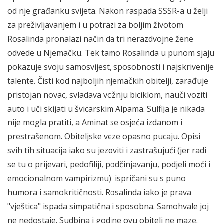
od nje građanku svijeta. Nakon raspada SSSR-a u želji
za preživljavanjem i u potrazi za boljim životom
Rosalinda pronalazi način da tri nerazdvojne žene
odvede u Njemačku. Tek tamo Rosalinda u punom sjaju
pokazuje svoju samosvijest, sposobnosti i najskrivenije
talente. Čisti kod najboljih njemačkih obitelji, zarađuje
pristojan novac, svladava vožnju biciklom, nauči voziti
auto i uči skijati u švicarskim Alpama. Sulfija je nikada
nije mogla pratiti, a Aminat se osjeća izdanom i
prestrašenom. Obiteljske veze opasno pucaju. Opisi
svih tih situacija iako su jezoviti i zastrašujući (jer radi
se tu o prijevari, pedofiliji, podčinjavanju, podjeli moći i
emocionalnom vampirizmu) ispričani su s puno
humora i samokritičnosti. Rosalinda iako je prava
"vještica" ispada simpatična i sposobna. Samohvale joj
ne nedostaje. Sudbina i godine ovu obitelj ne maze.