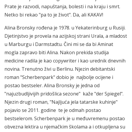
Prate je razvodi, napuštanja, bolesti i na kraju i smrt.
Netko bi rekao "pa to je život". Da, ali KAKAV!
Alina Bronsky rođena je 1978. u Yekaterinburg u Rusiji.
Djetinjstvo je provela na azijskoj strani Urala, a mladost
u Marburgu i Darmstadtu. Čini mi se da bi Aminat
mogla zapravo biti Alina. Nakon prekida studija
medicine radila je kao copywriter i kao urednik dnevnih
novina. Trenutno živi u Berlinu. Njezin debitantski
roman "Scherbenpark" dobio je najbolje ocijene i
postao bestseler. Alina Bronsky je jedna od
"najuzbudljivijih pridošlica sezone" kaže "der Spiegel".
Njezin drugi roman, "Najljuća jela tatarske kuhinje"
pojavio se 2011. godine te je odmah postao
bestselerom. Scherbenpark je u međuvremenu postao
obvezna lektira u njemačkim školama a i otkupljena su