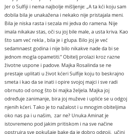
Jer o Sulfiji i nema najbolje mišljenje: „A ta kći koju sam
dobila bila je unakažena i nekako nije pristajala meni.
Bila je niska rasta i sezala mi jedva do ramena. Nije
imala nikakav stas, oči su joj bile male, a usta kriva. Kao
što sam već rekla , bila je i glupa. Bilo joj je već
sedamnaest godina i nije bilo nikakve nade da bi se
jednom mogla opametiti.“ Obitelj prolazi kroz razne
životne uspone i padove. Majka Rosalinda se ne
prestaje uplitati u život kćeri Sulfije koju to beskrajno
smeta i kao da se inati i opire svojoj majci i sve radi
obrnuto od onog što bi majka željela. Majka joj
određuje zanimanje, bira joj muževe i upliće se u odgoj
njenih kćeri. Tako je to nažalost i u mnogim obiteljima
oko nas pa i u našim, zar ne? Unuka Aminat je
istovremeno pod jakim pritiskom i na sve načine
opstruira sve pokušaje bake da je dobro odgoji, učini