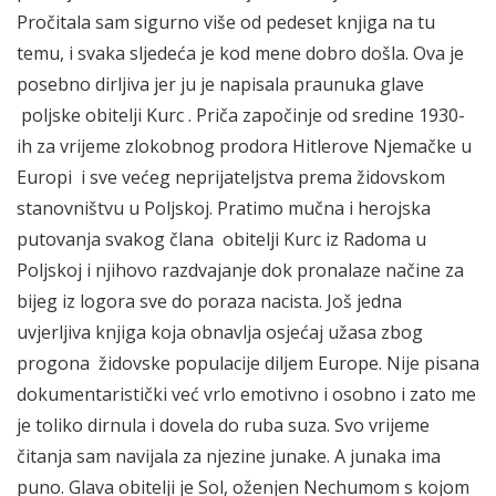
Pročitala sam sigurno više od pedeset knjiga na tu
temu, i svaka sljedeća je kod mene dobro došla. Ova je
posebno dirljiva jer ju je napisala praunuka glave
poljske obitelji Kurc . Priča započinje od sredine 1930-
ih za vrijeme zlokobnog prodora Hitlerove Njemačke u
Europi i sve većeg neprijateljstva prema židovskom
stanovništvu u Poljskoj. Pratimo mučna i herojska
putovanja svakog člana obitelji Kurc iz Radoma u
Poljskoj i njihovo razdvajanje dok pronalaze načine za
bijeg iz logora sve do poraza nacista. Još jedna
uvjerljiva knjiga koja obnavlja osjećaj užasa zbog
progona židovske populacije diljem Europe. Nije pisana
dokumentaristički već vrlo emotivno i osobno i zato me
je toliko dirnula i dovela do ruba suza. Svo vrijeme
čitanja sam navijala za njezine junake. A junaka ima
puno. Glava obitelji je Sol, oženjen Nechumom s kojom