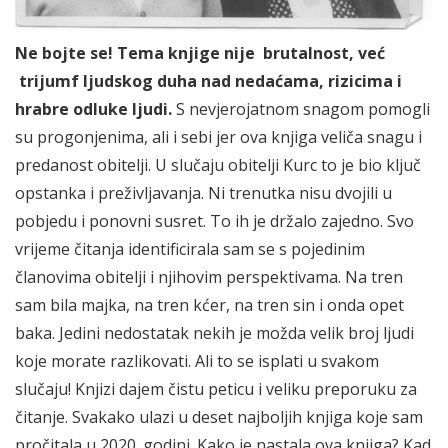
Ne bojte se! Tema knjige nije brutalnost, već
trijumf ljudskog duha nad nedaćama, rizicima i
hrabre odluke ljudi.
S nevjerojatnom snagom pomogli
su progonjenima, ali i sebi jer ova knjiga veliča snagu i
predanost obitelji. U slučaju obitelji Kurc to je bio ključ
opstanka i preživljavanja. Ni trenutka nisu dvojili u
pobjedu i ponovni susret. To ih je držalo zajedno. Svo
vrijeme čitanja identificirala sam se s pojedinim
članovima obitelji i njihovim perspektivama. Na tren
sam bila majka, na tren kćer, na tren sin i onda opet
baka. Jedini nedostatak nekih je možda velik broj ljudi
koje morate razlikovati. Ali to se isplati u svakom
slučaju! Knjizi dajem čistu peticu i veliku preporuku za
čitanje. Svakako ulazi u deset najboljih knjiga koje sam
pročitala u 2020. godini. Kako je nastala ova knjiga? Kad