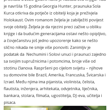
je navršila 15 godina Georgia Hunter, praunuka Sola
Kurca otkriva da potječe iz obitelji koja je preživjela
Holokaust. Ovim romanom željela je zabilježiti povijest
svoje obitelji. Željela je da njezini preci zažive u obliku
knjige i da budućim generacijama ostavi nešto opipljivo,
a čovječanstvu još jedno upozorenje kako se nešto
slično nikada ne smije više ponoviti. Zanimljiv je
podatak da Nechumini i Solovi unuci i praunuci zajedno
sa svojim supružnicima i potomcima, broje više od
stotinu članova. Raspršeni po cijelom svijetu – njihove
su domovine bile Brazil, Amerika, Francuska, Švicarska i
Izrael. Među njima ima pijanista, violinista, čelista,
flautista, inženjera, arhitekata, odvjetnika, liječnika,
bankara, stolara, filmaša, ugostitelja, DJ-eva, učitelja i
pisaca.