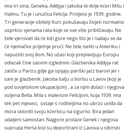
ima tri sina, Geneka, Addyja i Jakoba te dvije kćeri Milu i
Halinu. Tu je i unučica Felicija. Proljeće je 1939. godine.
Tri generacije obitelji Kurc pokušavaju živjeti normalno
usprkos sjenama rata koje se sve više približavaju. Ne
žele vjerovati da će biti gore nego što je i nadaju se da
će njemačke prijetnje proći. Ne žele iseliti u Ameriku i
napustiti svoj dom. No užasi koji preplavljuju Europu
odlazak čine sasvim izglednim. Glazbenika Addyja rat
zatiče u Parizu gdje ga opijaju pariški jazz barovi jer i
sam je glazbenik. Jakoba šalju u borbu u Lavov (koji je
pod sovjetskom okupacijom) , a za njim dolazi i njegova
voljena Bella. Mila s malenom Felicijom, koja 1939. ima
tek pet mjeseci, ostaje s roditeljima no ubrzo uviđa da
mora skloniti svoju kćerkicu na sigurno. Bira jedan
udaljeni samostan. Najgore prolaze Genek i njegova
supruga Herta koji su deportirani iz Lavova u sibirski