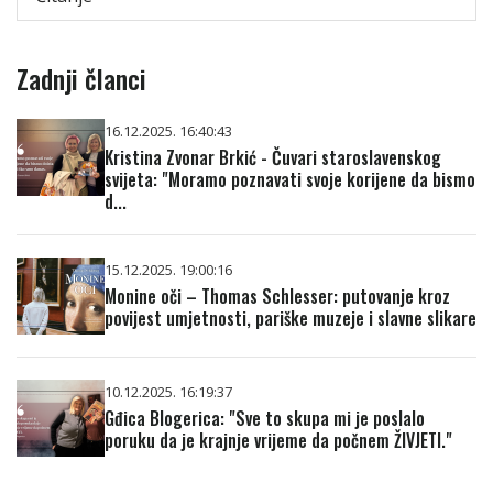
Zadnji članci
16.12.2025. 16:40:43
Kristina Zvonar Brkić - Čuvari staroslavenskog
svijeta: "Moramo poznavati svoje korijene da bismo
d...
15.12.2025. 19:00:16
Monine oči – Thomas Schlesser: putovanje kroz
povijest umjetnosti, pariške muzeje i slavne slikare
10.12.2025. 16:19:37
Gđica Blogerica: "Sve to skupa mi je poslalo
poruku da je krajnje vrijeme da počnem ŽIVJETI."