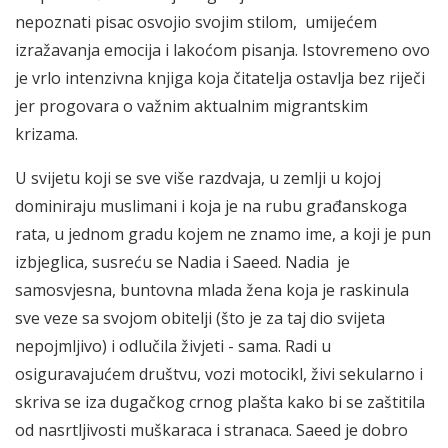
nepoznati pisac osvojio svojim stilom, umijećem
izražavanja emocija i lakoćom pisanja. Istovremeno ovo
je vrlo intenzivna knjiga koja čitatelja ostavlja bez riječi
jer progovara o važnim aktualnim migrantskim
krizama.
U svijetu koji se sve više razdvaja, u zemlji u kojoj
dominiraju muslimani i koja je na rubu građanskoga
rata, u jednom gradu kojem ne znamo ime, a koji je pun
izbjeglica, susreću se Nadia i Saeed. Nadia je
samosvjesna, buntovna mlada žena koja je raskinula
sve veze sa svojom obitelji (što je za taj dio svijeta
nepojmljivo) i odlučila živjeti - sama. Radi u
osiguravajućem društvu, vozi motocikl, živi sekularno i
skriva se iza dugačkog crnog plašta kako bi se zaštitila
od nasrtljivosti muškaraca i stranaca. Saeed je dobro