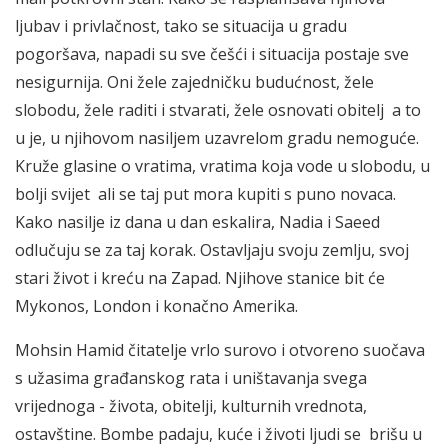
ljubav i privlačnost, tako se situacija u gradu
pogoršava, napadi su sve češći i situacija postaje sve
nesigurnija. Oni žele zajedničku budućnost, žele
slobodu, žele raditi i stvarati, žele osnovati obitelj a to
u je, u njihovom nasiljem uzavrelom gradu nemoguće.
Kruže glasine o vratima, vratima koja vode u slobodu, u
bolji svijet ali se taj put mora kupiti s puno novaca.
Kako nasilje iz dana u dan eskalira, Nadia i Saeed
odlučuju se za taj korak. Ostavljaju svoju zemlju, svoj
stari život i kreću na Zapad. Njihove stanice bit će
Mykonos, London i konačno Amerika.
Mohsin Hamid čitatelje vrlo surovo i otvoreno suočava
s užasima građanskog rata i uništavanja svega
vrijednoga - života, obitelji, kulturnih vrednota,
ostavštine. Bombe padaju, kuće i životi ljudi se brišu u