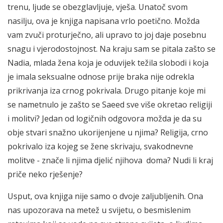
trenu, ljude se obezglavljuje, vješa. Unatoč svom
nasilju, ova je knjiga napisana vrlo poetično. Možda
vam zvuči proturječno, ali upravo to joj daje posebnu
snagu i vjerodostojnost. Na kraju sam se pitala zašto se
Nadia, mlada žena koja je oduvijek težila slobodi i koja
je imala seksualne odnose prije braka nije odrekla
prikrivanja iza crnog pokrivala. Drugo pitanje koje mi
se nametnulo je zašto se Saeed sve više okretao religiji
i molitvi? Jedan od logičnih odgovora možda je da su
obje stvari snažno ukorijenjene u njima? Religija, crno
pokrivalo iza kojeg se žene skrivaju, svakodnevne
molitve - znače li njima djelić njihova doma? Nudi li kraj
priče neko rješenje?
Usput, ova knjiga nije samo o dvoje zaljubljenih. Ona
nas upozorava na metež u svijetu, o besmislenim