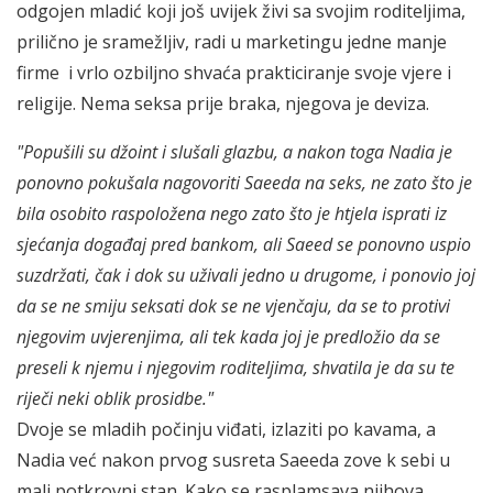
odgojen mladić koji još uvijek živi sa svojim roditeljima,
prilično je sramežljiv, radi u marketingu jedne manje
firme i vrlo ozbiljno shvaća prakticiranje svoje vjere i
religije. Nema seksa prije braka, njegova je deviza.
"Popušili su džoint i slušali glazbu, a nakon toga Nadia je
ponovno pokušala nagovoriti Saeeda na seks, ne zato što je
bila osobito raspoložena nego zato što je htjela isprati iz
sjećanja događaj pred bankom, ali Saeed se ponovno uspio
suzdržati, čak i dok su uživali jedno u drugome, i ponovio joj
da se ne smiju seksati dok se ne vjenčaju, da se to protivi
njegovim uvjerenjima, ali tek kada joj je predložio da se
preseli k njemu i njegovim roditeljima, shvatila je da su te
riječi neki oblik prosidbe."
Dvoje se mladih počinju viđati, izlaziti po kavama, a
Nadia već nakon prvog susreta Saeeda zove k sebi u
mali potkrovni stan. Kako se rasplamsava njihova