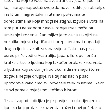
ratovima koji se vode na sve strane svijeta, o ljudima
koji moraju napuštati svoje domove, roditelje i obitelj, o
različitim imigrantskim rutama i putevima te
odredištima na koja mnogi ne stignu. Izgube živote na
tom putu ka slobodi. Kakva ironija! Izlaz može biti i
umiranje i rođenje. Zanimljivo je to da su u knjizi na
nekoliko mjesta ispričani i isprepleteni mali događaji
drugih ljudi s raznih strana svijeta. Tako nas pisac
usred priče vodi u Australiju, Japan, Europu i priča
kratke crtice o ljudima koji također prolaze kroz vrata,
o ljudima koji su donijeli odluku, a da ne znaju što se
događa negdje drugdje. Na taj nas način pisac
upozorava kako smo svi povezani tankim nitima i kako
se svi pomalo osjećamo i težimo k istom.
"Izlaz - zapad" - dirljiva je pripovijest o ukorijenjenim
ljudima koji prolaze kroz vrata tražeći novi početak u