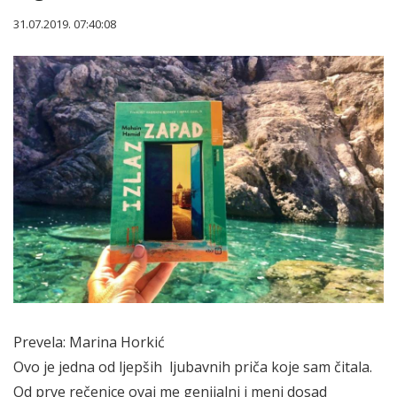
31.07.2019. 07:40:08
Prevela: Marina Horkić
Ovo je jedna od ljepših ljubavnih priča koje sam čitala.
Od prve rečenice ovaj me genijalni i meni dosad