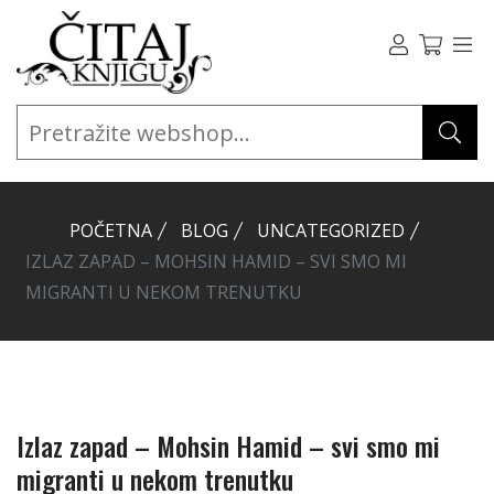
POČETNA
BLOG
UNCATEGORIZED
IZLAZ ZAPAD – MOHSIN HAMID – SVI SMO MI
MIGRANTI U NEKOM TRENUTKU
Izlaz zapad – Mohsin Hamid – svi smo mi
migranti u nekom trenutku