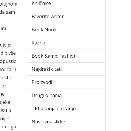
Knjižnice
 olujnom
ada sam
Favorite writer
ini.
Book Nook
Razno
dje je
od bivše
Book &amp; Fashion
ropustio
Najdraži citati
oličar i
 često
Proizvodi
ne
zne
Drugi o nama
sjeka
TRI pitanja o čitanju
nisu u
nijih
Naslovna slider
ja onoga