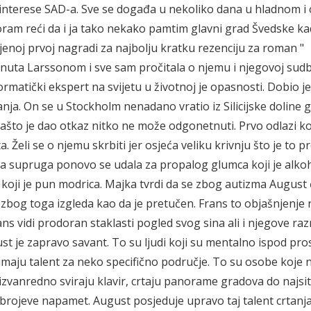
ne interese SAD-a. Sve se događa u nekoliko dana u hladnom i
ram reći da i ja tako nekako pamtim glavni grad Švedske k
jenoj prvoj nagradi za najbolju kratku rezenciju za roman "
nuta Larssonom i sve sam pročitala o njemu i njegovoj sudb
ormatički ekspert na svijetu u životnoj je opasnosti. Dobio je
nja. On se u Stockholm nenadano vratio iz Silicijske doline g
Zašto je dao otkaz nitko ne može odgonetnuti. Prvo odlazi k
Želi se o njemu skrbiti jer osjeća veliku krivnju što je to p
ša supruga ponovo se udala za propalog glumca koji je alkoh
a koji je pun modrica. Majka tvrdi da se zbog autizma August
zbog toga izgleda kao da je pretučen. Frans to objašnjenje 
ns vidi prodoran staklasti pogled svog sina ali i njegove ra
gust je zapravo savant. To su ljudi koji su mentalno ispod pro
 imaju talent za neko specifično područje. To su osobe koje 
a izvanredno sviraju klavir, crtaju panorame gradova do najsit
 brojeve napamet. August posjeduje upravo taj talent crtan