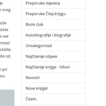
je
Preporuke mjeseca
o svog
Preporuke Čitaj knjigu
može
Book club
ožete
Autobiografije i biografije
e sve
rtnost
Uncategorized
žalila.
iše od
Najčitanije objave
Najčitanije knjige - hitovi
 pri
avu
Novosti
Nove knjige!
Čitam...