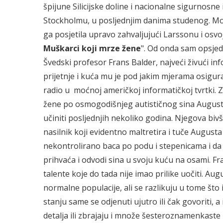
špijune Silicijske doline i nacionalne sigurnos
Stockholmu, u posljednjim danima studenog. Mo
ga posjetila upravo zahvaljujući Larssonu i osvo
Muškarci koji mrze žene
". Od onda sam opsjed
Švedski profesor Frans Balder, najveći živući inf
prijetnje i kuća mu je pod jakim mjerama osigura
radio u moćnoj američkoj informatičkoj tvrtki. 
žene po osmogodišnjeg autističnog sina Augusta. 
učiniti posljednjih nekoliko godina. Njegova biv
nasilnik koji evidentno maltretira i tuče August
nekontrolirano baca po podu i stepenicama i da 
prihvaća i odvodi sina u svoju kuću na osami. Fra
talente koje do tada nije imao prilike uočiti. Au
normalne populacije, ali se razlikuju u tome što
stanju same se odjenuti ujutro ili čak govoriti, 
detalja ili zbrajaju i množe šesteroznamenkaste