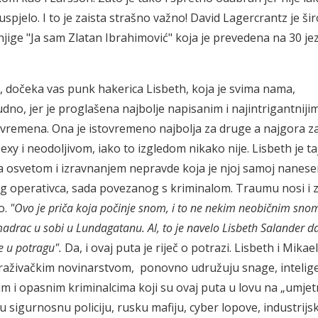
pjelo. I to je zaista strašno važno! David Lagercrantz je šir
jige "
Ja sam Zlatan Ibrahimović
" koja je prevedena na 30 jez
 dočeka vas punk hakerica Lisbeth, koja je svima nama,
udno, jer je proglašena najbolje napisanim i najintrigantniji
vremena. Ona je istovremeno najbolja za druge a najgora za
y i neodoljivom, iako to izgledom nikako nije. Lisbeth je taj 
za osvetom i izravnanjem nepravde koja je njoj samoj nanes
skog operativca, sada povezanog s kriminalom. Traumu nosi i
o.
"Ovo je priča koja počinje snom, i to ne nekim neobičnim snom.
adrac u sobi u Lundagatanu. Al, to je navelo Lisbeth Salander d
e u potragu".
Da, i ovaj puta je riječ o potrazi. Lisbeth i Mikael
 istraživačkim novinarstvom, ponovno udružuju snage, intelige
im i opasnim kriminalcima koji su ovaj puta u lovu na „umje
u sigurnosnu policiju, rusku mafiju, cyber lopove, industrijs