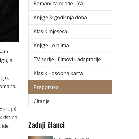
Romani za mlade - YA
Knjige & godišnja doba
Klasik mjeseca
Knjige i o njima
 sam
TV serije i filmovi - adaptacije
igu, a
Klasik - osobna karta
eju,
 romana.
Preporuka
Čitanje
 Europi)
Kristina
Zadnji članci
 ide