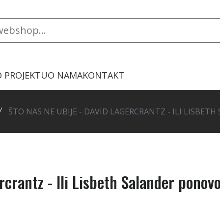
O PROJEKTU
O NAMA
KONTAKT
ŠTO NAS NE UBIJE - DAVID LAGERCRANTZ - ILI LISBE
rcrantz - Ili Lisbeth Salander ponovo