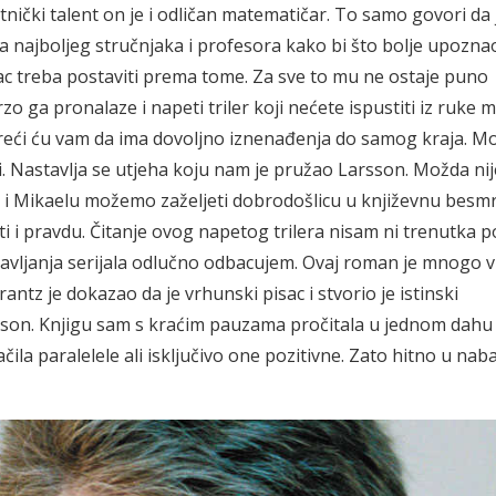
mjetnički talent on je i odličan matematičar. To samo govori da 
a najboljeg stručnjaka i profesora kako bi što bolje upozna
ac treba postaviti prema tome. Za sve to mu ne ostaje puno
 ga pronalaze i napeti triler koji nećete ispustiti iz ruke 
i reći ću vam da ima dovoljno iznenađenja do samog kraja. M
ti. Nastavlja se utjeha koju nam je pružao Larsson. Možda nij
 i Mikaelu možemo zaželjeti dobrodošlicu u književnu besm
i i pravdu. Čitanje ovog napetog trilera nisam ni trenutka po
avljanja serijala odlučno odbacujem. Ovaj roman je mnogo v
ntz je dokazao da je vrhunski pisac i stvorio je istinski
rsson. Knjigu sam s kraćim pauzama pročitala u jednom dahu i
ila paralelele ali isključivo one pozitivne. Zato hitno u nab