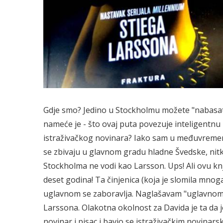
Gdje smo? Jedino u Stockholmu možete "nabasati
nameće je - što ovaj puta povezuje inteligentnu i
istraživačkog novinara? Iako sam u međuvremenu
se zbivaju u glavnom gradu hladne Švedske, nitk
Stockholma ne vodi kao Larsson. Ups! Ali ovu knj
deset godina! Ta činjenica (koja je slomila mnoga č
uglavnom se zaboravlja. Naglašavam "uglavnom".
Larssona. Olakotna okolnost za Davida je ta da j
novinar i pisac i bavio se istraživačkim novinars