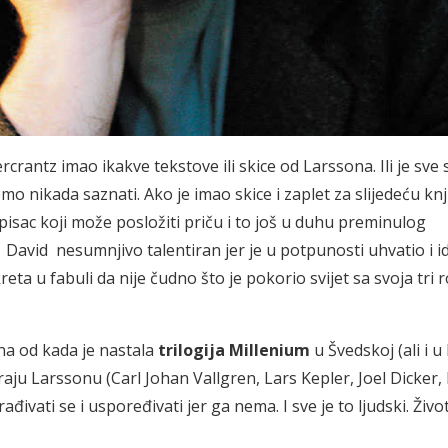
ercrantz imao ikakve tekstove ili skice od Larssona. Ili je sve
emo nikada saznati.
Ako je imao skice i zaplet za slijedeću knj
pisac koji može posložiti priču i to još u duhu preminulog
e David nesumnjivo talentiran jer je u potpunosti uhvatio i id
reta u fabuli da nije čudno što je pokorio svijet sa svoja tri
ina od kada je nastala
trilogija Millenium
u Švedskoj (ali i u
aju Larssonu (Carl Johan Vallgren, Lars Kepler, Joel Dicker, 
đivati se i uspoređivati jer ga nema. I sve je to ljudski. Život