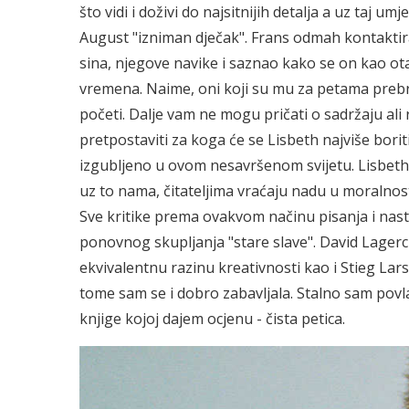
što vidi i doživi do najsitnijih detalja a uz taj u
August "izniman dječak". Frans odmah kontaktir
sina, njegove navike i saznao kako se on kao ot
vremena. Naime, oni koji su mu za petama prebrzo
početi. Dalje vam ne mogu pričati o sadržaju al
pretpostaviti za koga će se Lisbeth najviše bori
izgubljeno u ovom nesavršenom svijetu. Lisbeth
uz to nama, čitateljima vraćaju nadu u moralnost
Sve kritike prema ovakvom načinu pisanja i nast
ponovnog skupljanja "stare slave". David Lagercra
ekvivalentnu razinu kreativnosti kao i Stieg La
tome sam se i dobro zabavljala. Stalno sam povlač
knjige kojoj dajem ocjenu - čista petica.