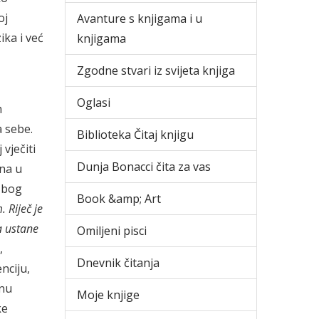
oj
Avanture s knjigama i u
ika i već
knjigama
Zgodne stvari iz svijeta knjiga
Oglasi
m
 sebe.
Biblioteka Čitaj knjigu
vječiti
Dunja Bonacci čita za vas
ena u
 zbog
Book &amp; Art
 Riječ je
a ustane
Omiljeni pisci
,
Dnevnik čitanja
nciju,
tnu
Moje knjige
ke