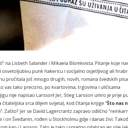
" na Lisbeth Salander i Mikaela Blomkvista. Pitanje koje na
 osvetoljubivu punk hakericu i socijalno osjetljivog ali hrab
 pročitala još mnogo drugih, novih, romana švedskih pisac
o vas tako precizno, po kvartovima, trgovima i uličicama
igu nije napisao Larsson! Jer, Stieg Larsson umro je prije p
itateljska srca diljem svijeta), kod čitanja knjige "
Što nas n
 Zašto? Jer se David Lagercrantz zapravo odlično "reinkarn
e i on Šveđanin, rođen u Stockholmu gdje i danas živi. Takođ
kom kao i Larsson. Zato je tako i spretno odabran jer nije la