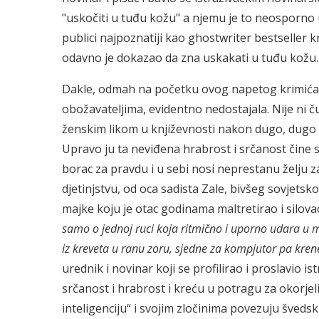
"uskočiti u tuđu kožu" a njemu je to neosporno us
publici najpoznatiji kao ghostwriter bestseller kn
odavno je dokazao da zna uskakati u tuđu kožu.
Dakle, odmah na početku ovog napetog krimića,
obožavateljima, evidentno nedostajala. Nije ni č
ženskim likom u književnosti nakon dugo, dugo 
Upravo ju ta neviđena hrabrost i srčanost čine sex
borac za pravdu i u sebi nosi neprestanu želju 
djetinjstvu, od oca sadista Zale, bivšeg sovjet
majke koju je otac godinama maltretirao i silova
samo o jednoj ruci koja ritmično i uporno udara u m
iz kreveta u ranu zoru, sjedne za kompjutor pa kren
urednik i novinar koji se profilirao i proslavio
srčanost i hrabrost i kreću u potragu za okorjel
inteligenciju“ i svojim zločinima povezuju švedsk