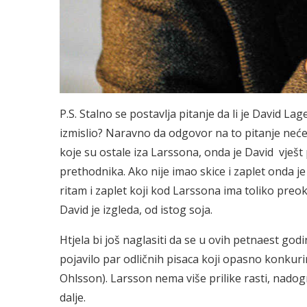
P.S. Stalno se postavlja pitanje da li je David Lag
izmislio? Naravno da odgovor na to pitanje neć
koje su ostale iza Larssona, onda je David vješt 
prethodnika.
Ako nije imao skice i zaplet onda j
ritam i zaplet koji kod Larssona ima toliko preok
David je izgleda, od istog soja.
Htjela bi još naglasiti da se u ovih petnaest god
pojavilo par odličnih pisaca koji opasno konkurir
Ohlsson). Larsson nema više prilike rasti, nadogra
dalje.