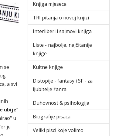
Knjiga mjeseca
TRI pitanja o novoj knjizi
Interliberi i sajmovi knjiga
Liste - najbolje, najčitanije
knjige..
m se
Kultne knjige
rog
Distopije - fantasy i SF - za
a, a svi
ljubitelje žanra
unih
Duhovnost & psihologija
e ubije
"
Biografije pisaca
irao" u
er je
Veliki pisci koje volimo
ko