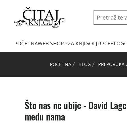
POČETNA
WEB SHOP
ZA KNJIGOLJUPCE
BLOG
POČETNA
BLOG
PREPORUKA
Što nas ne ubije - David Lage
među nama