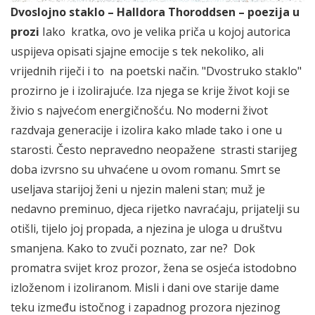
Dvoslojno staklo – Halldora Thoroddsen – poezija u
prozi
Iako kratka, ovo je velika priča u kojoj autorica
uspijeva opisati sjajne emocije s tek nekoliko, ali
vrijednih riječi i to na poetski način. "Dvostruko staklo"
prozirno je i izolirajuće. Iza njega se krije život koji se
živio s najvećom energičnošću. No moderni život
razdvaja generacije i izolira kako mlade tako i one u
starosti. Često nepravedno neopažene strasti starijeg
doba izvrsno su uhvaćene u ovom romanu. Smrt se
useljava starijoj ženi u njezin maleni stan; muž je
nedavno preminuo, djeca rijetko navraćaju, prijatelji su
otišli, tijelo joj propada, a njezina je uloga u društvu
smanjena. Kako to zvuči poznato, zar ne? Dok
promatra svijet kroz prozor, žena se osjeća istodobno
izloženom i izoliranom. Misli i dani ove starije dame
teku između istočnog i zapadnog prozora njezinog