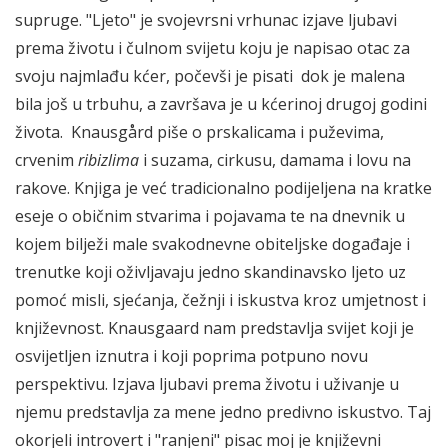
supruge. "Ljeto" je svojevrsni vrhunac izjave ljubavi
prema životu i čulnom svijetu koju je napisao otac za
svoju najmlađu kćer, počevši je pisati dok je malena
bila još u trbuhu, a završava je u kćerinoj drugoj godini
života. Knausgård piše o prskalicama i puževima,
crvenim
ribizlima
i suzama, cirkusu, damama i lovu na
rakove. Knjiga je već tradicionalno podijeljena na kratke
eseje o običnim stvarima i pojavama te na dnevnik u
kojem bilježi male svakodnevne obiteljske događaje i
trenutke koji oživljavaju jedno skandinavsko ljeto uz
pomoć misli, sjećanja, čežnji i iskustva kroz umjetnost i
književnost. Knausgaard nam predstavlja svijet koji je
osvijetljen iznutra i koji poprima potpuno novu
perspektivu. Izjava ljubavi prema životu i uživanje u
njemu predstavlja za mene jedno predivno iskustvo. Taj
okorjeli introvert i "ranjeni" pisac moj je književni