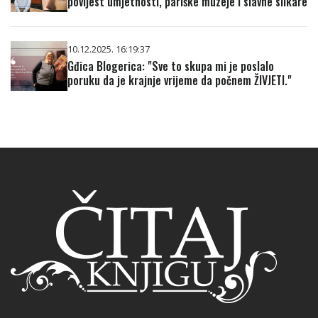
povijest umjetnosti, pariške muzeje i slavne slikare
10.12.2025. 16:19:37
Gđica Blogerica: "Sve to skupa mi je poslalo
poruku da je krajnje vrijeme da počnem ŽIVJETI."