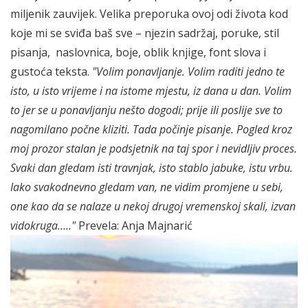
miljenik zauvijek. Velika preporuka ovoj odi života kod
koje mi se sviđa baš sve – njezin sadržaj, poruke, stil
pisanja, naslovnica, boje, oblik knjige, font slova i
gustoća teksta.
"Volim ponavljanje. Volim raditi jedno te
isto, u isto vrijeme i na istome mjestu, iz dana u dan. Volim
to jer se u ponavljanju nešto dogodi; prije ili poslije sve to
nagomilano počne kliziti. Tada počinje pisanje. Pogled kroz
moj prozor stalan je podsjetnik na taj spor i nevidljiv proces.
Svaki dan gledam isti travnjak, isto stablo jabuke, istu vrbu.
Iako svakodnevno gledam van, ne vidim promjene u sebi,
one kao da se nalaze u nekoj drugoj vremenskoj skali, izvan
vidokruga….."
Prevela: Anja Majnarić