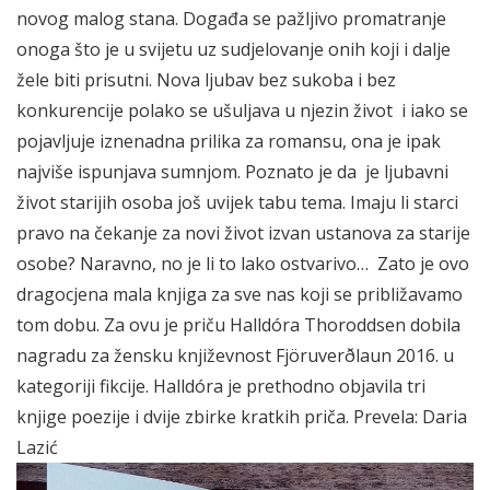
novog malog stana. Događa se pažljivo promatranje
onoga što je u svijetu uz sudjelovanje onih koji i dalje
žele biti prisutni. Nova ljubav bez sukoba i bez
konkurencije polako se ušuljava u njezin život i iako se
pojavljuje iznenadna prilika za romansu, ona je ipak
najviše ispunjava sumnjom. Poznato je da je ljubavni
život starijih osoba još uvijek tabu tema. Imaju li starci
pravo na čekanje za novi život izvan ustanova za starije
osobe? Naravno, no je li to lako ostvarivo… Zato je ovo
dragocjena mala knjiga za sve nas koji se približavamo
tom dobu. Za ovu je priču Halldóra Thoroddsen dobila
nagradu za žensku književnost Fjöruverðlaun 2016. u
kategoriji fikcije. Halldóra je prethodno objavila tri
knjige poezije i dvije zbirke kratkih priča. Prevela: Daria
Lazić