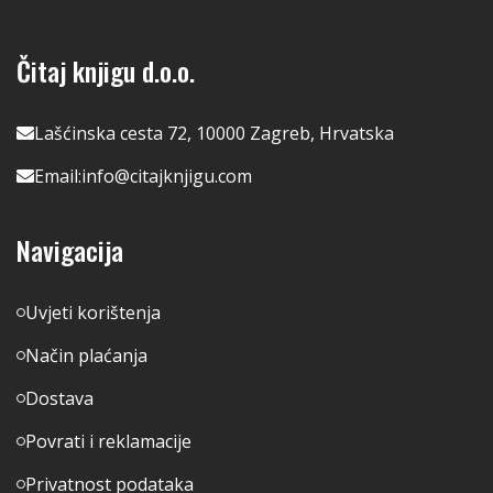
Čitaj knjigu d.o.o.
Lašćinska cesta 72, 10000 Zagreb, Hrvatska
Email:
info@citajknjigu.com
Navigacija
Uvjeti korištenja
Način plaćanja
Dostava
Povrati i reklamacije
Privatnost podataka