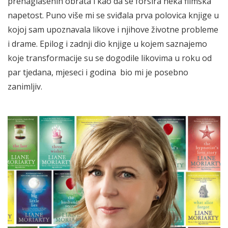
prenaglašenih obrata i kao da se forsira neka filmska
napetost. Puno više mi se sviđala prva polovica knjige u
kojoj sam upoznavala likove i njihove životne probleme
i drame. Epilog i zadnji dio knjige u kojem saznajemo
koje transformacije su se dogodile likovima u roku od
par tjedana, mjeseci i godina bio mi je posebno
zanimljiv.