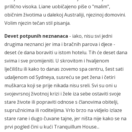
prilično visoka. Liane uobičajeno piše o "malim",
običnim životima u dalekoj Australiji, njezinoj domovini.
Volim njezin tečan stil pisanja.
Devet potpunih neznanaca
- iako, nisu svi jedni
drugima neznanci jer ima i bračnih parova i djece -
deset će dana boraviti u istom hotelu. Tih će deset dana
svima i sve promijeniti. U skrovitom i hvaljenom
lječilištu ili kako to danas zovemo spa centru, šest sati
udaljenom od Sydneya, susreću se pet žena i četiri
muškarca koji se prije nikada nisu sreli. Svi su oni u
svojevrsnoj životnoj krizi i žele iza sebe ostaviti svoje
stare živote ili popraviti odnose s članovima obitelji,
supružnicima ili roditeljima. Vrlo brzo na vidjelo izlaze
stare rane i dugo čuvane tajne, jer ništa nije kako se na
prvi pogled čini u kući Tranquillum House...