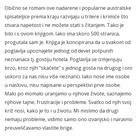
Obično se romani ove nadarene i popularne australske
spisateljice prema kraju razvijaju u trilere i krimiće što
stvara napetost i ne možete stati s čitanjem. Tako je
bilo i s ovom knjigom. Iako ima skoro 500 stranica,
progutala sam je. Knjiga je koncipirana da u svakom od
poglavlja upoznajete jednog od devet potpunih
neznanaca tj. gostiju hotela. Poglavlja se izmjenjuju
brzo, kroz njih "skačete" s jednog gosta na drugog i oni
uskoro za nas nisu više neznanci. Iako nose ime osobe
u naslovu, nisu napisane u perspektivi prve osobe.
Malo po momalo uranjamo u njihove živote, saznajemo
njihove tajne, frustracije i probleme. Svatko od njih svoj
križ nosi, kako je to i u životu. Mi mislimo da drugi
nemaju probleme, vidimo samo ono izvanjsko i naravno
preuveličavamo vlastite brige.