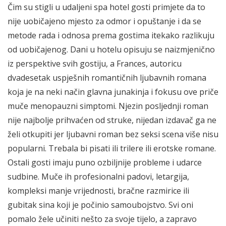
Čim su stigli u udaljeni spa hotel gosti primjete da to
nije uobičajeno mjesto za odmor i opuštanje i da se
metode rada i odnosa prema gostima itekako razlikuju
od uobičajenog. Dani u hotelu opisuju se naizmjenično
iz perspektive svih gostiju, a Frances, autoricu
dvadesetak uspješnih romantičnih ljubavnih romana
koja je na neki način glavna junakinja i fokusu ove priče
muče menopauzni simptomi. Njezin posljednji roman
nije najbolje prihvaćen od struke, nijedan izdavač ga ne
želi otkupiti jer ljubavni roman bez seksi scena više nisu
popularni. Trebala bi pisati ili trilere ili erotske romane.
Ostali gosti imaju puno ozbiljnije probleme i udarce
sudbine. Muče ih profesionalni padovi, letargija,
kompleksi manje vrijednosti, bračne razmirice ili
gubitak sina koji je počinio samoubojstvo. Svi oni
pomalo žele učiniti nešto za svoje tijelo, a zapravo