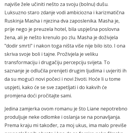
najviše žele učiniti nešto za svoju (bolnu) dušu.
Luksuzno staro zdanje vodi ambiciozna i karizmatična
Ruskinja Masha i njezina dva zaposlenika. Masha je,
prije nego je preuzela hotel, bila uspješna poslovna
žena, ali je nešto krenulo po zlu. Masha je doživjela
"dodir smrti" i nakon toga ništa više nije bilo isto. I ona
skriva svoje boli i tajne. Proživjela je veliku
transformaciju i drugačiju percepciju svijeta. To
saznanje je odlučila prenijeti drugim ljudima i uvjeriti ih
da su mogući novi počeci i novi životi. Hoće li u tome
uspjeti, kako će se sve zapetljati i do kakvih će
promjena doći pročitajte sami.
Jedina zamjerka ovom romanu je što Liane nepotrebno
produljuje neke odlomke i oslanja se na ponavljanja.
Prema kraju mi također, za moj ukus, ima malo previše