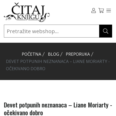
POČETNA
BLOG
PREPORUKA
DEVET POTPUNIH NEZNANACA – LIANE MORIARTY -
OČEKIVANO DOBRO
Devet potpunih neznanaca – Liane Moriarty -
očekivano dobro