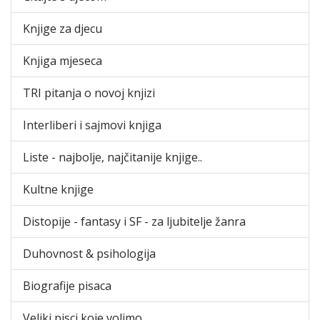
Knjige za djecu
Knjiga mjeseca
TRI pitanja o novoj knjizi
Interliberi i sajmovi knjiga
Liste - najbolje, najčitanije knjige..
Kultne knjige
Distopije - fantasy i SF - za ljubitelje žanra
Duhovnost & psihologija
Biografije pisaca
Veliki pisci koje volimo