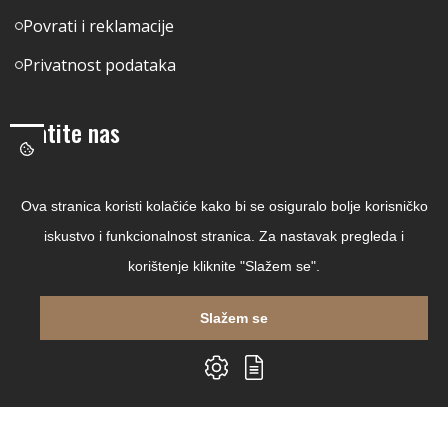
Povrati i reklamacije
Privatnost podataka
Pratite nas
Facebook
Ova stranica koristi kolačiće kako bi se osiguralo bolje korisničko
Linkedin
iskustvo i funkcionalnost stranica. Za nastavak pregleda i
Instagram
korištenje kliknite "Slažem se".
Youtube
Slažem se