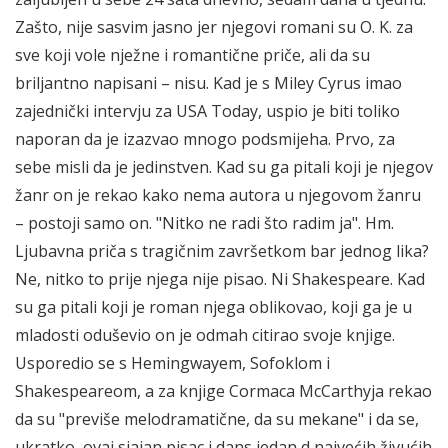
Zašto, nije sasvim jasno jer njegovi romani su O. K. za
sve koji vole nježne i romantične priče, ali da su
briljantno napisani – nisu. Kad je s Miley Cyrus imao
zajednički intervju za USA Today, uspio je biti toliko
naporan da je izazvao mnogo podsmijeha. Prvo, za
sebe misli da je jedinstven. Kad su ga pitali koji je njegov
žanr on je rekao kako nema autora u njegovom žanru
– postoji samo on. "Nitko ne radi što radim ja". Hm.
Ljubavna priča s tragičnim završetkom bar jednog lika?
Ne, nitko to prije njega nije pisao. Ni Shakespeare. Kad
su ga pitali koji je roman njega oblikovao, koji ga je u
mladosti oduševio on je odmah citirao svoje knjige.
Usporedio se s Hemingwayem, Sofoklom i
Shakespeareom, a za knjige Cormaca McCarthyja rekao
da su "previše melodramatične, da su mekane" i da se,
ukratko, ovaj sjajan pisac i dans jedan d najvećih živućih