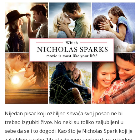
Nijedan pisac koji ozbiljno shvaća svoj posao ne bi
trebao izgubiti živce. No neki su toliko zaljubljeni u
sebe da se i to dogodi. Kao što je Nicholas Spark koji je
zaljubljen u sebe 24 sata dnevno, sedam dana u tjednu.