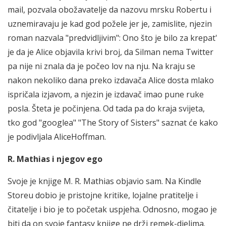
mail, pozvala obožavatelje da nazovu mrsku Robertu i
uznemiravaju je kad god požele jer je, zamislite, njezin
roman nazvala "predvidljivim": Ono što je bilo za krepat'
je da je Alice objavila krivi broj, da Silman nema Twitter
pa nije ni znala da je počeo lov na nju. Na kraju se
nakon nekoliko dana preko izdavača Alice dosta mlako
ispričala izjavom, a njezin je izdavač imao pune ruke
posla. Šteta je počinjena. Od tada pa do kraja svijeta,
tko god "googlea" "The Story of Sisters" saznat će kako
je podivljala AliceHoffman.
R. Mathias i njegov ego
Svoje je knjige M. R. Mathias objavio sam. Na Kindle
Storeu dobio je pristojne kritike, lojalne pratitelje i
čitatelje i bio je to početak uspjeha. Odnosno, mogao je
biti da on svoje fantasy knjige ne drži remek-djelima.