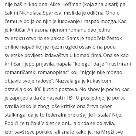
nije baš ni kao onaj Alice Hoffman (koja zna pisati) pa
čak ni Nicholasa Sparksa, misli da je odlična. Ono u
čemu je bolja od njih je ludovanje i raspad mozga. Kad
je kritičar Amazona njenom romanu dao jednu
zvjezdicu otvorio se pakao: Sams je započela žestok
online napad koji je njezin ugled ostavio na podu
svjetske povijesti izdavaštva u komadićima. Ona se kao
kritičar lijepo prijavila, napala "kolegu" da je "frustrirani
romantičarski romanopisac" koji "nigdje nije mogao
objaviti svoje radove“. Nazvala ga je kukavicom i
ostavila oko 400 ljutitih postova. No show je počeo kad
je zaprijetila da će nazvati i FBI. U posljednjoj je poruci
tvrdila kako je zbog loše kritike ona žrtva cyber
stalkinga, da je to federalni prekršaj. Je li stala? Nije.
Podići će tužbu! Vidjet će oni… a onda se odjavila,
izbrisavši sve poruke, ali znate kako je, na Mreži sve