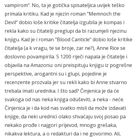
vampirom". No, ta je gotička spisateljica uvijek teško
primala kritiku. Kad je njezin roman "Memnoch the
Devil“ dobio loše kritike čitatelja izgubila je kompas i
rekla kako su čitatelji preglupi da bi razumjeli njezinu
knjigu. Kad je i roman "Blood Canticle" dobio loše kritike
čitatelja (a k vragu, te se broje, zar ne?), Anne Rice se
doslovno povampirila. S 1200 riječi napala je čitatelje i
objavila na Amazonu: oni preispituju knjigu iz pogrešne
perspektive, arogantni su i glupi, pojedine je
recenzente prozvala jer su rekli kako bi Anne stvarno
trebala imati urednika. I što sad? Činjenica je da će
svakoga od nas neka knjiga oduševiti, a neka - neće.
Činjenica je i da kod nas svatko misli da može izdavati
knjige, da neki urednici olako shvaćaju svoj posao pa
nekako prođe i najgori prijevod, mnogo grešaka,
nikakva lektura, a o redakturi da i ne govorimo. Ali,