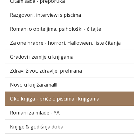
Čitam sada - preporuka
Razgovori, interviewi s piscima
Romani o obiteljima, psihološki - čitajte
Za one hrabre - horrori, Halloween, liste čitanja
Gradovi i zemlje u knjigama
Zdravi život, zdravlje, prehrana
Novo u knjižarama!!!
Oko knjiga - priče o piscima i knjigama
Romani za mlade - YA
Knjige & godišnja doba