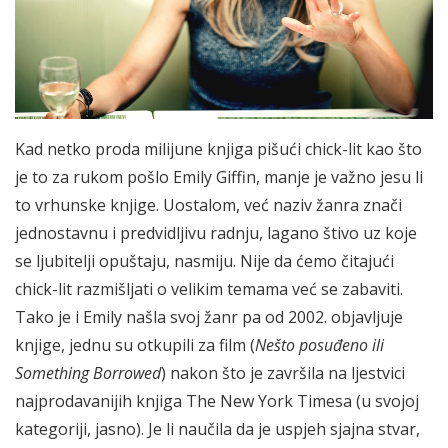
Kad netko proda milijune knjiga pišući chick-lit kao što
je to za rukom pošlo Emily Giffin, manje je važno jesu li
to vrhunske knjige. Uostalom, već naziv žanra znači
jednostavnu i predvidljivu radnju, lagano štivo uz koje
se ljubitelji opuštaju, nasmiju. Nije da ćemo čitajući
chick-lit razmišljati o velikim temama već se zabaviti.
Tako je i Emily našla svoj žanr pa od 2002. objavljuje
knjige, jednu su otkupili za film (
Nešto posuđeno ili
Something Borrowed
) nakon što je završila na ljestvici
najprodavanijih knjiga The New York Timesa (u svojoj
kategoriji, jasno). Je li naučila da je uspjeh sjajna stvar,