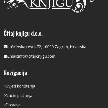
Čitaj knjigu d.o.o.
Lašćinska cesta 72, 10000 Zagreb, Hrvatska
Email:
info@citajknjigu.com
Navigacija
Uvjeti korištenja
Način plaćanja
Dostava