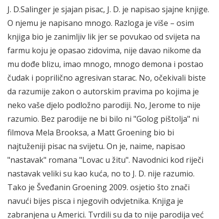
J. D.Salinger je sjajan pisac, J. D. je napisao sjajne knjige.
O njemu je napisano mnogo. Razloga je više – osim
knjiga bio je zanimljiv lik jer se povukao od svijeta na
farmu koju je opasao zidovima, nije davao nikome da
mu dođe blizu, imao mnogo, mnogo demona i postao
čudak i poprilično agresivan starac. No, očekivali biste
da razumije zakon o autorskim pravima po kojima je
neko vaše djelo podložno parodiji. No, Jerome to nije
razumio. Bez parodije ne bi bilo ni "Golog pištolja" ni
filmova Mela Brooksa, a Matt Groening bio bi
najtuženiji pisac na svijetu. On je, naime, napisao
"nastavak" romana "Lovac u žitu". Navodnici kod riječi
nastavak veliki su kao kuća, no to J. D. nije razumio.
Tako je Šveđanin Groening 2009. osjetio što znači
navući bijes pisca i njegovih odvjetnika. Knjiga je
zabranjena u Americi. Tvrdili su da to nije parodija već