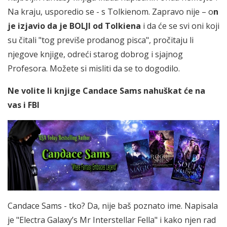
Na kraju, usporedio se - s Tolkienom. Zapravo nije – o
n
je izjavio da je BOLJI od Tolkiena
i da će se svi oni koji
su čitali "tog previše prodanog pisca", pročitaju li
njegove knjige, odreći starog dobrog i sjajnog
Profesora. Možete si misliti da se to dogodilo.
Ne volite li knjige Candace Sams nahuškat će na
vas i FBI
Candace Sams - tko? Da, nije baš poznato ime. Napisala
je "Electra Galaxy’s Mr Interstellar Fella" i kako njen rad