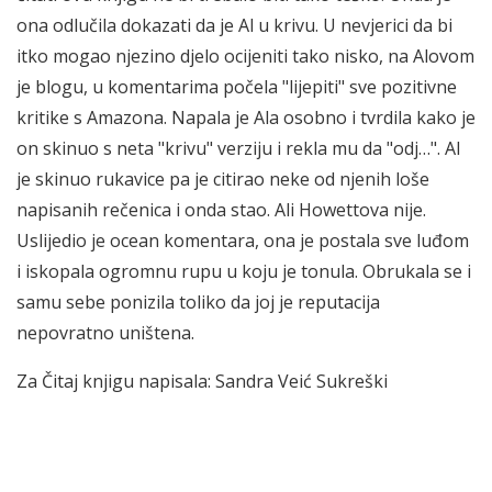
ona odlučila dokazati da je Al u krivu. U nevjerici da bi
itko mogao njezino djelo ocijeniti tako nisko, na Alovom
je blogu, u komentarima počela "lijepiti" sve pozitivne
kritike s Amazona. Napala je Ala osobno i tvrdila kako je
on skinuo s neta "krivu" verziju i rekla mu da "odj…". Al
je skinuo rukavice pa je citirao neke od njenih loše
napisanih rečenica i onda stao. Ali Howettova nije.
Uslijedio je ocean komentara, ona je postala sve luđom
i iskopala ogromnu rupu u koju je tonula. Obrukala se i
samu sebe ponizila toliko da joj je reputacija
nepovratno uništena.
Za Čitaj knjigu napisala: Sandra Veić Sukreški