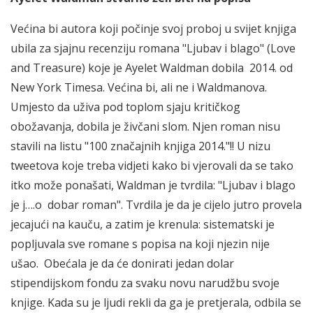
Većina bi autora koji počinje svoj proboj u svijet knjiga
ubila za sjajnu recenziju romana "Ljubav i blago" (Love
and Treasure) koje je Ayelet Waldman dobila 2014. od
New York Timesa. Većina bi, ali ne i Waldmanova.
Umjesto da uživa pod toplom sjaju kritičkog
obožavanja, dobila je živčani slom. Njen roman nisu
stavili na listu "100 značajnih knjiga 2014."!! U nizu
tweetova koje treba vidjeti kako bi vjerovali da se tako
itko može ponašati, Waldman je tvrdila: "Ljubav i blago
je j….o dobar roman". Tvrdila je da je cijelo jutro provela
jecajući na kauču, a zatim je krenula: sistematski je
popljuvala sve romane s popisa na koji njezin nije
ušao. Obećala je da će donirati jedan dolar
stipendijskom fondu za svaku novu narudžbu svoje
knjige. Kada su je ljudi rekli da ga je pretjerala, odbila se