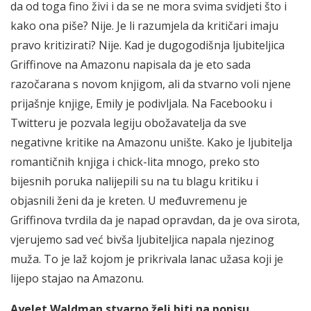
da od toga fino živi i da se ne mora svima svidjeti što i
kako ona piše? Nije. Je li razumjela da kritičari imaju
pravo kritizirati? Nije. Kad je dugogodišnja ljubiteljica
Griffinove na Amazonu napisala da je eto sada
razočarana s novom knjigom, ali da stvarno voli njene
prijašnje knjige, Emily je podivljala. Na Facebooku i
Twitteru je pozvala legiju obožavatelja da sve
negativne kritike na Amazonu unište. Kako je ljubitelja
romantičnih knjiga i chick-lita mnogo, preko sto
bijesnih poruka nalijepili su na tu blagu kritiku i
objasnili ženi da je kreten. U međuvremenu je
Griffinova tvrdila da je napad opravdan, da je ova sirota,
vjerujemo sad već bivša ljubiteljica napala njezinog
muža. To je laž kojom je prikrivala lanac užasa koji je
lijepo stajao na Amazonu.
Ayelet Waldman stvarno želi biti na popisu