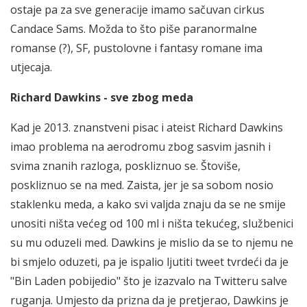
ostaje pa za sve generacije imamo sačuvan cirkus
Candace Sams. Možda to što piše paranormalne
romanse (?), SF, pustolovne i fantasy romane ima
utjecaja.
Richard Dawkins - sve zbog meda
Kad je 2013. znanstveni pisac i ateist Richard Dawkins
imao problema na aerodromu zbog sasvim jasnih i
svima znanih razloga, poskliznuo se. Štoviše,
poskliznuo se na med. Zaista, jer je sa sobom nosio
staklenku meda, a kako svi valjda znaju da se ne smije
unositi ništa većeg od 100 ml i ništa tekućeg, službenici
su mu oduzeli med. Dawkins je mislio da se to njemu ne
bi smjelo oduzeti, pa je ispalio ljutiti tweet tvrdeći da je
"Bin Laden pobijedio" što je izazvalo na Twitteru salve
ruganja. Umjesto da prizna da je pretjerao, Dawkins je