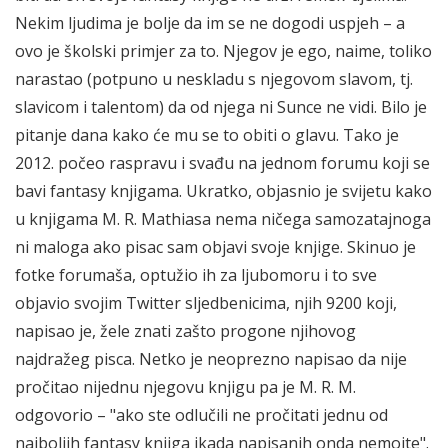
Nekim ljudima je bolje da im se ne dogodi uspjeh – a
ovo je školski primjer za to. Njegov je ego, naime, toliko
narastao (potpuno u neskladu s njegovom slavom, tj.
slavicom i talentom) da od njega ni Sunce ne vidi. Bilo je
pitanje dana kako će mu se to obiti o glavu. Tako je
2012. počeo raspravu i svađu na jednom forumu koji se
bavi fantasy knjigama. Ukratko, objasnio je svijetu kako
u knjigama M. R. Mathiasa nema ničega samozatajnoga
ni maloga ako pisac sam objavi svoje knjige. Skinuo je
fotke forumaša, optužio ih za ljubomoru i to sve
objavio svojim Twitter sljedbenicima, njih 9200 koji,
napisao je, žele znati zašto progone njihovog
najdražeg pisca. Netko je neoprezno napisao da nije
pročitao nijednu njegovu knjigu pa je M. R. M.
odgovorio – "ako ste odlučili ne pročitati jednu od
najboljih fantasy knjiga ikada napisanih onda nemojte".