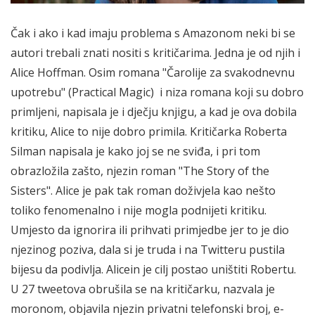
Čak i ako i kad imaju problema s Amazonom neki bi se
autori trebali znati nositi s kritičarima. Jedna je od njih i
Alice Hoffman. Osim romana "Čarolije za svakodnevnu
upotrebu" (Practical Magic) i niza romana koji su dobro
primljeni, napisala je i dječju knjigu, a kad je ova dobila
kritiku, Alice to nije dobro primila. Kritičarka Roberta
Silman napisala je kako joj se ne sviđa, i pri tom
obrazložila zašto, njezin roman "The Story of the
Sisters". Alice je pak tak roman doživjela kao nešto
toliko fenomenalno i nije mogla podnijeti kritiku.
Umjesto da ignorira ili prihvati primjedbe jer to je dio
njezinog poziva, dala si je truda i na Twitteru pustila
bijesu da podivlja. Alicein je cilj postao uništiti Robertu.
U 27 tweetova obrušila se na kritičarku, nazvala je
moronom, objavila njezin privatni telefonski broj, e-