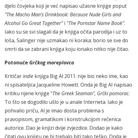
djelo čovjeka koji je već napisao užasne knjige poput
"The Macho Man’s Drinkbook: Because Nude Girls and
Alcohol Go Great Together"
i
"The Pornstar Name Book"
.
Iako su se svi slagali da je knjiga očita parodija i uz to
loša, Salinger nije uzmakao ni koraka: borio se sve do
smrti da se zabrani knjiga koju ionako nitko nije čitao.
Potonuće
Grčkog moreplovca
Kritičar
indie
knjiga Big Al 2011. nije bio neko ime, kao
ni spisateljica Jacqueline Howett. Onda je Big Al napisao
kritiku njene knjige "
The Greek Seaman", Grčki pomorac
.
To što se dogodilo ušlo je u anale Interneta. Iako je
pohvalio priču, Al je imao dosta problema s
pravopisom, gramatikom i konstrukcijom rečenica
autorice. Dao je knjizi dvije zvjezdice. Dodao je kako
čitati ovu knjigu ne bi trebalo biti tako teško. Onda je